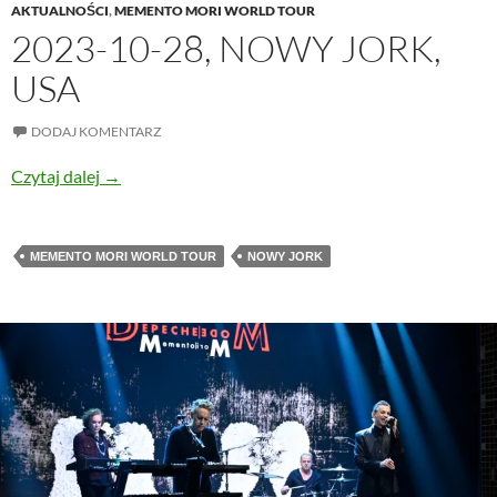
AKTUALNOŚCI
,
MEMENTO MORI WORLD TOUR
2023-10-28, NOWY JORK,
USA
DODAJ KOMENTARZ
2023-10-28, Nowy Jork, USA
Czytaj dalej
→
MEMENTO MORI WORLD TOUR
NOWY JORK