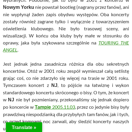
nie powstał bootleg (nagrany przez fanów), ani
Nowym Yorku
nie wypłynął żaden zapis obydwu występów. Oba koncerty
zostały również zagrane tylko i wyłącznie z towarzyszeniem
oświetlenia klubowego. Nie było trasowej sceny, ani
wizualizacji. W końcu oba kluby były małe w stosunku do
oprawy, jaka była szykowana szczególnie na
TOURING THE
ANGEL
.
Jest jednak jedna zasadnicza różnica dla obu sekretnych
koncertów. Otóż w 2001 roku zespół wymieszał całą setlistę
grając coś, co nie zdarzyło się więcej na trasie w 2001 roku.
Tymczasem koncert z
, to pójście na łatwiznę i wykon
NJ
standardowego koncertu skróconego o bisy. O tym, że koncert
w
nie był pozmieniany, przekonaliśmy się jednak dopiero
NJ
po koncercie w
2005.11.03
, przez co jedynie bisy były
Tampie
prawdziwą niespodzianką dla przybyłych tam fanów, jak i tych,
co przed kompami noc zarwali, aby śledzić koncerty naszych
Translate »
ulubieńców.