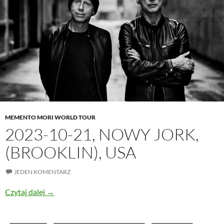
MEMENTO MORI WORLD TOUR
2023-10-21, NOWY JORK,
(BROOKLIN), USA
JEDEN KOMENTARZ
2023-10-21, Nowy Jork, (Brooklin), USA
Czytaj dalej
→