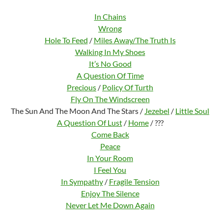
In Chains
Wrong
Hole To Feed
/
Miles Away/The Truth Is
Walking In My Shoes
It’s No Good
A Question Of Time
Precious
/
Policy Of Turth
Fly On The Windscreen
The Sun And The Moon And The Stars /
Jezebel
/
Little Soul
A Question Of Lust
/
Home
/ ???
Come Back
Peace
In Your Room
I Feel You
In Sympathy
/
Fragile Tension
Enjoy The Silence
Never Let Me Down Again