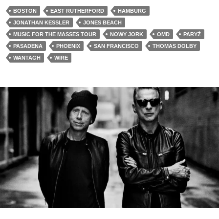
BOSTON
EAST RUTHERFORD
HAMBURG
JONATHAN KESSLER
JONES BEACH
MUSIC FOR THE MASSES TOUR
NOWY JORK
OMD
PARYŻ
PASADENA
PHOENIX
SAN FRANCISCO
THOMAS DOLBY
WANTAGH
WIRE