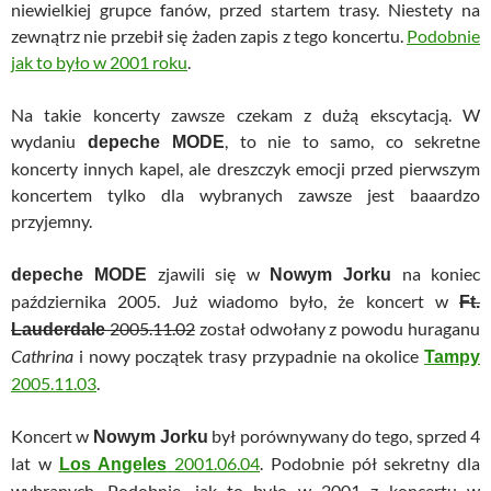
niewielkiej grupce fanów, przed startem trasy. Niestety na
zewnątrz nie przebił się żaden zapis z tego koncertu.
Podobnie
jak to było w 2001 roku
.
Na takie koncerty zawsze czekam z dużą ekscytacją. W
wydaniu
, to nie to samo, co sekretne
depeche MODE
koncerty innych kapel, ale dreszczyk emocji przed pierwszym
koncertem tylko dla wybranych zawsze jest baaardzo
przyjemny.
zjawili się w
na koniec
depeche MODE
Nowym Jorku
października 2005. Już wiadomo było, że koncert w
Ft.
2005.11.02
został odwołany z powodu huraganu
Lauderdale
Cathrina
i nowy początek trasy przypadnie na okolice
Tampy
2005.11.03
.
Koncert w
był porównywany do tego, sprzed 4
Nowym Jorku
lat w
2001.06.04
. Podobnie pół sekretny dla
Los Angeles
wybranych. Podobnie, jak to było w 2001 z koncertu w