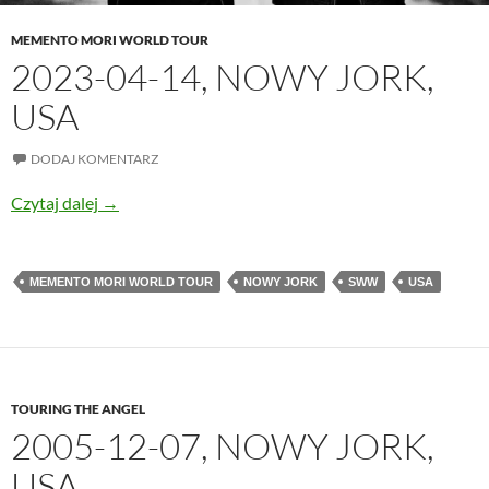
MEMENTO MORI WORLD TOUR
2023-04-14, NOWY JORK,
USA
DODAJ KOMENTARZ
2023-04-14, Nowy Jork, USA
Czytaj dalej
→
MEMENTO MORI WORLD TOUR
NOWY JORK
SWW
USA
TOURING THE ANGEL
2005-12-07, NOWY JORK,
USA