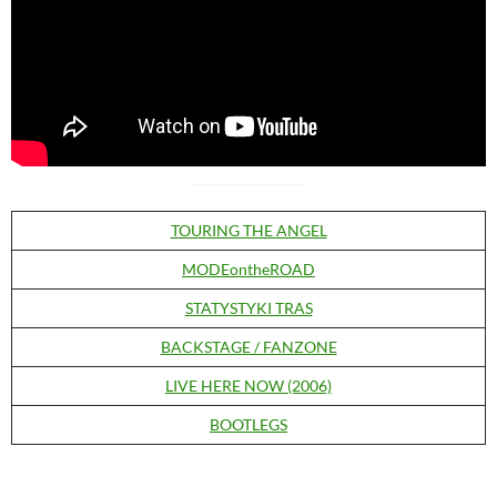
TOURING THE ANGEL
MODEontheROAD
STATYSTYKI TRAS
BACKSTAGE / FANZONE
LIVE HERE NOW (2006)
BOOTLEGS