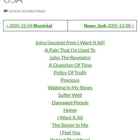
DODAJ KOMENTARZ
< 2005-12-04
2005-12-08 >
Montréal
Nowy Jork
Intro [excerpt from I Want It All]
A Pain That I’m Used To
John The Revelator
A Question Of Time
Policy Of Truth
Precious
Walking In My Shoes
Suffer Well
Damaged People
Home
I Want It All
The Sinner In Me
I Feel You
Behind The Wheel