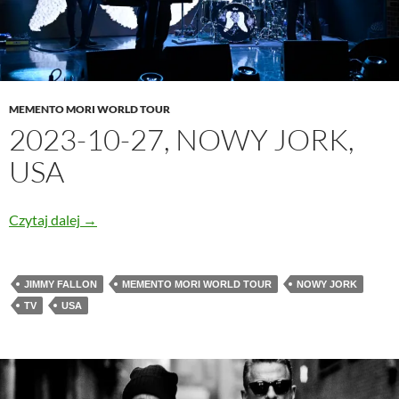
MEMENTO MORI WORLD TOUR
2023-10-27, NOWY JORK,
USA
2023-10-27, Nowy Jork, USA
Czytaj dalej
→
JIMMY FALLON
MEMENTO MORI WORLD TOUR
NOWY JORK
TV
USA