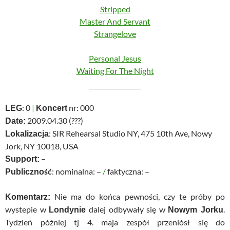
Stripped
Master And Servant
Strangelove
Personal Jesus
Waiting For The Night
: 0
|
nr: 000
LEG
Koncert
2009.04.30 (???)
Date:
: SIR Rehearsal Studio NY, 475 10th Ave, Nowy
Lokalizacja
Jork, NY 10018, USA
–
Support:
: nominalna: –
/
faktyczna: –
Publiczność
Nie ma do końca pewności, czy te próby po
Komentarz:
wystepie w
dalej odbywały się w
.
Londynie
Nowym Jorku
Tydzień później tj 4. maja zespół przeniósł się do