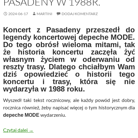
PASADENY W 1988R.
2024-06-17
MARTINI
DODAJ KOMENTARZ
Koncert z
Pasadeny
przeszedł do
legendy koncertowej
depeche MODE
.
Do tego obrósł wieloma mitami, tak
że historia koncertu zaczęła żyć
własnym życiem w oderwaniu od
reszty trasy. Dlatego chciałbym Wam
dziś opowiedzieć o historii tego
koncertu i trasy, która się nie
wydarzyła w 1988 roku.
Wyszedł taki tekst rocznicowy, ale każdy powód jest dobry,
rocznica również, żeby napisać więcej o tym historycznym dla
wydarzeniu.
depeche MODE
Mogły być dwie Pasadeny w 1988r.
Czytaj dalej
→