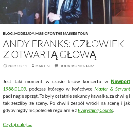
BLOG
,
MODE2JOY
,
MUSIC FOR THE MASSES TOUR
ANDY FRANKS: CZŁOWIEK
Z OTWARTĄ GŁOWĄ
2025-03-11
MARTINI
DODAJ KOMENTARZ
Jest taki moment w czasie bisów koncertu w
Newport
1988.01.09
, podczas którego w końcówce
Master & Servant
padł nagle sprzęt. To były ostatnie sekundy kawałka, za chwilę i
tak zeszliby ze sceny. Po chwili zespół wrócił na scenę i jak
gdyby nigdy nic polecieli regularnie z
Everything Counts
.
Andy Franks: człowiek z otwartą głową
Czytaj dalej
→