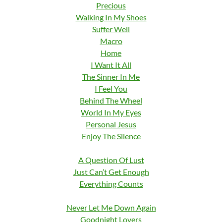
Precious
Walking In My Shoes
Suffer Well
Macro
Home
I Want It All
The Sinner In Me
I Feel You
Behind The Wheel
World In My Eyes
Personal Jesus
Enjoy The Silence
A Question Of Lust
Just Can’t Get Enough
Everything Counts
Never Let Me Down Again
Goodnight Lovers