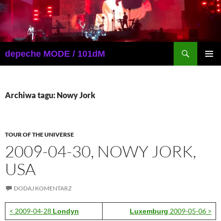
Przejdź
do
treści
Szukaj
depeche MODE / 101dM
MENU
GŁÓWN
Archiwa tagu: Nowy Jork
TOUR OF THE UNIVERSE
2009-04-30, NOWY JORK,
USA
DODAJ KOMENTARZ
< 2009-04-28
2009-05-06 >
Londyn
Luxemburg