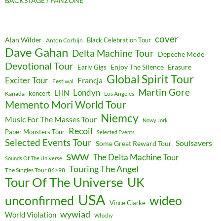
BACKSTAGE / FANZONE
cover
Alan Wilder
Black Celebration Tour
Anton Corbijn
Dave Gahan
Delta Machine Tour
Depeche Mode
Devotional Tour
Enjoy The Silence
Erasure
Early Gigs
Global Spirit Tour
Exciter Tour
Francja
Festiwal
Martin Gore
Londyn
LHN
koncert
Kanada
Los Angeles
Memento Mori World Tour
Niemcy
Music For The Masses Tour
Nowy Jork
Recoil
Paper Monsters Tour
Selected Events
Selected Events Tour
Soulsavers
Some Great Reward Tour
sww
The Delta Machine Tour
Sounds Of The Universe
Touring The Angel
The Singles Tour 86>98
Tour Of The Universe
UK
USA
unconfirmed
wideo
Vince Clarke
wywiad
World Violation
Włochy