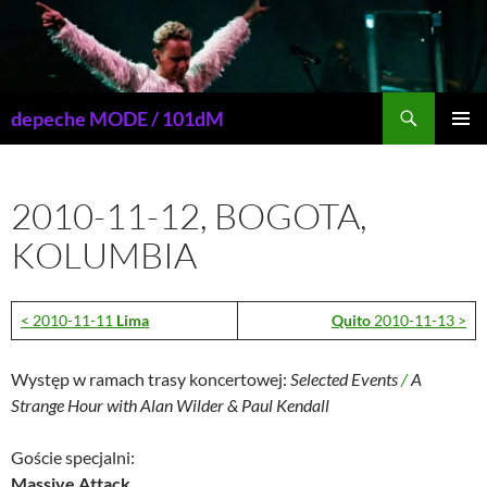
Przejdź
do
treści
Szukaj
depeche MODE / 101dM
MENU
GŁÓWN
2010-11-12, BOGOTA,
KOLUMBIA
< 2010-11-11
Lima
Quito
2010-11-13 >
Występ w ramach trasy koncertowej:
Selected Events
/
A
Strange Hour with Alan Wilder & Paul Kendall
Goście specjalni:
Massive Attack