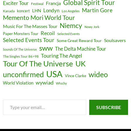
Global Spirit Tour
Exciter Tour
Francja
Festiwal
Martin Gore
Londyn
LHN
koncert
Kanada
Los Angeles
Memento Mori World Tour
Niemcy
Music For The Masses Tour
Nowy Jork
Recoil
Paper Monsters Tour
Selected Events
Selected Events Tour
Soulsavers
Some Great Reward Tour
sww
The Delta Machine Tour
Sounds Of The Universe
Touring The Angel
The Singles Tour 86>98
Tour Of The Universe
UK
USA
unconfirmed
wideo
Vince Clarke
wywiad
World Violation
Włochy
Type
SUBSCRIBE
your
email…