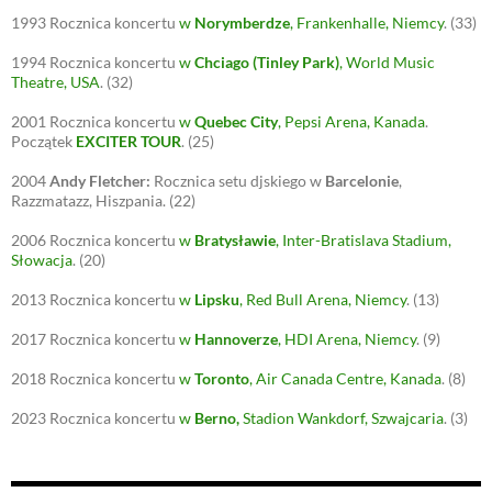
i
w
n
n
n
i
d
d
1993
Rocznica koncertu
w
Norymberdze
, Frankenhalle, Niemcy
.
(33)
d
n
o
o
o
d
w
w
1994
w
Rocznica koncertu
o
)
w
Chciago (Tinley Park)
)
, World Music
)
w
Theatre, USA
.
(32)
)
2001
Rocznica koncertu
w
Quebec City
, Pepsi Arena, Kanada
.
Początek
EXCITER TOUR
.
(25)
2004
Andy Fletcher:
Rocznica setu djskiego w
Barcelonie
,
Razzmatazz, Hiszpania.
(22)
2006
Rocznica koncertu
w
Bratysławie
, Inter-Bratislava Stadium,
Słowacja
.
(20)
2013
Rocznica koncertu
w
Lipsku
, Red Bull Arena, Niemcy
.
(13)
2017
Rocznica koncertu
w
Hannoverze
, HDI Arena, Niemcy
.
(9)
2018
Rocznica koncertu
w
Toronto
, Air Canada Centre, Kanada
.
(8)
2023
Rocznica koncertu
w
Berno
,
Stadion Wankdorf, Szwajcaria
.
(3)