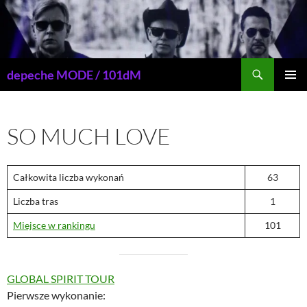
Przejdź
do
treści
Szukaj
depeche MODE / 101dM
MENU
GŁÓWN
SO MUCH LOVE
Całkowita liczba wykonań
63
Liczba tras
1
Miejsce w rankingu
101
GLOBAL SPIRIT TOUR
Pierwsze wykonanie: