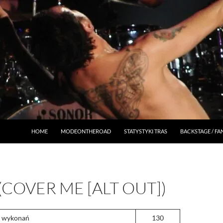
HOME
MODEONTHEROAD
STATYSTYKI TRAS
BACKSTAGE / F
(COVER ME [ALT OUT])
a wykonań
130