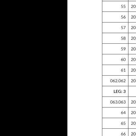
55
20
56
20
57
20
58
20
59
20
60
20
61
20
062.062
20
LEG: 3
063.063
20
64
20
65
20
66
20