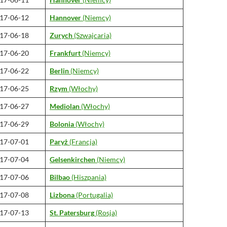
17-06-12
Hannover
(Niemcy)
17-06-18
Zurych
(Szwajcaria)
17-06-20
Frankfurt
(Niemcy)
17-06-22
Berlin
(Niemcy)
17-06-25
Rzym
(Włochy)
17-06-27
Mediolan
(Włochy)
17-06-29
Bolonia
(Włochy)
17-07-01
Paryż
(Francja)
17-07-04
Gelsenkirchen
(Niemcy)
17-07-06
Bilbao
(Hiszpania)
17-07-08
Lizbona
(Portugalia)
17-07-13
St. Patersburg
(Rosja)