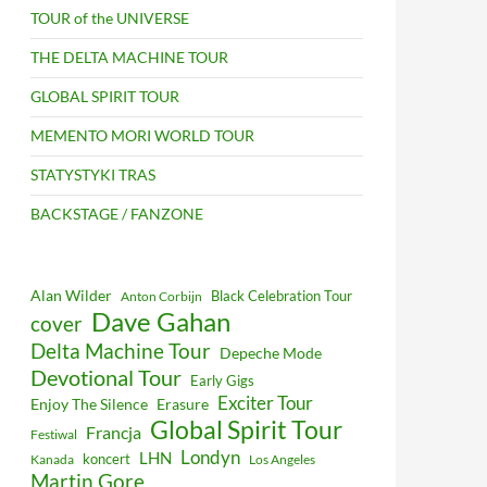
TOUR of the UNIVERSE
THE DELTA MACHINE TOUR
GLOBAL SPIRIT TOUR
MEMENTO MORI WORLD TOUR
STATYSTYKI TRAS
BACKSTAGE / FANZONE
Alan Wilder
Black Celebration Tour
Anton Corbijn
Dave Gahan
cover
Delta Machine Tour
Depeche Mode
Devotional Tour
Early Gigs
Exciter Tour
Enjoy The Silence
Erasure
Global Spirit Tour
Francja
Festiwal
Londyn
LHN
koncert
Kanada
Los Angeles
Martin Gore