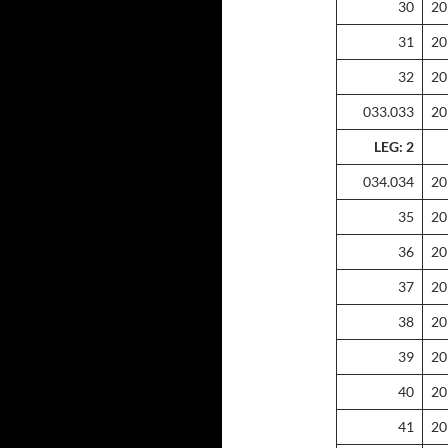
30
20
31
20
32
20
033.033
20
LEG: 2
034.034
20
35
20
36
20
37
20
38
20
39
20
40
20
41
20