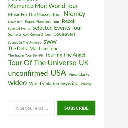
Memento Mori World Tour
Niemcy
Music For The Masses Tour
Recoil
Paper Monsters Tour
Nowy Jork
Selected Events Tour
Selected Events
Soulsavers
Some Great Reward Tour
sww
Sounds Of The Universe
The Delta Machine Tour
Touring The Angel
The Singles Tour 86>98
Tour Of The Universe
UK
USA
unconfirmed
Vince Clarke
wideo
wywiad
World Violation
Włochy
Type
SUBSCRIBE
your
email…