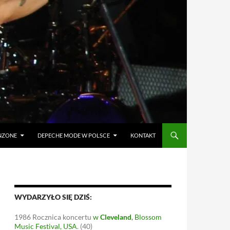
ANZONE
DEPECHE MODE W POLSCE
KONTAKT
WYDARZYŁO SIĘ DZIŚ:
1986
Rocznica koncertu
w
Cleveland
, Blossom
Music Festival, USA
.
(40)