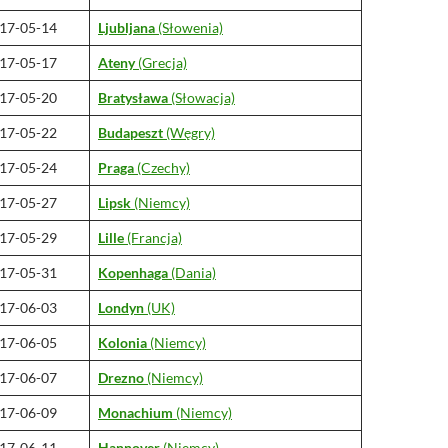
17-05-14
Ljubljana
(Słowenia)
17-05-17
Ateny
(Grecja)
17-05-20
Bratysława
(Słowacja)
17-05-22
Budapeszt
(Węgry)
17-05-24
Praga
(Czechy)
17-05-27
Lipsk
(Niemcy)
17-05-29
Lille
(Francja)
17-05-31
Kopenhaga
(Dania)
17-06-03
Londyn
(UK)
17-06-05
Kolonia
(Niemcy)
17-06-07
Drezno
(Niemcy)
17-06-09
Monachium
(Niemcy)
17-06-11
Hannover
(Niemcy)