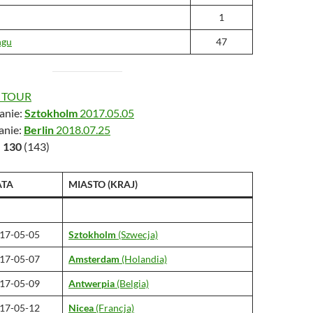
1
ngu
47
T TOUR
anie:
Sztokholm
2017.05.05
anie:
Berlin
2018.07.25
:
130
(143)
ATA
MIASTO (KRAJ)
17-05-05
Sztokholm
(Szwecja)
17-05-07
Amsterdam
(Holandia)
17-05-09
Antwerpia
(Belgia)
17-05-12
Nicea
(Francja)