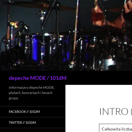
Przejdź
do
treści
Szukaj
depeche MODE / 101dM
Informacje o depeche MODE,
płytach, koncertach i fanach
grupy.
INTRO 
FACEBOOK // 101DM
TWITTER // 101DM
Całkowita liczb