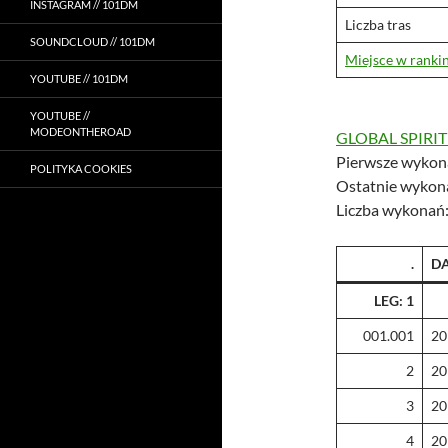
INSTAGRAM // 101DM
Liczba tras
SOUNDCLOUD // 101DM
Miejsce w ranki
YOUTUBE // 101DM
YOUTUBE //
MODEONTHEROAD
GLOBAL SPIRI
Pierwsze wykon
POLITYKA COOKIES
Ostatnie wykon
Liczba wykonań
.
D
LEG: 1
001.001
20
2
20
3
20
4
20