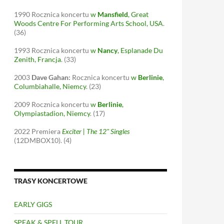
1990
Rocznica koncertu
w
Mansfield
, Great
Woods Centre For Performing Arts School, USA
.
(36)
1993
Rocznica koncertu
w
Nancy
, Esplanade Du
Zenith, Francja
.
(33)
2003
Dave Gahan:
Rocznica koncertu
w
Berlinie
,
Columbiahalle, Niemcy
.
(23)
2009
Rocznica koncertu
w
Berlinie
,
Olympiastadion, Niemcy
.
(17)
2022
Premiera
Exciter | The 12" Singles
(12DMBOX10).
(4)
TRASY KONCERTOWE
EARLY GIGS
SPEAK & SPELL TOUR