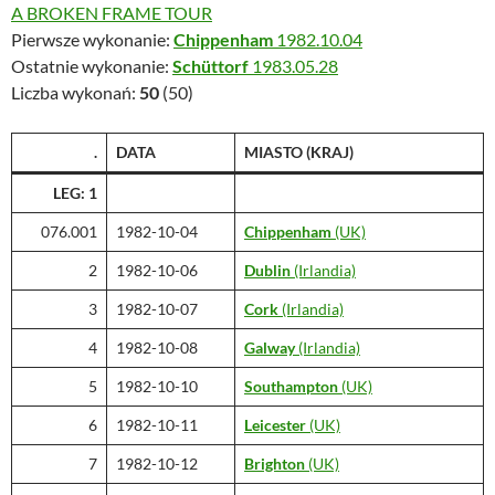
A BROKEN FRAME TOUR
Pierwsze wykonanie:
Chippenham
1982.10.04
Ostatnie wykonanie:
Schüttorf
1983.05.28
Liczba wykonań:
50
(50)
.
DATA
MIASTO
(KRAJ)
LEG: 1
076.001
1982-10-04
Chippenham
(UK)
2
1982-10-06
Dublin
(Irlandia)
3
1982-10-07
Cork
(Irlandia)
4
1982-10-08
Galway
(Irlandia)
5
1982-10-10
Southampton
(UK)
6
1982-10-11
Leicester
(UK)
7
1982-10-12
Brighton
(UK)