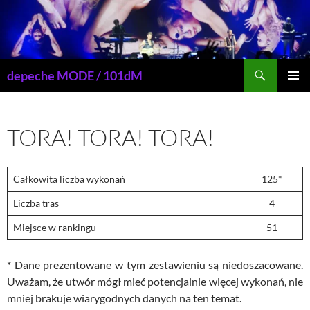
Przejdź
do
treści
Szukaj
depeche MODE / 101dM
MENU
GŁÓWN
TORA! TORA! TORA!
Całkowita liczba wykonań
125*
Liczba tras
4
Miejsce w rankingu
51
* Dane prezentowane w tym zestawieniu są niedoszacowane.
Uważam, że utwór mógł mieć potencjalnie więcej wykonań, nie
mniej brakuje wiarygodnych danych na ten temat.