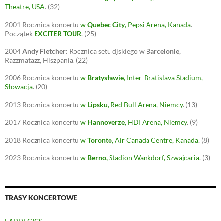
Theatre, USA
.
(32)
2001
Rocznica koncertu
w
Quebec City
, Pepsi Arena, Kanada
.
Początek
EXCITER TOUR
.
(25)
2004
Andy Fletcher:
Rocznica setu djskiego w
Barcelonie
,
Razzmatazz, Hiszpania.
(22)
2006
Rocznica koncertu
w
Bratysławie
, Inter-Bratislava Stadium,
Słowacja
.
(20)
2013
Rocznica koncertu
w
Lipsku
, Red Bull Arena, Niemcy
.
(13)
2017
Rocznica koncertu
w
Hannoverze
, HDI Arena, Niemcy
.
(9)
2018
Rocznica koncertu
w
Toronto
, Air Canada Centre, Kanada
.
(8)
2023
Rocznica koncertu
w
Berno
,
Stadion Wankdorf, Szwajcaria
.
(3)
TRASY KONCERTOWE
EARLY GIGS