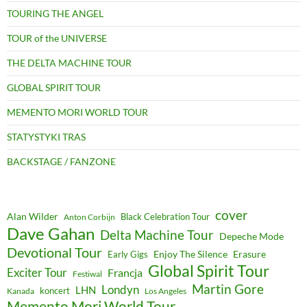
TOURING THE ANGEL
TOUR of the UNIVERSE
THE DELTA MACHINE TOUR
GLOBAL SPIRIT TOUR
MEMENTO MORI WORLD TOUR
STATYSTYKI TRAS
BACKSTAGE / FANZONE
cover
Alan Wilder
Black Celebration Tour
Anton Corbijn
Dave Gahan
Delta Machine Tour
Depeche Mode
Devotional Tour
Enjoy The Silence
Erasure
Early Gigs
Global Spirit Tour
Exciter Tour
Francja
Festiwal
Martin Gore
Londyn
LHN
koncert
Kanada
Los Angeles
Memento Mori World Tour