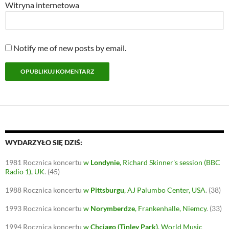
Witryna internetowa
Notify me of new posts by email.
WYDARZYŁO SIĘ DZIŚ:
1981
Rocznica koncertu
w
Londynie
, Richard Skinner's session (BBC
Radio 1), UK
.
(45)
1988
Rocznica koncertu
w
Pittsburgu
, AJ Palumbo Center, USA
.
(38)
1993
Rocznica koncertu
w
Norymberdze
, Frankenhalle, Niemcy
.
(33)
1994
Rocznica koncertu
w
Chciago (Tinley Park)
, World Music