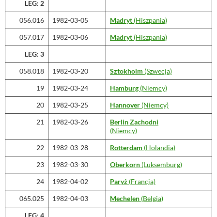
LEG: 2
056.016
1982-03-05
Madryt
(Hiszpania)
057.017
1982-03-06
Madryt
(Hiszpania)
LEG: 3
058.018
1982-03-20
Sztokholm
(Szwecja)
19
1982-03-24
Hamburg
(Niemcy)
20
1982-03-25
Hannover
(Niemcy)
21
1982-03-26
Berlin Zachodni
(Niemcy)
22
1982-03-28
Rotterdam
(Holandia)
23
1982-03-30
Oberkorn
(Luksemburg)
24
1982-04-02
Paryż
(Francja)
065.025
1982-04-03
Mechelen
(Belgia)
LEG: 4