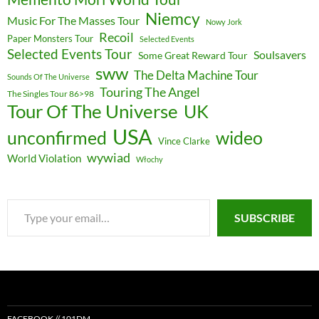
Niemcy
Music For The Masses Tour
Nowy Jork
Recoil
Paper Monsters Tour
Selected Events
Selected Events Tour
Soulsavers
Some Great Reward Tour
sww
The Delta Machine Tour
Sounds Of The Universe
Touring The Angel
The Singles Tour 86>98
Tour Of The Universe
UK
USA
unconfirmed
wideo
Vince Clarke
wywiad
World Violation
Włochy
Type
SUBSCRIBE
your
email…
FACEBOOK // 101DM