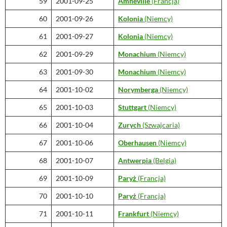
59
2001-09-25
Amnéville
(Francja)
60
2001-09-26
Kolonia
(Niemcy)
61
2001-09-27
Kolonia
(Niemcy)
62
2001-09-29
Monachium
(Niemcy)
63
2001-09-30
Monachium
(Niemcy)
64
2001-10-02
Norymberga
(Niemcy)
65
2001-10-03
Stuttgart
(Niemcy)
66
2001-10-04
Zurych
(Szwajcaria)
67
2001-10-06
Oberhausen
(Niemcy)
68
2001-10-07
Antwerpia
(Belgia)
69
2001-10-09
Paryż
(Francja)
70
2001-10-10
Paryż
(Francja)
71
2001-10-11
Frankfurt
(Niemcy)