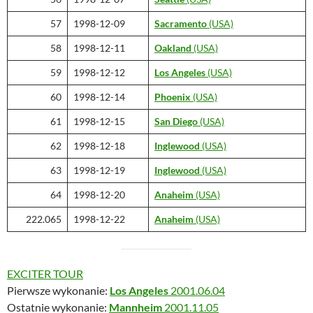
57
1998-12-09
Sacramento
(USA)
58
1998-12-11
Oakland
(USA)
59
1998-12-12
Los Angeles
(USA)
60
1998-12-14
Phoenix
(USA)
61
1998-12-15
San Diego
(USA)
62
1998-12-18
Inglewood
(USA)
63
1998-12-19
Inglewood
(USA)
64
1998-12-20
Anaheim
(USA)
222.065
1998-12-22
Anaheim
(USA)
EXCITER TOUR
Pierwsze wykonanie:
Los Angeles
2001.06.04
Ostatnie wykonanie:
Mannheim
2001.11.05