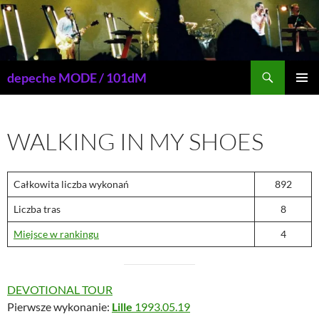
Przejdź
do
treści
Szukaj
depeche MODE / 101dM
MENU
GŁÓWN
WALKING IN MY SHOES
Całkowita liczba wykonań
892
Liczba tras
8
Miejsce w rankingu
4
DEVOTIONAL TOUR
Pierwsze wykonanie:
Lille
1993.05.19