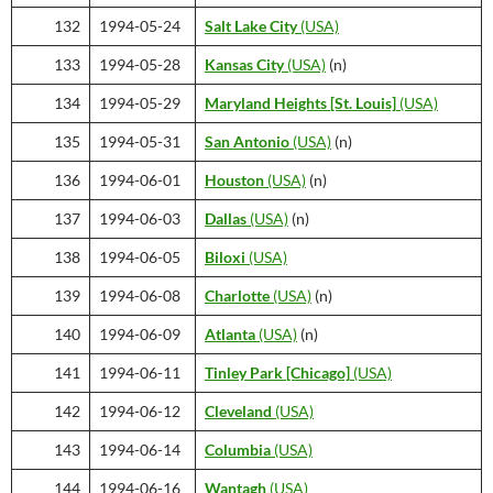
132
1994-05-24
Salt Lake City
(USA)
133
1994-05-28
Kansas City
(USA)
(n)
134
1994-05-29
Maryland Heights
[St. Louis]
(USA)
135
1994-05-31
San Antonio
(USA)
(n)
136
1994-06-01
Houston
(USA)
(n)
137
1994-06-03
Dallas
(USA)
(n)
138
1994-06-05
Biloxi
(USA)
139
1994-06-08
Charlotte
(USA)
(n)
140
1994-06-09
Atlanta
(USA)
(n)
141
1994-06-11
Tinley Park
[Chicago]
(USA)
142
1994-06-12
Cleveland
(USA)
143
1994-06-14
Columbia
(USA)
144
1994-06-16
Wantagh
(USA)