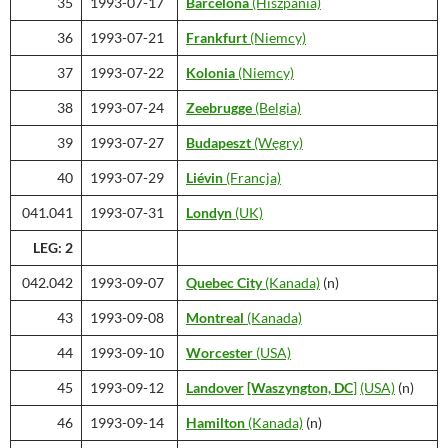
35
1993-07-17
Barcelona
(Hiszpania)
36
1993-07-21
Frankfurt
(Niemcy)
37
1993-07-22
Kolonia
(Niemcy)
38
1993-07-24
Zeebrugge
(Belgia)
39
1993-07-27
Budapeszt
(Węgry)
40
1993-07-29
Liévin
(Francja)
041.041
1993-07-31
Londyn
(UK)
LEG: 2
042.042
1993-09-07
Quebec City
(Kanada)
(n)
43
1993-09-08
Montreal
(Kanada)
44
1993-09-10
Worcester
(USA)
45
1993-09-12
Landover
[Waszyngton, DC
]
(USA)
(n)
46
1993-09-14
Hamilton
(Kanada)
(n)