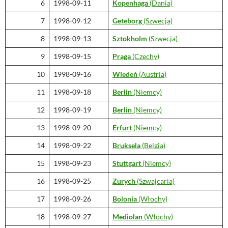
6
1998-09-11
Kopenhaga
(Dania)
7
1998-09-12
Geteborg
(Szwecja)
8
1998-09-13
Sztokholm
(Szwecja)
9
1998-09-15
Praga
(Czechy)
10
1998-09-16
Wiedeń
(Austria)
11
1998-09-18
Berlin
(Niemcy)
12
1998-09-19
Berlin
(Niemcy)
13
1998-09-20
Erfurt
(Niemcy)
14
1998-09-22
Bruksela
(Belgia)
15
1998-09-23
Stuttgart
(Niemcy)
16
1998-09-25
Zurych
(Szwajcaria)
17
1998-09-26
Bolonia
(Włochy)
18
1998-09-27
Mediolan
(Włochy)