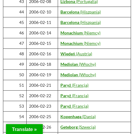
43
2006-02-08
Lizbona
(Portugalia)
44
2006-02-10
Barcelona
(Hiszpania)
45
2006-02-11
Barcelona
(Hiszpania)
46
2006-02-14
Monachium
(Niemcy)
47
2006-02-15
Monachium
(Niemcy)
48
2006-02-16
Wiedeń
(Austria)
49
2006-02-18
Mediolan
(Włochy)
50
2006-02-19
Mediolan
(Włochy)
51
2006-02-21
Paryż
(Francja)
52
2006-02-22
Paryż
(Francja)
53
2006-02-23
Paryż
(Francja)
54
2006-02-25
Kopenhaga
(Dania)
55
2006-02-26
Geteborg
(Szwecja)
Translate »