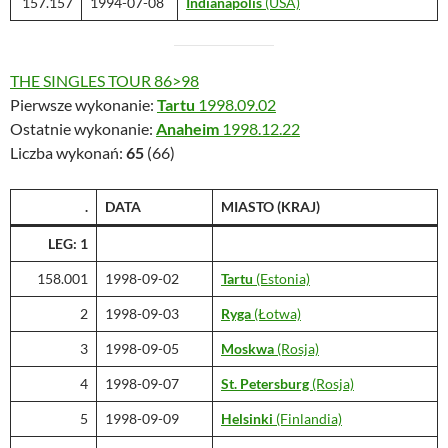
157.157
1994-07-08
Indianapolis
(USA)
THE SINGLES TOUR 86>98
Pierwsze wykonanie:
Tartu
1998.09.02
Ostatnie wykonanie:
Anaheim
1998.12.22
Liczba wykonań:
65
(66)
.
DATA
MIASTO
(KRAJ)
LEG: 1
158.001
1998-09-02
Tartu
(Estonia)
2
1998-09-03
Ryga
(Łotwa)
3
1998-09-05
Moskwa
(Rosja)
4
1998-09-07
St. Petersburg
(Rosja)
5
1998-09-09
Helsinki
(Finlandia)