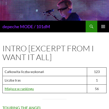
Przejdź
do
treści
Szukaj
depeche MODE / 101dM
MENU
GŁÓWN
INTRO [EXCERPT FROM I
WANT IT ALL]
Całkowita liczba wykonań
123
Liczba tras
1
Miejsce w rankingu
56
TOURING THE ANGEL