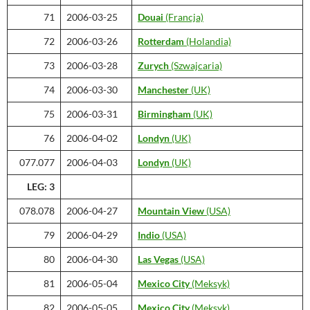
71
2006-03-25
Douai
(Francja)
72
2006-03-26
Rotterdam
(Holandia)
73
2006-03-28
Zurych
(Szwajcaria)
74
2006-03-30
Manchester
(UK)
75
2006-03-31
Birmingham
(UK)
76
2006-04-02
Londyn
(UK)
077.077
2006-04-03
Londyn
(UK)
LEG: 3
078.078
2006-04-27
Mountain View
(USA)
79
2006-04-29
Indio
(USA)
80
2006-04-30
Las Vegas
(USA)
81
2006-05-04
Mexico City
(Meksyk)
82
2006-05-05
Mexico City
(Meksyk)