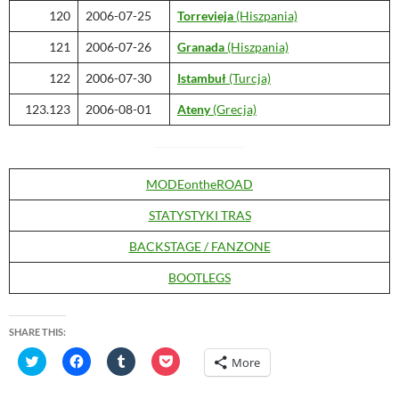
120
2006-07-25
Torrevieja
(Hiszpania)
121
2006-07-26
Granada
(Hiszpania)
122
2006-07-30
Istambuł
(Turcja)
123.123
2006-08-01
Ateny
(Grecja)
MODEontheROAD
STATYSTYKI TRAS
BACKSTAGE / FANZONE
BOOTLEGS
SHARE THIS:
C
C
C
C
More
l
l
l
l
i
i
i
i
c
c
c
c