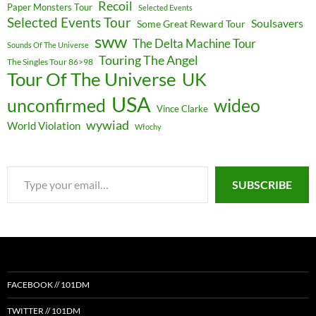
Recoil
Paper Monsters Tour
Selected Events
Selected Events Tour
Soulsavers
Some Great Reward Tour
sww
The Delta Machine Tour
Sounds Of The Universe
Touring The Angel
The Singles Tour 86>98
Tour Of The Universe
UK
USA
unconfirmed
wideo
Vince Clarke
wywiad
World Violation
Włochy
Type
SUBSCRIBE
your
email…
FACEBOOK // 101DM
TWITTER // 101DM