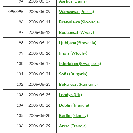
94
2006-06-07
Aarhus
(Dania)
095.095
2006-06-09
Warszawa
(Polska)
96
2006-06-11
Bratysława
(Słowacja)
97
2006-06-12
Budapeszt
(Węgry)
98
2006-06-14
Ljubljana
(Słowenia)
99
2006-06-16
Imola
(Włochy)
100
2006-06-17
Interlaken
(Szwajcaria)
101
2006-06-21
Sofia
(Bułgaria)
102
2006-06-23
Bukareszt
(Rumunia)
103
2006-06-25
Londyn
(UK)
104
2006-06-26
Dublin
(Irlandia)
105
2006-06-28
Berlin
(Niemcy)
106
2006-06-29
Arras
(Francja)