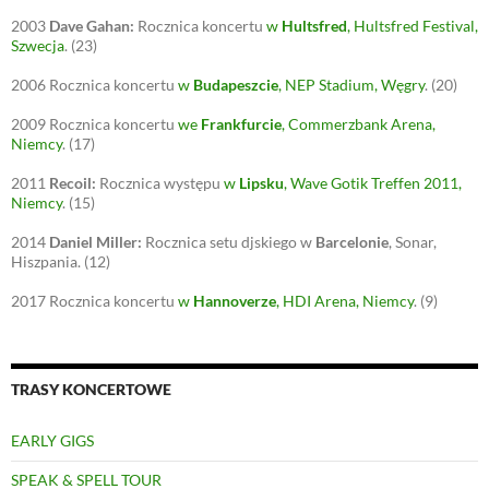
)
w
)
2003
Dave Gahan:
Rocznica koncertu
w
Hultsfred
, Hultsfred Festival,
Szwecja
.
(23)
2006
Rocznica koncertu
w
Budapeszcie
, NEP Stadium, Węgry
.
(20)
2009
Rocznica koncertu
we
Frankfurcie
, Commerzbank Arena,
Niemcy
.
(17)
2011
Recoil:
Rocznica występu
w
Lipsku
, Wave Gotik Treffen 2011,
Niemcy
.
(15)
2014
Daniel Miller:
Rocznica setu djskiego w
Barcelonie
, Sonar,
Hiszpania.
(12)
2017
Rocznica koncertu
w
Hannoverze
, HDI Arena, Niemcy
.
(9)
TRASY KONCERTOWE
EARLY GIGS
SPEAK & SPELL TOUR