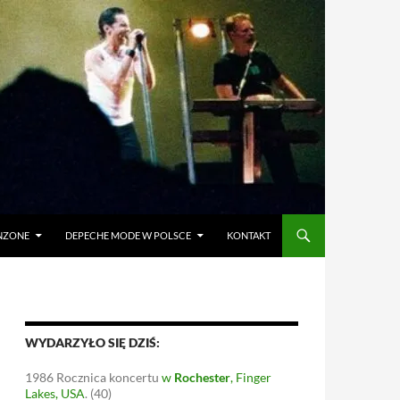
ANZONE
DEPECHE MODE W POLSCE
KONTAKT
WYDARZYŁO SIĘ DZIŚ:
1986
Rocznica koncertu
w
Rochester
, Finger
Lakes, USA
.
(40)