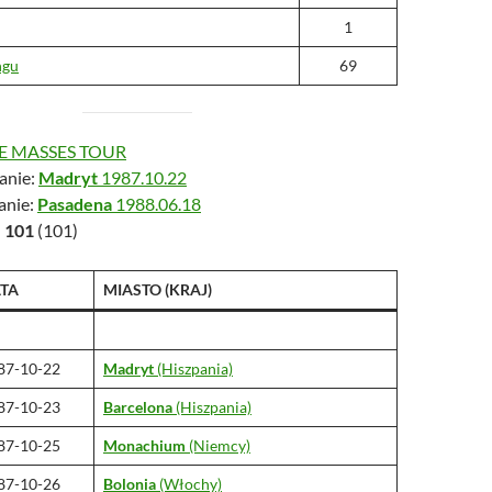
1
ngu
69
E MASSES TOUR
anie:
Madryt
1987.10.22
anie:
Pasadena
1988.06.18
:
101
(101)
TA
MIASTO
(KRAJ)
87-10-22
Madryt
(Hiszpania)
87-10-23
Barcelona
(Hiszpania)
87-10-25
Monachium
(Niemcy)
87-10-26
Bolonia
(Włochy)