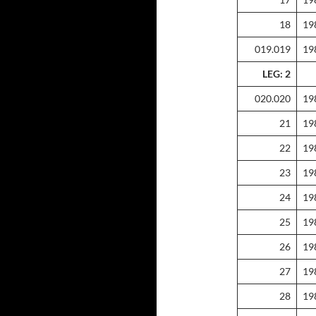
18
19
019.019
19
LEG: 2
020.020
19
21
19
22
19
23
19
24
19
25
19
26
19
27
19
28
19