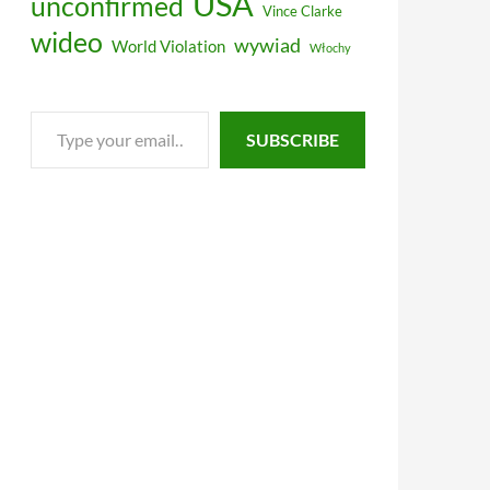
USA
unconfirmed
Vince Clarke
wideo
wywiad
World Violation
Włochy
Type
SUBSCRIBE
your
email…