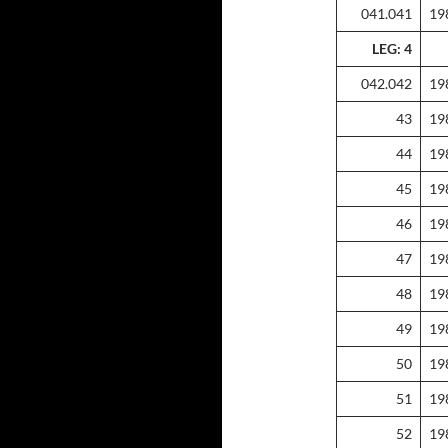
041.041
19
LEG: 4
042.042
19
43
19
44
19
45
19
46
19
47
19
48
19
49
19
50
19
51
19
52
19