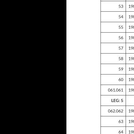
53
19
54
19
55
19
56
19
57
19
58
19
59
19
60
19
061.061
19
LEG: 5
062.062
19
63
19
64
19