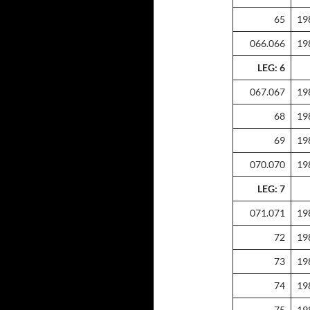
65
19
066.066
19
LEG: 6
067.067
19
68
19
69
19
070.070
19
LEG: 7
071.071
19
72
19
73
19
74
19
75
19