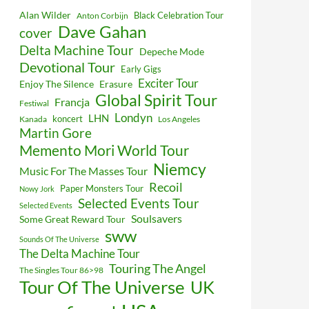
Alan Wilder
Black Celebration Tour
Anton Corbijn
Dave Gahan
cover
Delta Machine Tour
Depeche Mode
Devotional Tour
Early Gigs
Exciter Tour
Enjoy The Silence
Erasure
Global Spirit Tour
Francja
Festiwal
Londyn
LHN
koncert
Kanada
Los Angeles
Martin Gore
Memento Mori World Tour
Niemcy
Music For The Masses Tour
Recoil
Paper Monsters Tour
Nowy Jork
Selected Events Tour
Selected Events
Soulsavers
Some Great Reward Tour
sww
Sounds Of The Universe
The Delta Machine Tour
Touring The Angel
The Singles Tour 86>98
Tour Of The Universe
UK