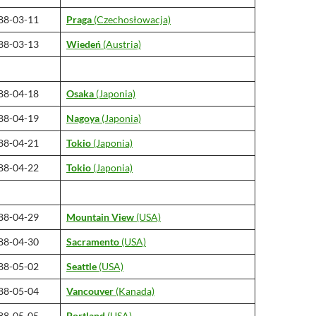
88-03-11
Praga
(Czechosłowacja)
88-03-13
Wiedeń
(Austria)
88-04-18
Osaka
(Japonia)
88-04-19
Nagoya
(Japonia)
88-04-21
Tokio
(Japonia)
88-04-22
Tokio
(Japonia)
88-04-29
Mountain View
(USA)
88-04-30
Sacramento
(USA)
88-05-02
Seattle
(USA)
88-05-04
Vancouver
(Kanada)
88-05-05
Portland
(USA)