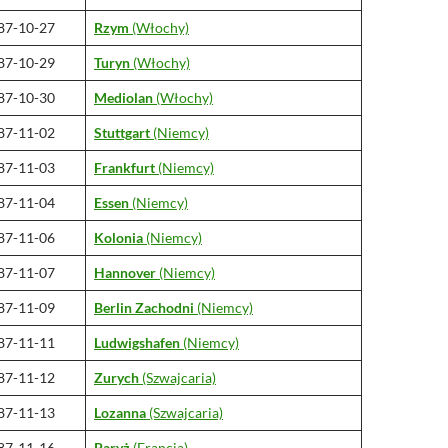
87-10-27
Rzym
(Włochy)
87-10-29
Turyn
(Włochy)
87-10-30
Mediolan
(Włochy)
87-11-02
Stuttgart
(Niemcy)
87-11-03
Frankfurt
(Niemcy)
87-11-04
Essen
(Niemcy)
87-11-06
Kolonia
(Niemcy)
87-11-07
Hannover
(Niemcy)
87-11-09
Berlin Zachodni
(Niemcy)
87-11-11
Ludwigshafen
(Niemcy)
87-11-12
Zurych
(Szwajcaria)
87-11-13
Lozanna
(Szwajcaria)
87-11-16
Paryż
(Francja)