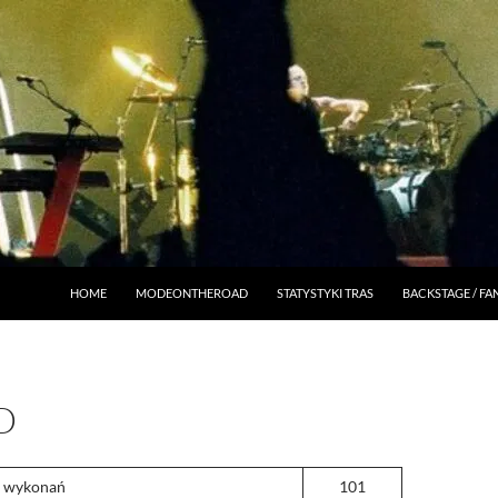
HOME
MODEONTHEROAD
STATYSTYKI TRAS
BACKSTAGE / F
D
a wykonań
101