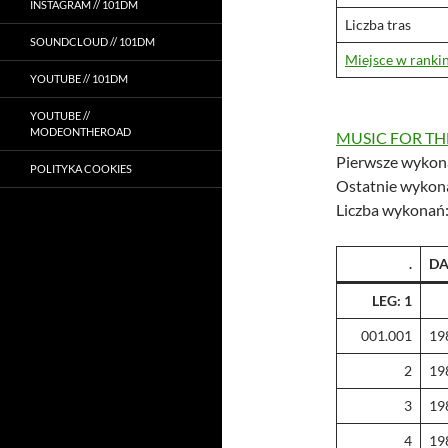
INSTAGRAM // 101DM
Liczba tras
SOUNDCLOUD // 101DM
Miejsce w ranki
YOUTUBE // 101DM
YOUTUBE //
MODEONTHEROAD
MUSIC FOR TH
Pierwsze wykon
POLITYKA COOKIES
Ostatnie wykon
Liczba wykonań
.
DA
LEG: 1
001.001
19
2
19
3
19
4
19