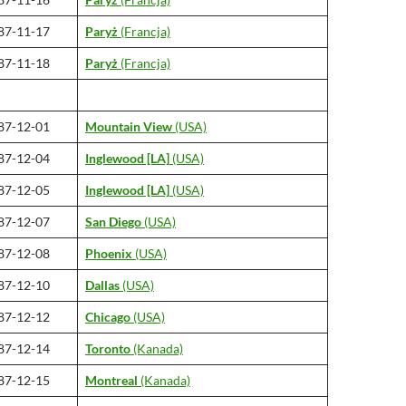
87-11-17
Paryż
(Francja)
87-11-18
Paryż
(Francja)
87-12-01
Mountain View
(USA)
87-12-04
Inglewood [LA]
(USA)
87-12-05
Inglewood [LA]
(USA)
87-12-07
San Diego
(USA)
87-12-08
Phoenix
(USA)
87-12-10
Dallas
(USA)
87-12-12
Chicago
(USA)
87-12-14
Toronto
(Kanada)
87-12-15
Montreal
(Kanada)