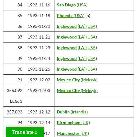
84
1993-11-16
San Diego
(USA)
85
1993-11-18
Phoenix
(USA)
(n)
86
1993-11-20
Inglewood [LA]
(USA)
87
1993-11-21
Inglewood [LA]
(USA)
88
1993-11-23
Inglewood [LA]
(USA)
89
1993-11-24
Inglewood [LA]
(USA)
90
1993-11-26
Inglewood [LA]
(USA)
91
1993-12-02
Mexico City
(Meksyk)
356.092
1993-12-03
Mexico City
(Meksyk)
LEG: 3
357.093
1993-12-12
Dublin
(Irlandia)
94
1993-12-14
Birmingham
(UK)
Translate »
95
1993-12-17
Manchester
(UK)