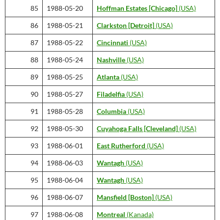
85
1988-05-20
Hoffman Estates
[Chicago]
(USA)
86
1988-05-21
Clarkston [Detroit]
(USA)
87
1988-05-22
Cincinnati
(USA)
88
1988-05-24
Nashville
(USA)
89
1988-05-25
Atlanta
(USA)
90
1988-05-27
Filadelfia
(USA)
91
1988-05-28
Columbia
(USA)
92
1988-05-30
Cuyahoga Falls [Cleveland]
(USA)
93
1988-06-01
East Rutherford
(USA)
94
1988-06-03
Wantagh
(USA)
95
1988-06-04
Wantagh
(USA)
96
1988-06-07
Mansfield [Boston]
(USA)
97
1988-06-08
Montreal
(Kanada)