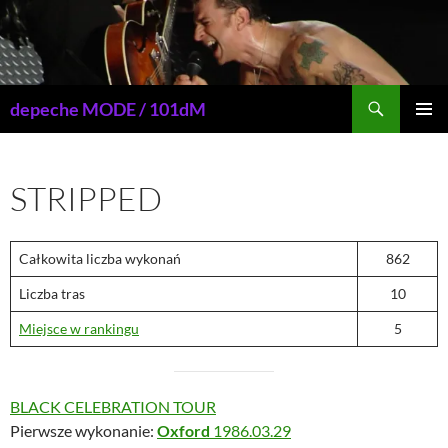
Przejdź
do
treści
Szukaj
depeche MODE / 101dM
MENU
GŁÓWN
STRIPPED
Całkowita liczba wykonań
862
Liczba tras
10
Miejsce w rankingu
5
BLACK CELEBRATION TOUR
Pierwsze wykonanie:
Oxford
1986.03.29