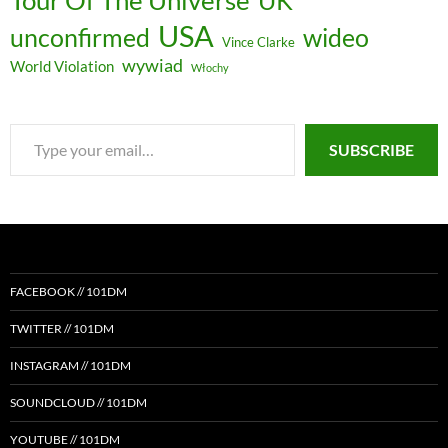
Tour Of The Universe
UK
USA
unconfirmed
wideo
Vince Clarke
wywiad
World Violation
Włochy
Type
SUBSCRIBE
your
email…
FACEBOOK // 101DM
TWITTER // 101DM
INSTAGRAM // 101DM
SOUNDCLOUD // 101DM
YOUTUBE // 101DM