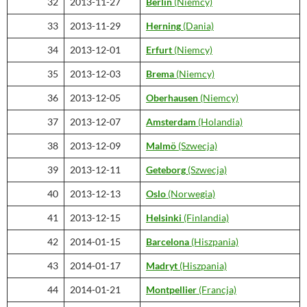
32
2013-11-27
Berlin
(Niemcy)
33
2013-11-29
Herning
(Dania)
34
2013-12-01
Erfurt
(Niemcy)
35
2013-12-03
Brema
(Niemcy)
36
2013-12-05
Oberhausen
(Niemcy)
37
2013-12-07
Amsterdam
(Holandia)
38
2013-12-09
Malmö
(Szwecja)
39
2013-12-11
Geteborg
(Szwecja)
40
2013-12-13
Oslo
(Norwegia)
41
2013-12-15
Helsinki
(Finlandia)
42
2014-01-15
Barcelona
(Hiszpania)
43
2014-01-17
Madryt
(Hiszpania)
44
2014-01-21
Montpellier
(Francja)