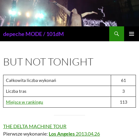
Przejdź
do
treści
Szukaj
depeche MODE / 101dM
MENU
GŁÓWN
BUT NOT TONIGHT
Całkowita liczba wykonań
61
Liczba tras
3
Miejsce w rankingu
113
THE DELTA MACHINE TOUR
Pierwsze wykonanie:
Los Angeles
2013.04.26