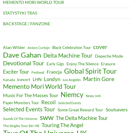
MEMENTO MORI WORLD TOUR
STATYSTYKI TRAS
BACKSTAGE / FANZONE
cover
Alan Wilder
Black Celebration Tour
Anton Corbijn
Dave Gahan
Delta Machine Tour
Depeche Mode
Devotional Tour
Enjoy The Silence
Erasure
Early Gigs
Global Spirit Tour
Exciter Tour
Francja
Festiwal
Martin Gore
Londyn
LHN
koncert
Kanada
Los Angeles
Memento Mori World Tour
Niemcy
Music For The Masses Tour
Nowy Jork
Recoil
Paper Monsters Tour
Selected Events
Selected Events Tour
Soulsavers
Some Great Reward Tour
sww
The Delta Machine Tour
Sounds Of The Universe
Touring The Angel
The Singles Tour 86>98