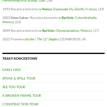
Performing Arts School, USA
.
(36)
i
w
n
n
n
i
d
d
d
n
o
o
1993
Rocznica koncertu
w
Nancy
, Esplanade Du Zenith, Francja
.
(33)
o
d
w
w
w
o
)
)
)
w
2003
Dave Gahan:
Rocznica koncertu
w
Berlinie
, Columbiahalle,
)
Niemcy
.
(23)
2009
Rocznica koncertu
w
Berlinie
, Olympiastadion, Niemcy
.
(17)
2022
Premiera
Exciter | The 12" Singles
(12DMBOX10).
(4)
TRASY KONCERTOWE
EARLY GIGS
SPEAK & SPELL TOUR
SEE YOU TOUR
A BROKEN FRAME TOUR
CONSTRUCTION TOUR