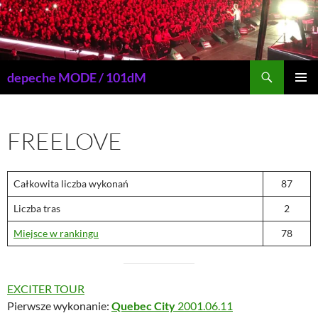
Przejdź
do
treści
Szukaj
depeche MODE / 101dM
MENU
GŁÓWN
FREELOVE
Całkowita liczba wykonań
87
Liczba tras
2
Miejsce w rankingu
78
EXCITER TOUR
Pierwsze wykonanie:
Quebec City
2001.06.11