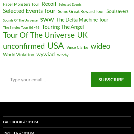
Recoil
Paper Monsters Tour
Selected Events
Selected Events Tour
Soulsavers
Some Great Reward Tour
sww
The Delta Machine Tour
Sounds Of The Universe
Touring The Angel
The Singles Tour 86>98
Tour Of The Universe
UK
USA
unconfirmed
wideo
Vince Clarke
wywiad
World Violation
Włochy
Type
SUBSCRIBE
your
email…
FACEBOOK // 101DM
TWITTER // 101DM