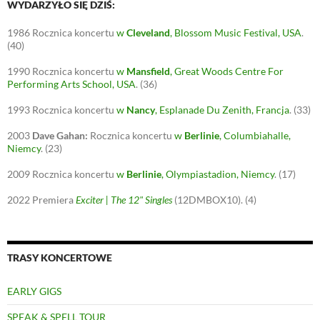
e
p
n
n
WYDARZYŁO SIĘ DZIŚ:
n
e
s
s
s
n
i
i
i
s
n
n
1986
Rocznica koncertu
w
Cleveland
, Blossom Music Festival, USA
.
n
i
n
n
(40)
n
n
e
e
e
n
w
w
w
e
w
w
1990
Rocznica koncertu
w
Mansfield
, Great Woods Centre For
w
w
i
i
Performing Arts School, USA
.
(36)
i
w
n
n
n
i
d
d
d
n
o
o
1993
Rocznica koncertu
w
Nancy
, Esplanade Du Zenith, Francja
.
(33)
o
d
w
w
w
o
)
)
)
w
2003
Dave Gahan:
Rocznica koncertu
w
Berlinie
, Columbiahalle,
)
Niemcy
.
(23)
2009
Rocznica koncertu
w
Berlinie
, Olympiastadion, Niemcy
.
(17)
2022
Premiera
Exciter | The 12" Singles
(12DMBOX10).
(4)
TRASY KONCERTOWE
EARLY GIGS
SPEAK & SPELL TOUR