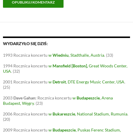
WYDARZYŁO SIĘ DZIŚ:
1993
Rocznica koncertu
w
Wiedniu
, Stadthalle, Austria
.
(33)
1994
Rocznica koncertu
w
Mansfield [Boston],
Great Woods Center,
USA
.
(32)
2001
Rocznica koncertu
w
Detroit
, DTE Energy Music Center, USA
.
(25)
2003
Dave Gahan:
Rocznica koncertu
w
Budapeszcie
, Arena
Budapest, Węgry
.
(23)
2006
Rocznica koncertu
w
Bukareszcie
, National Stadium, Rumunia
.
(20)
2009
Rocznica koncertu
w
Budapeszcie
, Puskas Ferenc Stadium,