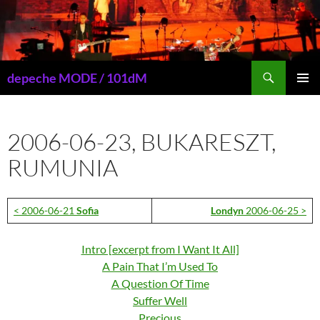
Przejdź
do
treści
Szukaj
depeche MODE / 101dM
MENU
GŁÓWN
2006-06-23, BUKARESZT,
RUMUNIA
< 2006-06-21
Sofia
Londyn
2006-06-25 >
Intro [excerpt from I Want It All]
A Pain That I’m Used To
A Question Of Time
Suffer Well
Precious