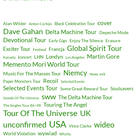
cover
Alan Wilder
Black Celebration Tour
Anton Corbijn
Dave Gahan
Delta Machine Tour
Depeche Mode
Devotional Tour
Enjoy The Silence
Erasure
Early Gigs
Global Spirit Tour
Exciter Tour
Francja
Festiwal
Martin Gore
Londyn
LHN
koncert
Kanada
Los Angeles
Memento Mori World Tour
Niemcy
Music For The Masses Tour
Nowy Jork
Recoil
Paper Monsters Tour
Selected Events
Selected Events Tour
Soulsavers
Some Great Reward Tour
sww
The Delta Machine Tour
Sounds Of The Universe
Touring The Angel
The Singles Tour 86>98
Tour Of The Universe
UK
USA
unconfirmed
wideo
Vince Clarke
wywiad
World Violation
Włochy