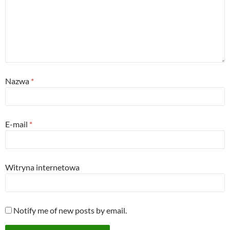
w
o
)
)
)
w
)
Nazwa
*
E-mail
*
Witryna internetowa
Notify me of new posts by email.