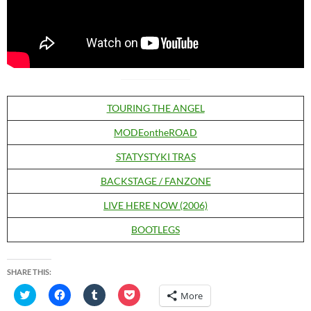
TOURING THE ANGEL
MODEontheROAD
STATYSTYKI TRAS
BACKSTAGE / FANZONE
LIVE HERE NOW (2006)
BOOTLEGS
SHARE THIS:
C
C
C
C
More
l
l
l
l
i
i
i
i