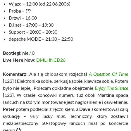
Wjazd – 12:00 (od 22.06.2006)
Próba – ???
Drzwi – 16:00
DJ set – 17:00 – 19:30
Support – 20:00 – 20:30
depeche MODE – 21:30 – 22:50
Bootlegi:
nie
/
0
Live Here Now:
DMLHNCD26
Komentarz:
Ale się chłopakom rozjechał
A Question Of Time
[123] ! Elektronika sobie, perkusja sobie, klawisze sobie. Potem
było nie lepiej. Polecam dokładne obejrzenie
Enjoy The Silence
[123]. W czasie końcówki numeru tuż obok
Martina
spada
łańcuch na którym montowane jest nagłośnienie i oświetlenie.
Peter
potem podleciał z ręcznikiem, a
Dave
skomentował całą
sytuację –
very lucky man
. Techniczny, który zostawił
niezabezpieczony 50-stopowy łańcuch miał po koncercie
ciepło 🙂