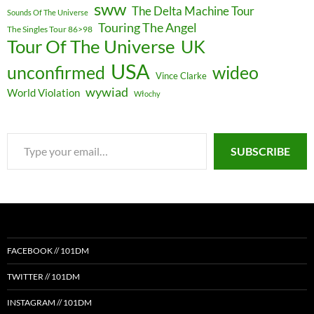
sww
The Delta Machine Tour
Sounds Of The Universe
Touring The Angel
The Singles Tour 86>98
Tour Of The Universe
UK
USA
unconfirmed
wideo
Vince Clarke
wywiad
World Violation
Włochy
Type
SUBSCRIBE
your
email…
FACEBOOK // 101DM
TWITTER // 101DM
INSTAGRAM // 101DM