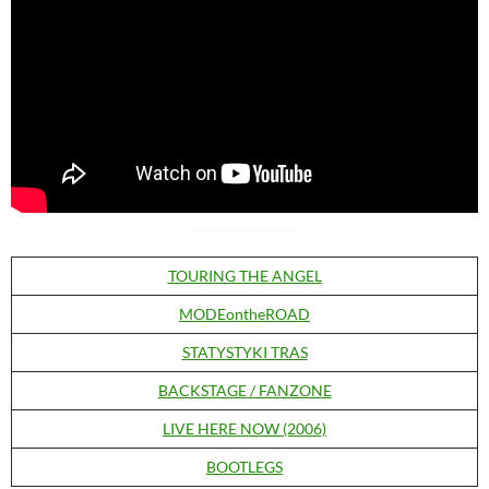
TOURING THE ANGEL
MODEontheROAD
STATYSTYKI TRAS
BACKSTAGE / FANZONE
LIVE HERE NOW (2006)
BOOTLEGS