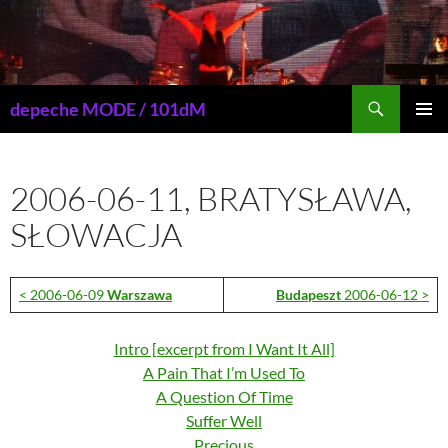
Przejdź
do
treści
Szukaj
depeche MODE / 101dM
MENU
GŁÓWN
2006-06-11, BRATYSŁAWA,
SŁOWACJA
< 2006-06-09
Warszawa
Budapeszt
2006-06-12 >
Intro [excerpt from I Want It All]
A Pain That I’m Used To
A Question Of Time
Suffer Well
Precious