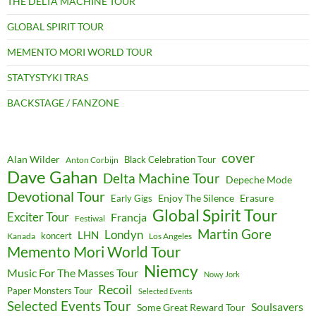
THE DELTA MACHINE TOUR
GLOBAL SPIRIT TOUR
MEMENTO MORI WORLD TOUR
STATYSTYKI TRAS
BACKSTAGE / FANZONE
cover
Alan Wilder
Black Celebration Tour
Anton Corbijn
Dave Gahan
Delta Machine Tour
Depeche Mode
Devotional Tour
Enjoy The Silence
Erasure
Early Gigs
Global Spirit Tour
Exciter Tour
Francja
Festiwal
Martin Gore
Londyn
LHN
koncert
Kanada
Los Angeles
Memento Mori World Tour
Niemcy
Music For The Masses Tour
Nowy Jork
Recoil
Paper Monsters Tour
Selected Events
Selected Events Tour
Soulsavers
Some Great Reward Tour