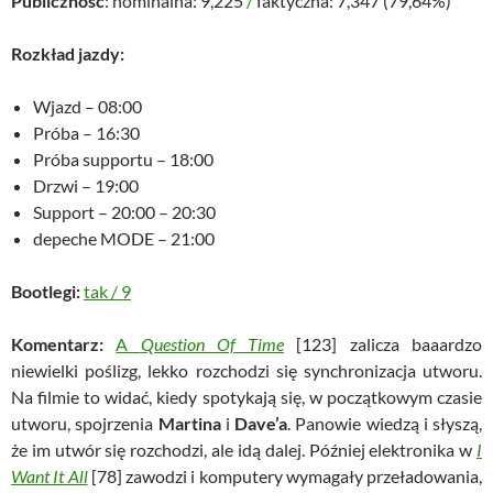
Publiczność
: nominalna: 9,225
/
faktyczna: 7,347 (79,64%)
Rozkład jazdy:
Wjazd – 08:00
Próba – 16:30
Próba supportu – 18:00
Drzwi – 19:00
Support – 20:00 – 20:30
depeche MODE – 21:00
Bootlegi:
tak
/
9
Komentarz:
A
Question Of Time
[123] zalicza baaardzo
niewielki poślizg, lekko rozchodzi się synchronizacja utworu.
Na filmie to widać, kiedy spotykają się, w początkowym czasie
utworu, spojrzenia
Martina
i
Dave’a
. Panowie wiedzą i słyszą,
że im utwór się rozchodzi, ale idą dalej. Później elektronika w
I
Want It All
[78] zawodzi i komputery wymagały przeładowania,