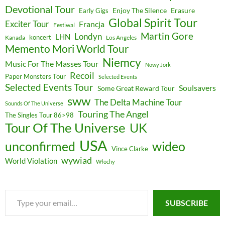
Devotional Tour
Enjoy The Silence
Erasure
Early Gigs
Global Spirit Tour
Exciter Tour
Francja
Festiwal
Martin Gore
Londyn
LHN
koncert
Kanada
Los Angeles
Memento Mori World Tour
Niemcy
Music For The Masses Tour
Nowy Jork
Recoil
Paper Monsters Tour
Selected Events
Selected Events Tour
Soulsavers
Some Great Reward Tour
sww
The Delta Machine Tour
Sounds Of The Universe
Touring The Angel
The Singles Tour 86>98
Tour Of The Universe
UK
USA
unconfirmed
wideo
Vince Clarke
wywiad
World Violation
Włochy
Type
SUBSCRIBE
your
email…