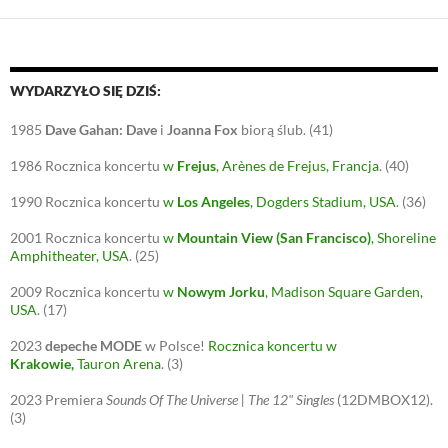
WYDARZYŁO SIĘ DZIŚ:
1985
Dave Gahan:
Dave
i
Joanna Fox
biorą ślub.
(41)
1986
Rocznica koncertu
w
Frejus
, Arènes de Frejus, Francja
.
(40)
1990
Rocznica koncertu
w
Los Angeles
, Dogders Stadium, USA
.
(36)
2001
Rocznica koncertu
w
Mountain View (San Francisco)
, Shoreline
Amphitheater, USA
.
(25)
2009
Rocznica koncertu
w
Nowym Jorku
, Madison Square Garden,
USA
.
(17)
2023
depeche MODE
w Polsce!
Rocznica koncertu w
Krakowie
,
Tauron Arena
.
(3)
2023
Premiera
Sounds Of The Universe | The 12" Singles
(12DMBOX12).
(3)