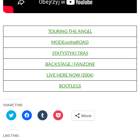
TOURING THE ANGEL
MODEontheROAD
STATYSTYKI TRAS
BACKSTAGE / FANZONE
LIVE HERE NOW (2006)
BOOTLEGS
SHARE THIS:
C
C
C
C
More
l
l
l
l
i
i
i
i
c
c
c
c
k
k
k
k
t
t
t
t
LIKE THIS:
o
o
o
o