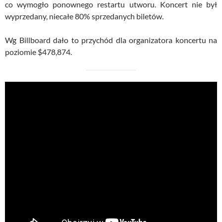
co wymogło ponownego restartu utworu. Koncert nie był
wyprzedany, niecałe 80% sprzedanych biletów.
Wg Billboard dało to przychód dla organizatora koncertu na
poziomie $478,874.