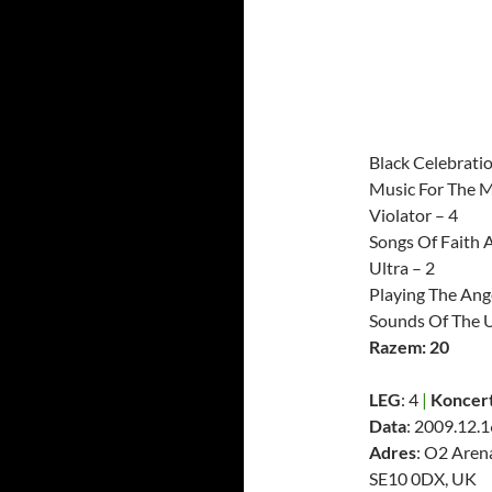
Black Celebratio
Music For The M
Violator – 4
Songs Of Faith 
Ultra – 2
Playing The Ange
Sounds Of The U
Razem: 20
LEG
: 4
|
Koncert
Data
: 2009.12.1
Adres
: O2 Aren
SE10 0DX, UK