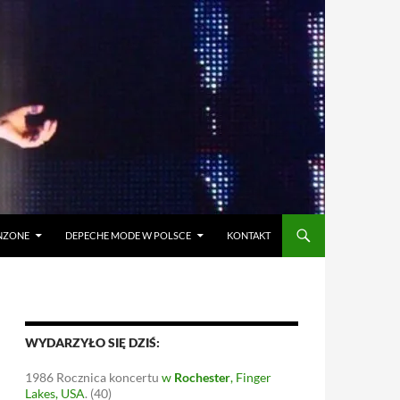
ANZONE
DEPECHE MODE W POLSCE
KONTAKT
WYDARZYŁO SIĘ DZIŚ:
1986
Rocznica koncertu
w
Rochester
, Finger
Lakes, USA
.
(40)