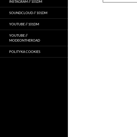
INSTAGRAM // 101DM
SOUNDCLOUD // 101DM
YOUTUBE // 101DM
YOUTUBE //
MODEONTHEROAD
POLITYKA COOKIES