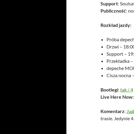
Support
: Soulsa
Publiczność
: n
Rozkład jazdy:
Próba depec
Drzwi – 18:0
Support – 19
Przekładka –
depeche MOD
Cisza nocna 
Bootlegi
:
tak
/
4
Live Here Now:
Komentarz
:
Jud
trasie. Jedynie 