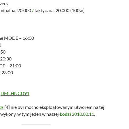
vers
ominalna: 20.000
/
faktyczna: 20.000 (100%)
he MODE – 16:00
0
:50
 20:30
E – 21:00
– 23:00
DMLHNCD91
as
[4] nie był mocno eksploatowanym utworem na tej
4 wykony, w tym jeden w naszej
Łodzi
2010.02.11
.