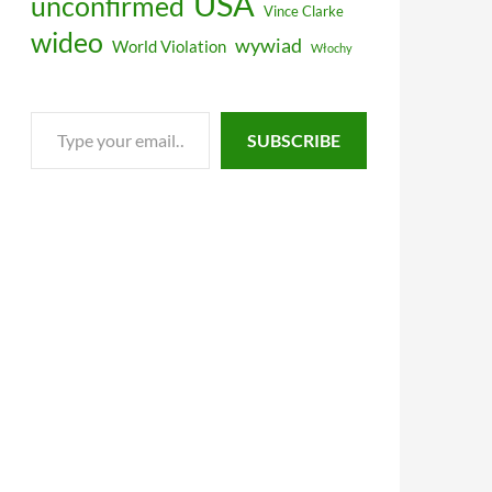
USA
unconfirmed
Vince Clarke
wideo
wywiad
World Violation
Włochy
Type
SUBSCRIBE
your
email…