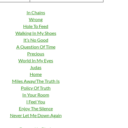
In Chains
Wrong
Hole To Feed
Walking In My Shoes
It’s No Good
A Question Of Time
Precious
World In My Eyes
Judas
Home
Miles Away/The Truth Is
Policy Of Truth
In Your Room
I Feel You
Enjoy The Silence
Never Let Me Down Again