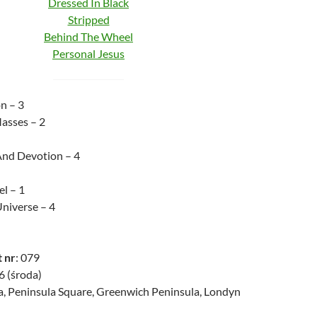
Dressed In Black
Stripped
Behind The Wheel
Personal Jesus
n – 3
asses – 2
And Devotion – 4
l – 1
niverse – 4
 nr
: 079
6 (środa)
a, Peninsula Square, Greenwich Peninsula, Londyn