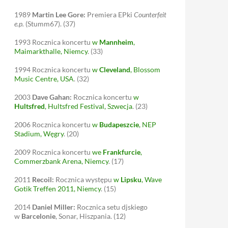
1989
Martin Lee Gore:
Premiera EPki
Counterfeit
e.p.
(Stumm67).
(37)
1993
Rocznica koncertu
w
Mannheim
,
Maimarkthalle, Niemcy
.
(33)
1994
Rocznica koncertu
w
Cleveland
, Blossom
Music Centre, USA
.
(32)
2003
Dave Gahan:
Rocznica koncertu
w
Hultsfred
, Hultsfred Festival, Szwecja
.
(23)
2006
Rocznica koncertu
w
Budapeszcie
, NEP
Stadium, Węgry
.
(20)
2009
Rocznica koncertu
we
Frankfurcie
,
Commerzbank Arena, Niemcy
.
(17)
2011
Recoil:
Rocznica występu
w
Lipsku
, Wave
Gotik Treffen 2011, Niemcy
.
(15)
2014
Daniel Miller:
Rocznica setu djskiego
w
Barcelonie
, Sonar, Hiszpania.
(12)