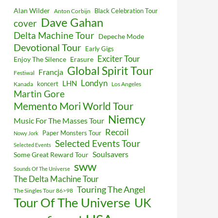
Alan Wilder
Black Celebration Tour
Anton Corbijn
Dave Gahan
cover
Delta Machine Tour
Depeche Mode
Devotional Tour
Early Gigs
Exciter Tour
Enjoy The Silence
Erasure
Global Spirit Tour
Francja
Festiwal
Londyn
LHN
koncert
Kanada
Los Angeles
Martin Gore
Memento Mori World Tour
Niemcy
Music For The Masses Tour
Recoil
Paper Monsters Tour
Nowy Jork
Selected Events Tour
Selected Events
Soulsavers
Some Great Reward Tour
sww
Sounds Of The Universe
The Delta Machine Tour
Touring The Angel
The Singles Tour 86>98
Tour Of The Universe
UK