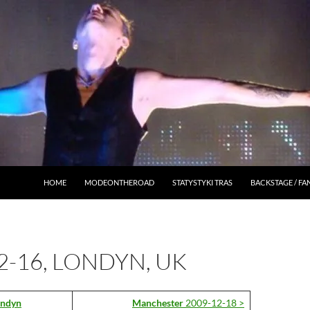
HOME
MODEONTHEROAD
STATYSTYKI TRAS
BACKSTAGE / F
2-16, LONDYN, UK
ondyn
Manchester
2009-12-18 >