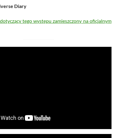
iverse Diary
 dotyczący tego występu zamieszczony na oficjalnym