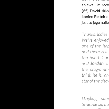
śpiewa:
I’m Feel
[65]
David
skła
koniec
Fletch
dz
jest to jego najl
Thanks, ladies
We’ve enjoyed 
one of the hap
and there is a
the band.
Chr
and
Jordan
, 
the programmi
think he is, a
star of the sh
Dziękuję, pani
Świetnie się ba