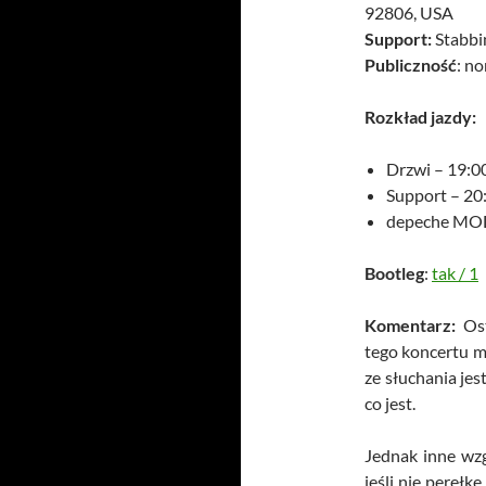
92806, USA
Support:
Stabbi
Publiczność
: n
Rozkład jazdy:
Drzwi – 19:0
Support – 20
depeche MOD
Bootleg
:
tak
/
1
Komentarz:
Ost
tego koncertu m
ze słuchania jes
co jest.
Jednak inne wz
jeśli nie perełkę