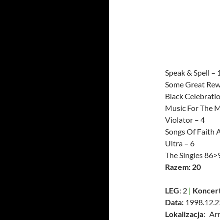
Speak & Spell – 
Some Great Rew
Black Celebratio
Music For The M
Violator – 4
Songs Of Faith 
Ultra – 6
The Singles 86>
Razem: 20
LEG
: 2
|
Koncer
Data:
1998.12.2
Lokalizacja
: Ar