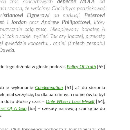
szych tras koncertowych
depeche MODE
od
ała szansa, że ​​wrócimy. Chciałbym podziękować
ristianowi Eignerowi
na perkusji,
Peterowi
et
i
Jordan
oraz
Andrew Phillpottowi
, który
uzycznie całą trasę. Nieopiewany bohater. A
ubi tak o sobie myśleć. Tak czy inaczej, przekażę
ej gwieździe koncertu… mnie! (śmiech zespołu)
Dave’a
.
cie tego drżenia w głosie podczas
Policy Of Truth
[65]
tatnie wykonanie
Condemnation
[61] aż do sierpnia
ek miał szczęście, bo dla paru innych numerów to był
na dużo dłuższy czas –
Only When I Lose Myself
[64],
rrel Of A Gun
[65] – czekały na swoją szansę aż do
u.
ości i/lub frekwencji pochodzą z Tour Itinerary: dM