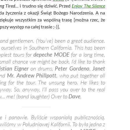
ing Tired…
i trudno się dziwić. Przed
Enjoy The Silence
da życzenia z okazji Świąt Bożego Narodzenia. A na
iękuje wszystkim za wspólną trasę [można rzec, że
epszy występ na całej trasie ;-)].
 and gentlemen. (You’ve) been a great audience.
ourselves in Southern California. This has been
piest tours for
depeche MODE
for a long time,
 small chance we might be back. I’d like to thank
istian Eigner
on drums,
Peter Gordeno
,
Janet
and
Mr. Andrew Phillpott
, who put together all
ng for the tour. The unsung hero. He likes to
nyway. So, anyway, I’ll pass you over to the real
ow… me! (band laughter) Over to
Dave
.
e i panowie. Byliście wspaniałą publicznością.
wiliśmy w Południowej Kalifornii. To była jedna z