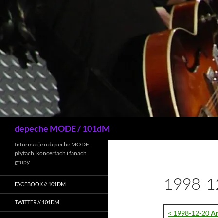
Przejdź
do
treści
Szukaj
depeche MODE / 101dM
Informacje o depeche MODE,
płytach, koncertach i fanach
grupy.
1998-1
FACEBOOK // 101DM
TWITTER // 101DM
< 1998-12-20
A