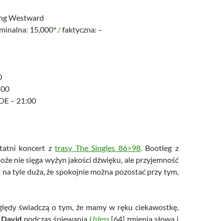
ng Westward
ominalna: 15,000*
/
faktyczna: –
0
:00
E – 21:00
atni koncert z
trasy The Singles 86>98
. Bootleg z
oże nie sięga wyżyn jakości dźwięku, ale przyjemność
t na tyle duża, że spokojnie można pozostać przy tym,
ględy świadczą o tym, że mamy w ręku ciekawostkę,
.
David
podczas śpiewania
Usless
[64] zmienia słowa i