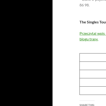
86 98.
The Singles Tou
Przeczytaj wpis
blogu trasy.
SHARE THIS: