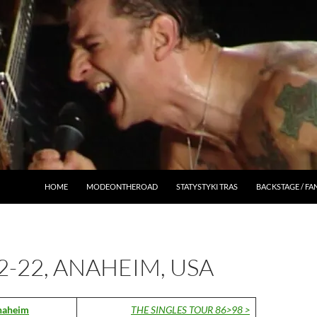
HOME
MODEONTHEROAD
STATYSTYKI TRAS
BACKSTAGE / F
2-22, ANAHEIM, USA
naheim
THE SINGLES TOUR 86>98 >