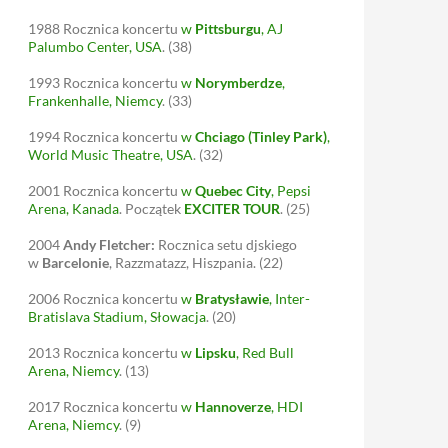
1988
Rocznica koncertu
w
Pittsburgu
, AJ
Palumbo Center, USA
.
(38)
1993
Rocznica koncertu
w
Norymberdze
,
Frankenhalle, Niemcy
.
(33)
1994
Rocznica koncertu
w
Chciago (Tinley Park)
,
World Music Theatre, USA
.
(32)
2001
Rocznica koncertu
w
Quebec City
, Pepsi
Arena, Kanada
. Początek
EXCITER TOUR
.
(25)
2004
Andy Fletcher:
Rocznica setu djskiego
w
Barcelonie
, Razzmatazz, Hiszpania.
(22)
2006
Rocznica koncertu
w
Bratysławie
, Inter-
Bratislava Stadium, Słowacja
.
(20)
2013
Rocznica koncertu
w
Lipsku
, Red Bull
Arena, Niemcy
.
(13)
2017
Rocznica koncertu
w
Hannoverze
, HDI
Arena, Niemcy
.
(9)