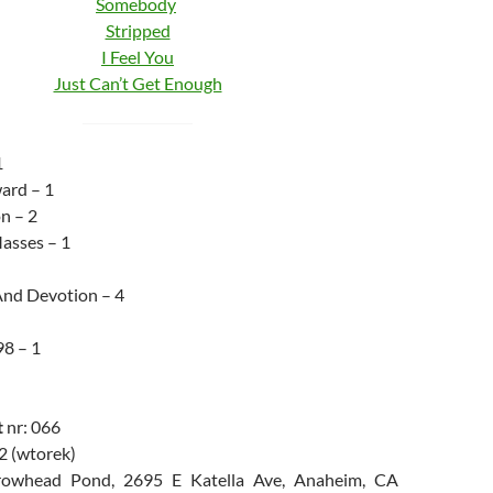
Somebody
Stripped
I Feel You
Just Can’t Get Enough
1
ard – 1
n – 2
asses – 1
And Devotion – 4
98 – 1
t
nr: 066
2 (wtorek)
rowhead Pond, 2695 E Katella Ave, Anaheim, CA