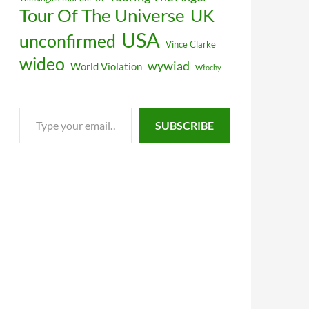
Tour Of The Universe
UK
USA
unconfirmed
Vince Clarke
wideo
wywiad
World Violation
Włochy
Type
SUBSCRIBE
your
email…