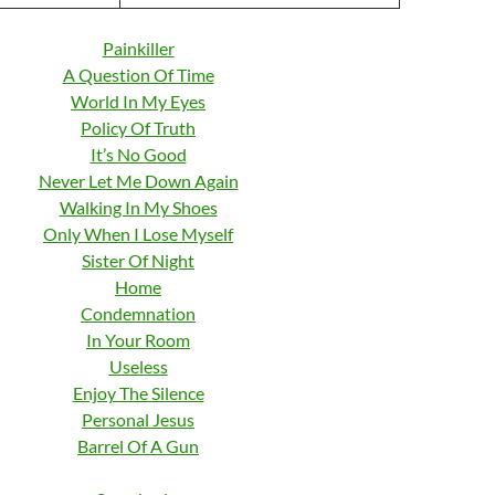
Painkiller
A Question Of Time
World In My Eyes
Policy Of Truth
It’s No Good
Never Let Me Down Again
Walking In My Shoes
Only When I Lose Myself
Sister Of Night
Home
Condemnation
In Your Room
Useless
Enjoy The Silence
Personal Jesus
Barrel Of A Gun