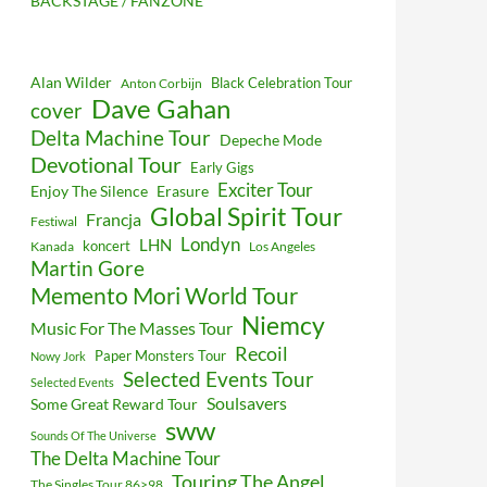
BACKSTAGE / FANZONE
Alan Wilder
Black Celebration Tour
Anton Corbijn
Dave Gahan
cover
Delta Machine Tour
Depeche Mode
Devotional Tour
Early Gigs
Exciter Tour
Enjoy The Silence
Erasure
Global Spirit Tour
Francja
Festiwal
Londyn
LHN
koncert
Kanada
Los Angeles
Martin Gore
Memento Mori World Tour
Niemcy
Music For The Masses Tour
Recoil
Paper Monsters Tour
Nowy Jork
Selected Events Tour
Selected Events
Soulsavers
Some Great Reward Tour
sww
Sounds Of The Universe
The Delta Machine Tour
Touring The Angel
The Singles Tour 86>98