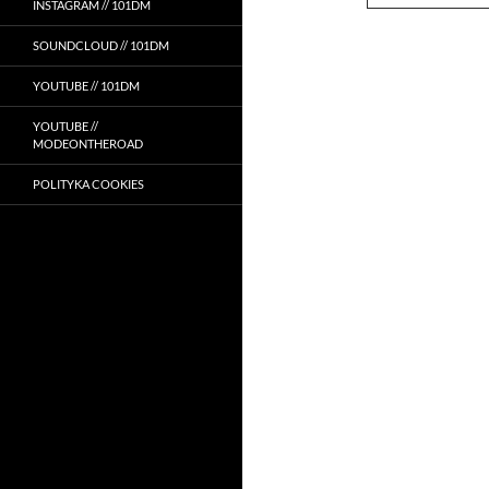
INSTAGRAM // 101DM
SOUNDCLOUD // 101DM
YOUTUBE // 101DM
YOUTUBE //
MODEONTHEROAD
POLITYKA COOKIES