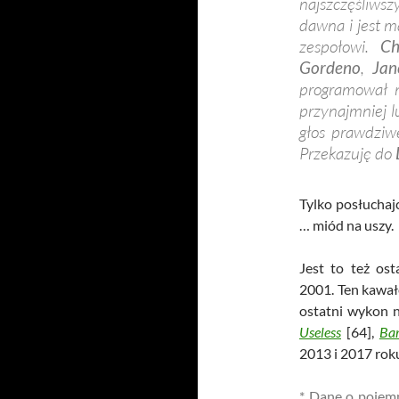
najszczęśliw
dawna i jest m
zespołowi.
Ch
Gordeno
,
Jan
programował m
przynajmniej l
głos prawdziw
Przekazuję do
Tylko posłuchaj
… miód na uszy.
Jest to też os
2001. Ten kawał
ostatni wykon 
Useless
[64],
Ba
2013 i 2017 rok
* Dane o pojemn