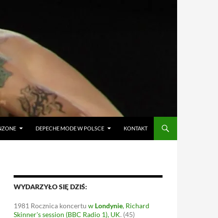
ANZONE
DEPECHE MODE W POLSCE
KONTAKT
WYDARZYŁO SIĘ DZIŚ:
1981
Rocznica koncertu
w
Londynie
, Richard
Skinner's session (BBC Radio 1), UK
.
(45)