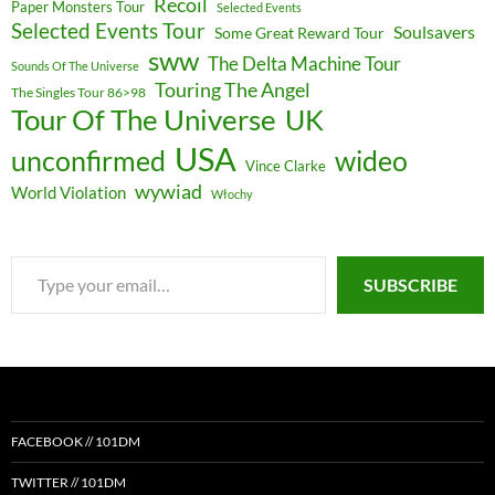
Recoil
Paper Monsters Tour
Selected Events
Selected Events Tour
Soulsavers
Some Great Reward Tour
sww
The Delta Machine Tour
Sounds Of The Universe
Touring The Angel
The Singles Tour 86>98
Tour Of The Universe
UK
USA
unconfirmed
wideo
Vince Clarke
wywiad
World Violation
Włochy
Type
SUBSCRIBE
your
email…
FACEBOOK // 101DM
TWITTER // 101DM