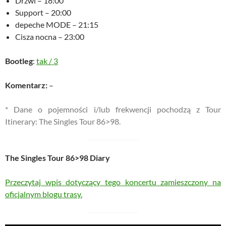
Drzwi – 18:00
Support – 20:00
depeche MODE – 21:15
Cisza nocna – 23:00
Bootleg
:
tak
/
3
Komentarz:
–
* Dane o pojemności i/lub frekwencji pochodzą z Tour
Itinerary: The Singles Tour 86>98.
The Singles Tour 86>98 Diary
Przeczytaj wpis dotyczący tego koncertu zamieszczony na
oficjalnym blogu trasy.