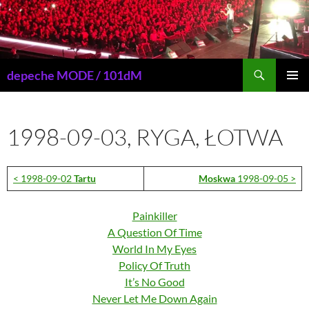
Przejdź
do
treści
Szukaj
depeche MODE / 101dM
MENU
GŁÓWN
1998-09-03, RYGA, ŁOTWA
< 1998-09-02
Tartu
Moskwa
1998-09-05 >
Painkiller
A Question Of Time
World In My Eyes
Policy Of Truth
It’s No Good
Never Let Me Down Again