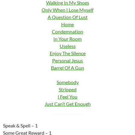
Walking In My Shoes
Only When I Lose Myself
A Question Of Lust
Home
Condemnation
In Your Room
Useless
Enjoy The Silence
Personal Jesus
Barrel Of A Gun
Somebody
Stripped
I Feel You
Just Can’t Get Enough
Speak & Spell – 1
Some Great Reward – 1