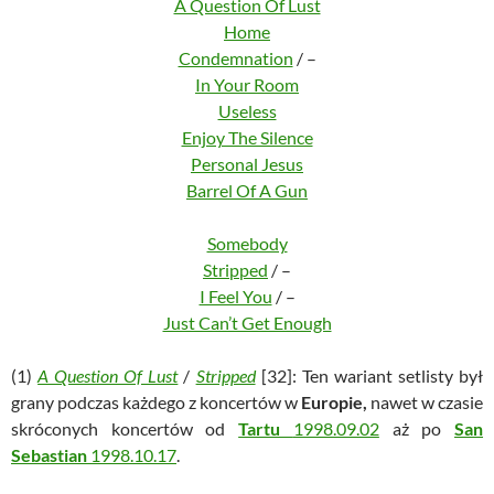
A Question Of Lust
Home
Condemnation
/ –
In Your Room
Useless
Enjoy The Silence
Personal Jesus
Barrel Of A Gun
Somebody
Stripped
/ –
I Feel You
/ –
Just Can’t Get Enough
(1)
A Question Of Lust
/
Stripped
[32]: Ten wariant setlisty był
grany podczas każdego z koncertów w
Europie,
nawet w czasie
skróconych koncertów od
Tartu
1998.09.02
aż po
San
Sebastian
1998.10.17
.