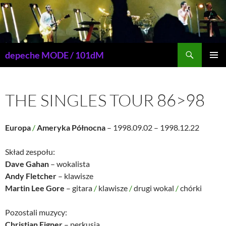
Przejdź
do
treści
Szukaj
depeche MODE / 101dM
MENU
GŁÓWN
THE SINGLES TOUR 86>98
Europa
/
Ameryka Północna
– 1998.09.02 – 1998.12.22
Skład zespołu:
Dave Gahan
– wokalista
Andy Fletcher
– klawisze
Martin Lee Gore
– gitara
/
klawisze
/
drugi wokal
/
chórki
Pozostali muzycy:
Christian Eigner
– perkusja