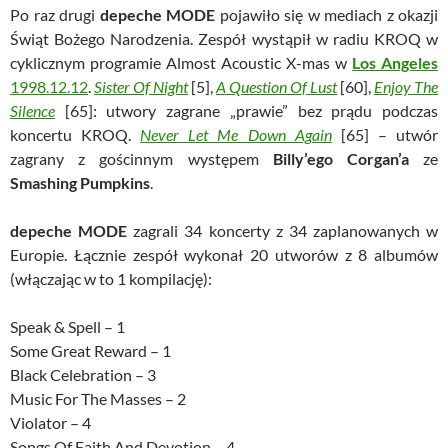
Po raz drugi
depeche MODE
pojawiło się w mediach z okazji
Świąt Bożego Narodzenia. Zespół wystąpił w radiu KROQ w
cyklicznym programie Almost Acoustic X-mas w
Los Angeles
1998.12.12
.
Sister Of Night
[5],
A Question Of Lust
[60],
Enjoy The
Silence
[65]: utwory zagrane „prawie” bez prądu podczas
koncertu KROQ.
Never Let Me Down Again
[65] – utwór
zagrany z gościnnym występem
Billy’ego Corgan’a
ze
Smashing Pumpkins
.
depeche MODE
zagrali 34 koncerty z 34 zaplanowanych w
Europie. Łącznie zespół wykonał 20 utworów z 8 albumów
(włączając w to 1 kompilację):
Speak & Spell – 1
Some Great Reward – 1
Black Celebration – 3
Music For The Masses – 2
Violator – 4
Songs Of Faith And Devotion – 4