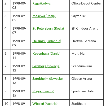
2
1998-09-
Ryga
(Łotwa)
Office Depot Center
03
3
1998-09-
Moskwa
(Rosja)
Olympiski
05
4
1998-09-
St. Petersburg
(Rosja)
SKK Indoor Arena
07
5
1998-09-
Helsinki
(Finlandia)
Hartwall Areena
09
6
1998-09-
Kopenhaga
(Dania)
Multi Hall
11
7
1998-09-
Geteborg
(Szwecja)
Scandinavium
12
8
1998-09-
Sztokholm
(Szwecja)
Globen Arena
13
9
1998-09-
Praga
(Czechy)
Sportovni Hala
15
10
1998-09-
Wiedeń
(Austria)
Stadthalle