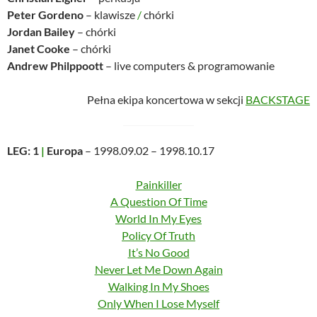
Peter Gordeno
– klawisze
/
chórki
Jordan Bailey
– chórki
Janet Cooke
– chórki
Andrew Philppoott
– live computers & programowanie
Pełna ekipa koncertowa w sekcji
BACKSTAGE
LEG: 1
|
Europa
– 1998.09.02 – 1998.10.17
Painkiller
A Question Of Time
World In My Eyes
Policy Of Truth
It’s No Good
Never Let Me Down Again
Walking In My Shoes
Only When I Lose Myself