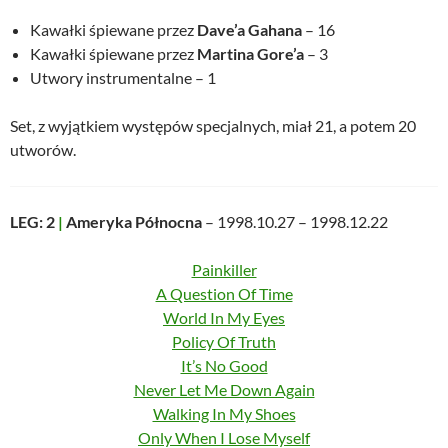
Kawałki śpiewane przez
Dave’a Gahana
– 16
Kawałki śpiewane przez
Martina Gore’a
– 3
Utwory instrumentalne – 1
Set, z wyjątkiem występów specjalnych, miał 21, a potem 20
utworów.
LEG: 2
|
Ameryka Północna
– 1998.10.27 – 1998.12.22
Painkiller
A Question Of Time
World In My Eyes
Policy Of Truth
It’s No Good
Never Let Me Down Again
Walking In My Shoes
Only When I Lose Myself