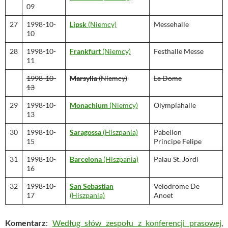
09
27
1998-10-
Lipsk
(Niemcy)
Messehalle
10
28
1998-10-
Frankfurt
(Niemcy)
Festhalle Messe
11
1998-10-
Marsylia
(Niemcy)
Le Dome
13
29
1998-10-
Monachium
(Niemcy)
Olympiahalle
13
30
1998-10-
Saragossa
(Hiszpania)
Pabellon
15
Principe Felipe
31
1998-10-
Barcelona
(Hiszpania)
Palau St. Jordi
16
32
1998-10-
San Sebastian
Velodrome De
17
(Hiszpania)
Anoet
Komentarz
:
Według słów zespołu z konferencji prasowej
,