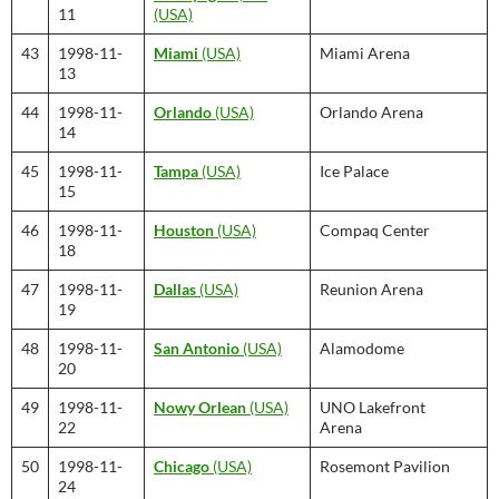
11
(USA)
43
1998-11-
Miami
(USA)
Miami Arena
13
44
1998-11-
Orlando
(USA)
Orlando Arena
14
45
1998-11-
Tampa
(USA)
Ice Palace
15
46
1998-11-
Houston
(USA)
Compaq Center
18
47
1998-11-
Dallas
(USA)
Reunion Arena
19
48
1998-11-
San Antonio
(USA)
Alamodome
20
49
1998-11-
Nowy Orlean
(USA)
UNO Lakefront
22
Arena
50
1998-11-
Chicago
(USA)
Rosemont Pavilion
24