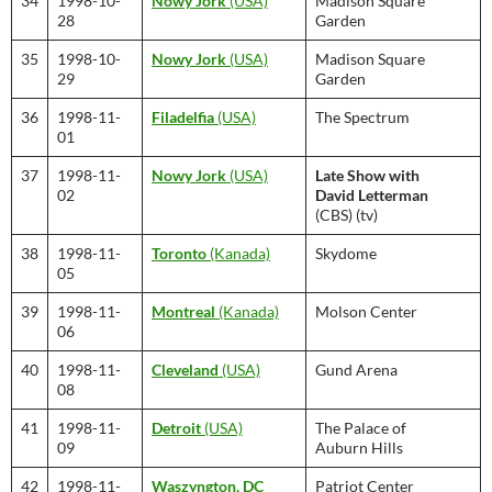
34
1998-10-
Nowy Jork
(USA)
Madison Square
28
Garden
35
1998-10-
Nowy Jork
(USA)
Madison Square
29
Garden
36
1998-11-
Filadelfia
(USA)
The Spectrum
01
37
1998-11-
Nowy Jork
(USA)
Late Show with
02
David Letterman
(CBS) (tv)
38
1998-11-
Toronto
(Kanada)
Skydome
05
39
1998-11-
Montreal
(Kanada)
Molson Center
06
40
1998-11-
Cleveland
(USA)
Gund Arena
08
41
1998-11-
Detroit
(USA)
The Palace of
09
Auburn Hills
42
1998-11-
Waszyngton, DC
Patriot Center