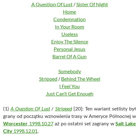
A Question Of Lust
/
Sister Of Night
Home
Condemnation
In Your Room
Useless
Enjoy The Silence
Personal Jesus
Barrel Of A Gun
Somebody
Stripped
/
Behind The Wheel
I Feel You
Just Can’t Get Enough
(1)
A Question Of Lust
/
Stripped
[20]: Ten wariant setlisty był
grany od początku wznowienia trasy w Ameryce Północnej w
Worcester
1998.10.27
aż po ostatni set zagrany w
Salt Lake
City
1998.12.01
.