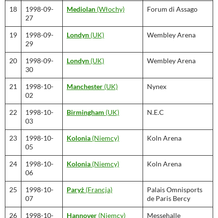
18
1998-09-
Mediolan
(Włochy)
Forum di Assago
27
19
1998-09-
Londyn
(UK)
Wembley Arena
29
20
1998-09-
Londyn
(UK)
Wembley Arena
30
21
1998-10-
Manchester
(UK)
Nynex
02
22
1998-10-
Birmingham
(UK)
N.E.C
03
23
1998-10-
Kolonia
(Niemcy)
Koln Arena
05
24
1998-10-
Kolonia
(Niemcy)
Koln Arena
06
25
1998-10-
Paryż
(Francja)
Palais Omnisports
07
de Paris Bercy
26
1998-10-
Hannover
(Niemcy)
Messehalle