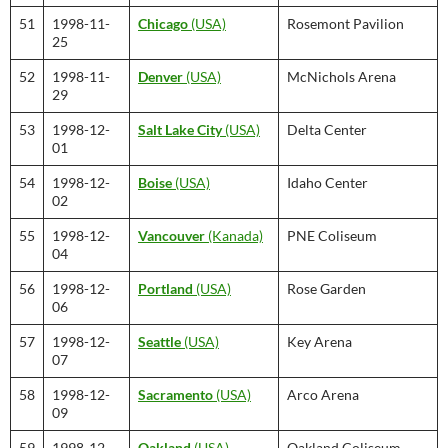
51
1998-11-
Chicago
(USA)
Rosemont Pavilion
25
52
1998-11-
Denver
(USA)
McNichols Arena
29
53
1998-12-
Salt Lake City
(USA)
Delta Center
01
54
1998-12-
Boise
(USA)
Idaho Center
02
55
1998-12-
Vancouver
(Kanada)
PNE Coliseum
04
56
1998-12-
Portland
(USA)
Rose Garden
06
57
1998-12-
Seattle
(USA)
Key Arena
07
58
1998-12-
Sacramento
(USA)
Arco Arena
09
59
1998-12-
Oakland
(USA)
Oakland Coliseum