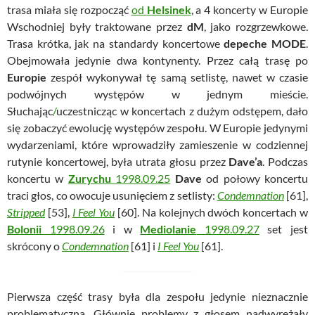
trasa miała się rozpocząć
od
Helsinek
, a 4 koncerty w Europie
Wschodniej były traktowane przez
dM
, jako rozgrzewkowe.
Trasa krótka, jak na standardy koncertowe
depeche MODE
.
Obejmowała jedynie dwa kontynenty. Przez całą trasę po
Europie
zespół wykonywał tę samą setlistę, nawet w czasie
podwójnych występów w jednym mieście.
Słuchając
/
uczestnicząc w koncertach z dużym odstępem, dało
się zobaczyć ewolucję występów zespołu. W Europie jedynymi
wydarzeniami, które wprowadziły zamieszenie w codziennej
rutynie koncertowej, była utrata głosu przez
Dave’a
. Podczas
koncertu w
Zurychu
1998.09.25
Dave
od połowy koncertu
traci głos, co owocuje usunięciem z setlisty:
Condemnation
[61],
Stripped
[53],
I Feel You
[60]. Na kolejnych dwóch koncertach w
Bolonii
1998.09.26
i w
Mediolanie
1998.09.27
set jest
skrócony o
Condemnation
[61] i
I Feel You
[61].
Pierwsza część trasy była dla zespołu jedynie nieznacznie
problematyczna. Głównie problemy z głosem nadwyrężały