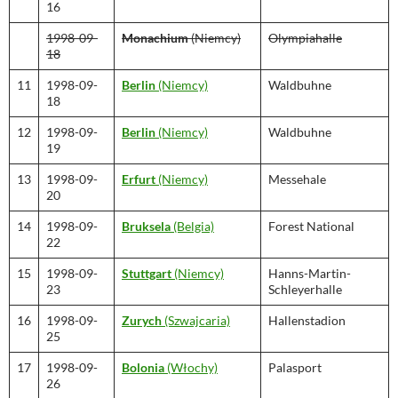
16
1998-09-
Monachium
(Niemcy)
Olympiahalle
18
11
1998-09-
Berlin
(Niemcy)
Waldbuhne
18
12
1998-09-
Berlin
(Niemcy)
Waldbuhne
19
13
1998-09-
Erfurt
(Niemcy)
Messehale
20
14
1998-09-
Bruksela
(Belgia)
Forest National
22
15
1998-09-
Stuttgart
(Niemcy)
Hanns-Martin-
23
Schleyerhalle
16
1998-09-
Zurych
(Szwajcaria)
Hallenstadion
25
17
1998-09-
Bolonia
(Włochy)
Palasport
26