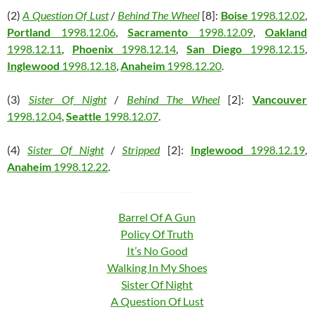
(2)
A Question Of Lust
/
Behind The Wheel
[8]:
Boise
1998.12.02
,
Portland
1998.12.06
,
Sacramento
1998.12.09
,
Oakland
1998.12.11
,
Phoenix
1998.12.14
,
San Diego
1998.12.15
,
Inglewood
1998.12.18
,
Anaheim
1998.12.20
.
(3)
Sister Of Night
/
Behind The Wheel
[2]:
Vancouver
1998.12.04
,
Seattle
1998.12.07
.
(4)
Sister Of Night
/
Stripped
[2]:
Inglewood
1998.12.19
,
Anaheim
1998.12.22
.
Barrel Of A Gun
Policy Of Truth
It’s No Good
Walking In My Shoes
Sister Of Night
A Question Of Lust