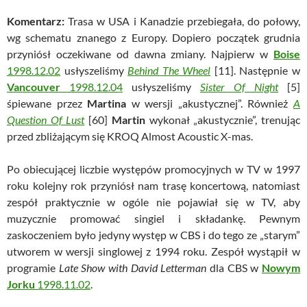
Komentarz:
Trasa w USA i Kanadzie przebiegała, do połowy,
wg schematu znanego z Europy. Dopiero początek grudnia
przyniósł oczekiwane od dawna zmiany. Najpierw w
Boise
1998.12.02
usłyszeliśmy
Behind The Wheel
[11]. Następnie w
Vancouver
1998.12.04
usłyszeliśmy
Sister Of Night
[5]
śpiewane przez
Martina
w wersji „akustycznej”. Również
A
Question Of Lust
[60]
Martin
wykonał „akustycznie”, trenując
przed zbliżającym się KROQ Almost Acoustic X-mas.
Po obiecującej liczbie występów promocyjnych w TV w 1997
roku kolejny rok przyniósł nam trasę koncertową, natomiast
zespół praktycznie w ogóle nie pojawiał się w TV, aby
muzycznie promować singiel i składankę. Pewnym
zaskoczeniem było jedyny występ w CBS i do tego ze „starym”
utworem w wersji singlowej z 1994 roku. Zespół wystąpił w
programie
Late Show with David Letterman
dla CBS w
Nowym
Jorku
1998.11.02
.