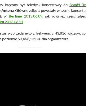
asy kręcony był teledysk koncertowy do
Should Be
z
Antona
. Główne zdjęcia powstały w czasie koncertu
E
w
Berlinie
2013.06.09
, jak również część zdjęć
sku
2013.06.11
.
tatus wyprzedanego z frekwencją 43,816 widzów, co
a poziomie $3,466,135.00 dla organizatora.