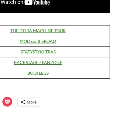
THE DELTA MACHINE TOUR
MODEontheROAD
STATYSTYKI TRAS
BACKSTAGE / FANZONE
BOOTLEGS
C
C
More
l
i
c
k
t
o
o
s
h
h