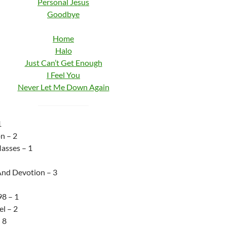
Personal Jesus
Goodbye
Home
Halo
Just Can’t Get Enough
I Feel You
Never Let Me Down Again
1
n – 2
asses – 1
And Devotion – 3
98 – 1
l – 2
 8