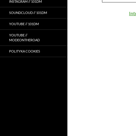
INSTAGRAM // 101DM
Int
SOUNDCLOUD // 101DM
YOUTUBE // 101DM
YOUTUBE //
MODEONTHEROAD
POLITYKA COOKIES