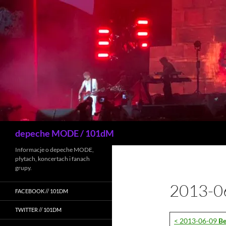
Przejdź
do
treści
Szukaj
depeche MODE / 101dM
Informacje o depeche MODE,
płytach, koncertach i fanach
grupy.
2013-0
FACEBOOK // 101DM
TWITTER // 101DM
< 2013-06-09
Be