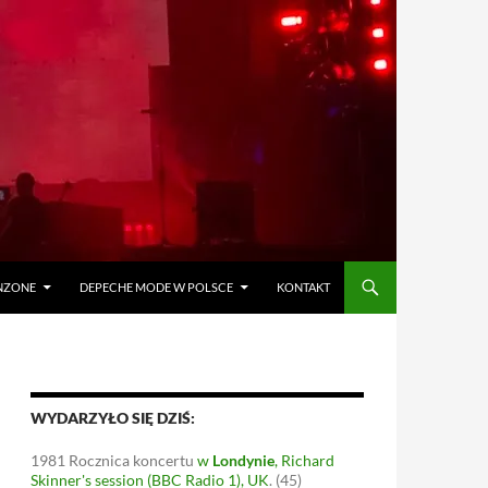
ANZONE
DEPECHE MODE W POLSCE
KONTAKT
WYDARZYŁO SIĘ DZIŚ:
1981
Rocznica koncertu
w
Londynie
, Richard
Skinner's session (BBC Radio 1), UK
.
(45)