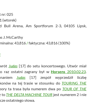
t
nr: 025
1 (wtorek)
d Bull Arena, Am Sportforum 2-3, 04105 Lipsk,
s J. McCarthy
ominalna: 43,816
/
faktyczna: 43,816 (100%)
2
wrót
Judas
[17] do setu koncertowego. Utwór miał
Po raz ostatni zagrany był w
Horsens
2010.02.23
.
onaniem
Judas
[17] zespół wyprzedził liczbę
konów na tej trasie w stosunku do
TOURING THE
 pory ta trasa była numerem dwa po
TOUR OF THE
z to
THE DELTA MACHINE TOUR
jest numerem 2 i nie
cze ostatniego słowa.