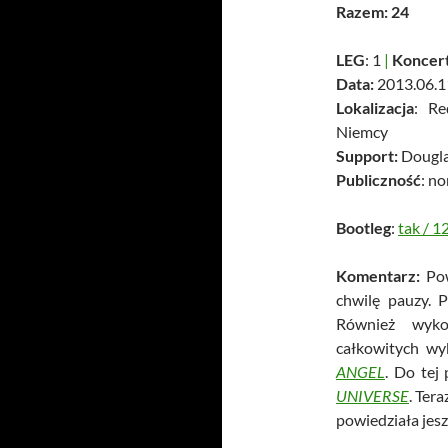
Razem: 24
LEG
: 1
|
Koncer
Data:
2013.06.1
Lokalizacja
: Re
Niemcy
Support:
Dougla
Publiczność
: n
Bootleg
:
tak
/
1
Komentarz:
Po
chwilę pauzy. 
Również wyk
całkowitych wy
ANGEL
. Do tej
UNIVERSE
. Tera
powiedziała jesz