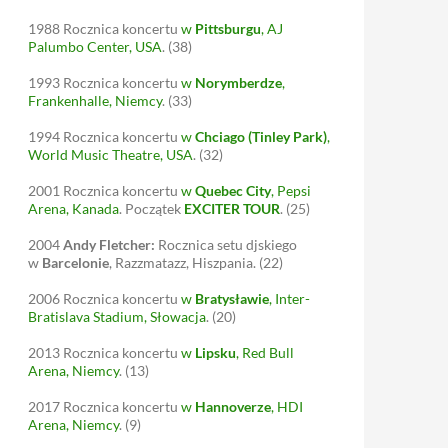
1988
Rocznica koncertu
w
Pittsburgu
, AJ
Palumbo Center, USA
.
(38)
1993
Rocznica koncertu
w
Norymberdze
,
Frankenhalle, Niemcy
.
(33)
1994
Rocznica koncertu
w
Chciago (Tinley Park)
,
World Music Theatre, USA
.
(32)
2001
Rocznica koncertu
w
Quebec City
, Pepsi
Arena, Kanada
. Początek
EXCITER TOUR
.
(25)
2004
Andy Fletcher:
Rocznica setu djskiego
w
Barcelonie
, Razzmatazz, Hiszpania.
(22)
2006
Rocznica koncertu
w
Bratysławie
, Inter-
Bratislava Stadium, Słowacja
.
(20)
2013
Rocznica koncertu
w
Lipsku
, Red Bull
Arena, Niemcy
.
(13)
2017
Rocznica koncertu
w
Hannoverze
, HDI
Arena, Niemcy
.
(9)