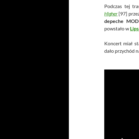
Podczas tej tr
Higher
[97] prze
depeche MOD
powstało w
Lip
Koncert miał s
dało przychód n