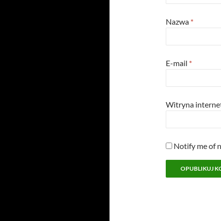
Nazwa
*
E-mail
*
Witryna intern
Notify me of 