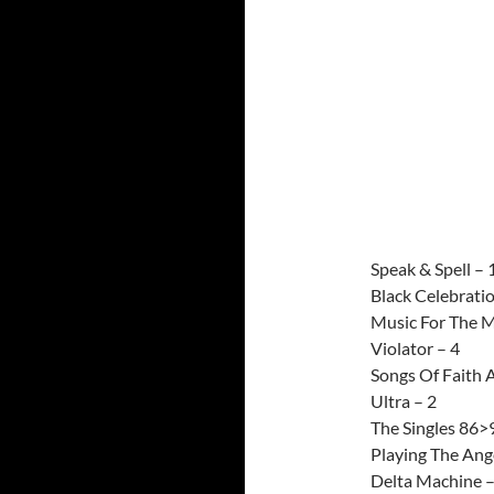
Speak & Spell – 
Black Celebratio
Music For The M
Violator – 4
Songs Of Faith 
Ultra – 2
The Singles 86>
Playing The Ange
Delta Machine –