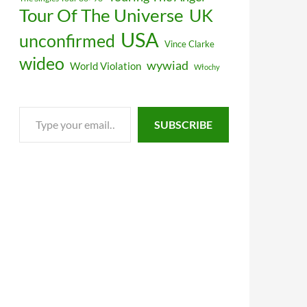
Tour Of The Universe
UK
USA
unconfirmed
Vince Clarke
wideo
wywiad
World Violation
Włochy
Type
SUBSCRIBE
your
email…