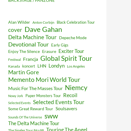
BACKSTAGE / FANZONE
Alan Wilder
Black Celebration Tour
Anton Corbijn
Dave Gahan
cover
Delta Machine Tour
Depeche Mode
Devotional Tour
Early Gigs
Exciter Tour
Enjoy The Silence
Erasure
Global Spirit Tour
Francja
Festiwal
Londyn
LHN
koncert
Kanada
Los Angeles
Martin Gore
Memento Mori World Tour
Niemcy
Music For The Masses Tour
Recoil
Paper Monsters Tour
Nowy Jork
Selected Events Tour
Selected Events
Soulsavers
Some Great Reward Tour
sww
Sounds Of The Universe
The Delta Machine Tour
Touring The Angel
The Singles Tour 86>98