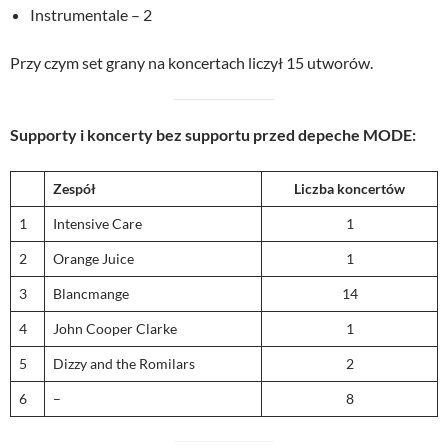
Instrumentale – 2
Przy czym set grany na koncertach liczył 15 utworów.
Supporty i koncerty bez supportu przed depeche MODE:
Zespół
Liczba koncertów
1
Intensive Care
1
2
Orange Juice
1
3
Blancmange
14
4
John Cooper Clarke
1
5
Dizzy and the Romilars
2
6
–
8