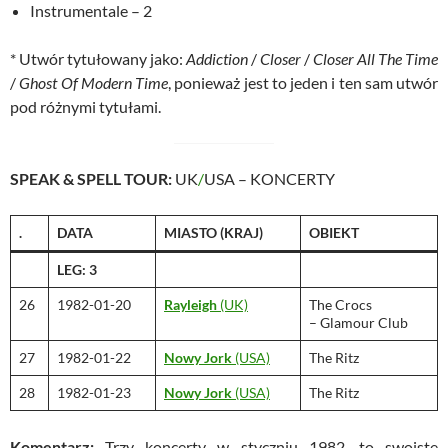
Instrumentale – 2
* Utwór tytułowany jako:
Addiction
/
Closer
/
Closer All The Time
/
Ghost Of Modern Time
, ponieważ jest to jeden i ten sam utwór
pod różnymi tytułami.
SPEAK & SPELL TOUR:
UK
/
USA – KONCERTY
.
DATA
MIASTO
(KRAJ)
OBIEKT
LEG: 3
26
1982-01-20
Rayleigh
(UK)
The Crocs
– Glamour Club
27
1982-01-22
Nowy Jork
(USA)
The Ritz
28
1982-01-23
Nowy Jork
(USA)
The Ritz
Komentarz:
Trzy koncerty w styczniu 1982, to swoiste