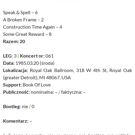
Speak & Spell – 6
A Broken Frame – 2
Construction Time Again – 4
Some Great Reward – 8
Razem: 20
LEG
: 3
|
Koncert nr:
061
Data:
1985.03.20 (środa)
Lokalizacja:
Royal Oak Ballroom, 318 W 4th St, Royal Oak
(greater Detroit), MI 48067, USA
Support:
Book Of Love
Publiczność
: nominalna: –
/
faktyczna: –
Bootleg
: nie
/
0
Komentarz:
–