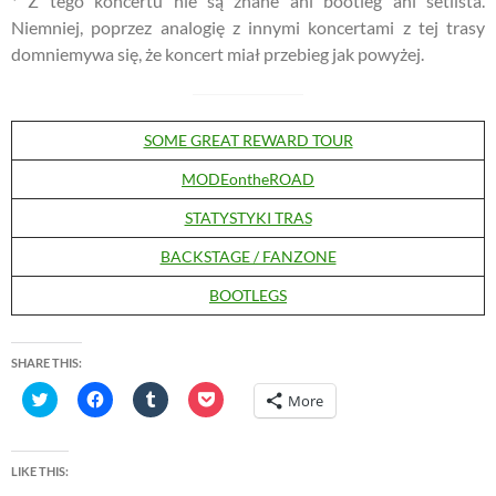
* Z tego koncertu nie są znane ani bootleg ani setlista.
Niemniej, poprzez analogię z innymi koncertami z tej trasy
domniemywa się, że koncert miał przebieg jak powyżej.
SOME GREAT REWARD TOUR
MODEontheROAD
STATYSTYKI TRAS
BACKSTAGE / FANZONE
BOOTLEGS
SHARE THIS:
C
C
C
C
More
l
l
l
l
i
i
i
i
c
c
c
c
k
k
k
k
t
t
t
t
LIKE THIS:
o
o
o
o