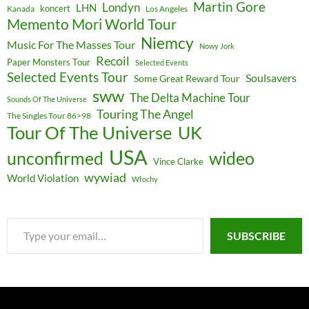
Martin Gore
Londyn
LHN
koncert
Kanada
Los Angeles
Memento Mori World Tour
Niemcy
Music For The Masses Tour
Nowy Jork
Recoil
Paper Monsters Tour
Selected Events
Selected Events Tour
Soulsavers
Some Great Reward Tour
sww
The Delta Machine Tour
Sounds Of The Universe
Touring The Angel
The Singles Tour 86>98
Tour Of The Universe
UK
USA
unconfirmed
wideo
Vince Clarke
wywiad
World Violation
Włochy
Type
SUBSCRIBE
your
email…