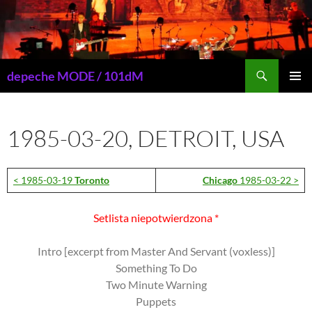
Przejdź
do
treści
Szukaj
depeche MODE / 101dM
MENU
GŁÓWN
1985-03-20, DETROIT, USA
< 1985-03-19
Toronto
Chicago
1985-03-22 >
Setlista niepotwierdzona *
Intro [excerpt from Master And Servant (voxless)]
Something To Do
Two Minute Warning
Puppets