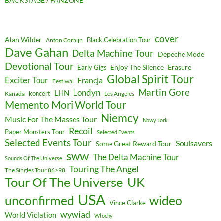
BACKSTAGE / FANZONE
cover
Alan Wilder
Black Celebration Tour
Anton Corbijn
Dave Gahan
Delta Machine Tour
Depeche Mode
Devotional Tour
Enjoy The Silence
Erasure
Early Gigs
Global Spirit Tour
Exciter Tour
Francja
Festiwal
Martin Gore
Londyn
LHN
koncert
Kanada
Los Angeles
Memento Mori World Tour
Niemcy
Music For The Masses Tour
Nowy Jork
Recoil
Paper Monsters Tour
Selected Events
Selected Events Tour
Soulsavers
Some Great Reward Tour
sww
The Delta Machine Tour
Sounds Of The Universe
Touring The Angel
The Singles Tour 86>98
Tour Of The Universe
UK
USA
unconfirmed
wideo
Vince Clarke
wywiad
World Violation
Włochy