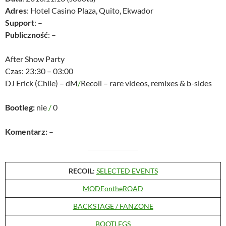
Adres
: Hotel Casino Plaza, Quito, Ekwador
Support
: –
Publiczność
: –
After Show Party
Czas: 23:30 – 03:00
DJ Erick (Chile) – dM
/
Recoil – rare videos, remixes & b-sides
Bootleg:
nie
/
0
Komentarz:
–
RECOIL
:
SELECTED EVENTS
MODEontheROAD
BACKSTAGE / FANZONE
BOOTLEGS