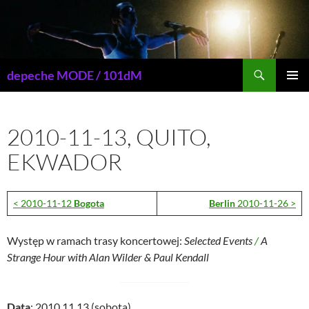
Przejdź
do
treści
Szukaj
depeche MODE / 101dM
MENU
GŁÓWN
2010-11-13, QUITO,
EKWADOR
< 2010-11-12
Bogota
Berlin
2010-11-26 >
Występ w ramach trasy koncertowej:
Selected Events
/
A
Strange Hour with Alan Wilder & Paul Kendall
Data
: 2010.11.13 (sobota)