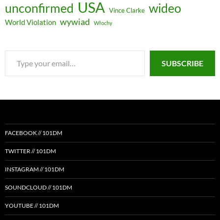
USA
unconfirmed
wideo
Vince Clarke
wywiad
World Violation
Włochy
Type
SUBSCRIBE
your
email…
FACEBOOK // 101DM
TWITTER // 101DM
INSTAGRAM // 101DM
SOUNDCLOUD // 101DM
YOUTUBE // 101DM