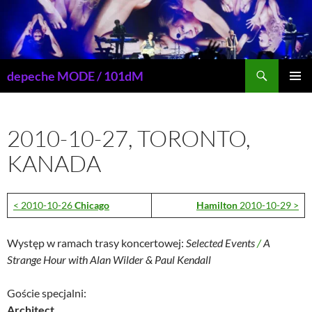
Przejdź
do
treści
Szukaj
depeche MODE / 101dM
MENU
GŁÓWN
2010-10-27, TORONTO,
KANADA
< 2010-10-26
Chicago
Hamilton
2010-10-29 >
Występ w ramach trasy koncertowej:
Selected Events
/
A
Strange Hour with Alan Wilder & Paul Kendall
Goście specjalni:
Architect