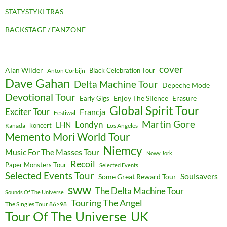
STATYSTYKI TRAS
BACKSTAGE / FANZONE
cover
Alan Wilder
Black Celebration Tour
Anton Corbijn
Dave Gahan
Delta Machine Tour
Depeche Mode
Devotional Tour
Enjoy The Silence
Erasure
Early Gigs
Global Spirit Tour
Exciter Tour
Francja
Festiwal
Martin Gore
Londyn
LHN
koncert
Kanada
Los Angeles
Memento Mori World Tour
Niemcy
Music For The Masses Tour
Nowy Jork
Recoil
Paper Monsters Tour
Selected Events
Selected Events Tour
Soulsavers
Some Great Reward Tour
sww
The Delta Machine Tour
Sounds Of The Universe
Touring The Angel
The Singles Tour 86>98
Tour Of The Universe
UK