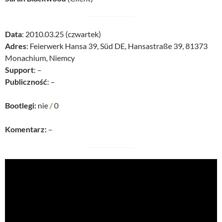
Data
: 2010.03.25 (czwartek)
Adres
: Feierwerk Hansa 39, Süd DE, Hansastraße 39, 81373
Monachium, Niemcy
Support
: –
Publiczność
: –
Bootlegi:
nie
/
0
Komentarz:
–