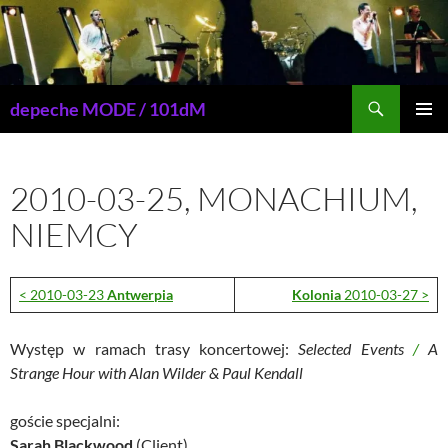
Przejdź
do
treści
Szukaj
depeche MODE / 101dM
MENU
GŁÓWN
2010-03-25, MONACHIUM,
NIEMCY
< 2010-03-23
Antwerpia
Kolonia
2010-03-27 >
Występ w ramach trasy koncertowej:
Selected Events
/
A
Strange Hour with Alan Wilder & Paul Kendall
goście specjalni:
Sarah Blackwood
(Client)