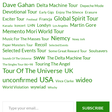
Dave Gahan
Delta Machine Tour
Depeche Mode
Devotional Tour
Enjoy The Silence
Erasure
Early Gigs
Global Spirit Tour
Exciter Tour
Francja
Festiwal
Martin Gore
Londyn
LHN
koncert
Kanada
Los Angeles
Memento Mori World Tour
Niemcy
Music For The Masses Tour
Nowy Jork
Recoil
Paper Monsters Tour
Selected Events
Selected Events Tour
Soulsavers
Some Great Reward Tour
sww
The Delta Machine Tour
Sounds Of The Universe
Touring The Angel
The Singles Tour 86>98
Tour Of The Universe
UK
USA
unconfirmed
wideo
Vince Clarke
wywiad
World Violation
Włochy
Type
SUBSCRIBE
your