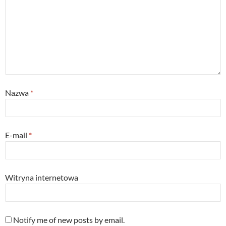
d
n
o
o
o
d
w
w
w
o
)
)
)
w
)
Nazwa
*
E-mail
*
Witryna internetowa
Notify me of new posts by email.