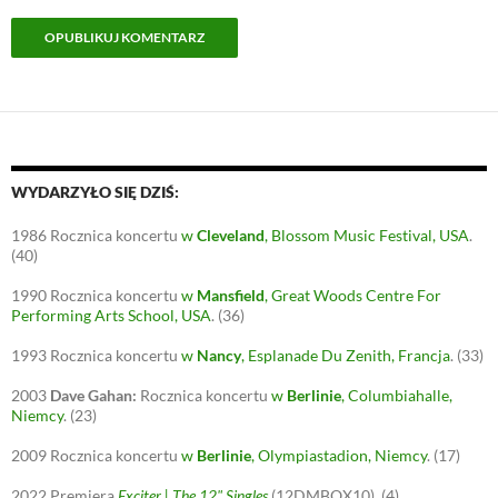
WYDARZYŁO SIĘ DZIŚ:
1986
Rocznica koncertu
w
Cleveland
, Blossom Music Festival, USA
.
(40)
1990
Rocznica koncertu
w
Mansfield
, Great Woods Centre For
Performing Arts School, USA
.
(36)
1993
Rocznica koncertu
w
Nancy
, Esplanade Du Zenith, Francja
.
(33)
2003
Dave Gahan:
Rocznica koncertu
w
Berlinie
, Columbiahalle,
Niemcy
.
(23)
2009
Rocznica koncertu
w
Berlinie
, Olympiastadion, Niemcy
.
(17)
2022
Premiera
Exciter | The 12" Singles
(12DMBOX10).
(4)