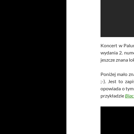
Koncert w Palu
wydania 2. num
jeszcze znana lok
Poniżej mało zna
;-). Jest to za
opowiada o tym 
przykładzie
Blac