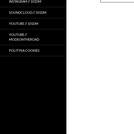
INSTAGRAM // 101DM
SOUNDCLOUD // 101DM
YOUTUBE // 101DM
YOUTUBE //
MODEONTHEROAD
POLITYKA COOKIES