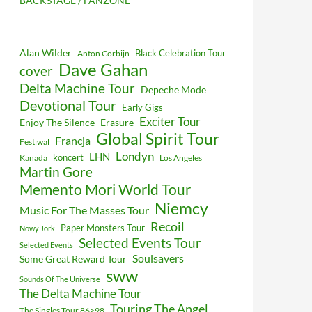
BACKSTAGE / FANZONE
Alan Wilder
Black Celebration Tour
Anton Corbijn
Dave Gahan
cover
Delta Machine Tour
Depeche Mode
Devotional Tour
Early Gigs
Exciter Tour
Enjoy The Silence
Erasure
Global Spirit Tour
Francja
Festiwal
Londyn
LHN
koncert
Kanada
Los Angeles
Martin Gore
Memento Mori World Tour
Niemcy
Music For The Masses Tour
Recoil
Paper Monsters Tour
Nowy Jork
Selected Events Tour
Selected Events
Soulsavers
Some Great Reward Tour
sww
Sounds Of The Universe
The Delta Machine Tour
Touring The Angel
The Singles Tour 86>98