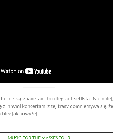
tu nie są znane ani bootleg ani setlista. Niemniej,
ę z innymi koncertami z tej trasy domniemywa się, że
ebieg jak powyżej.
MUSIC FOR THE MASSES TOUR