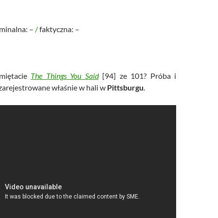
ominalna: –
/
faktyczna: –
iętacie
The Things You Said
[94] ze 101? Próba i
 zarejestrowane właśnie w hali w
Pittsburgu
.