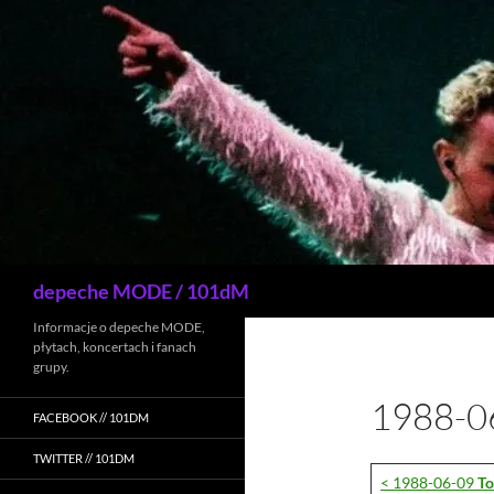
Przejdź
do
treści
Szukaj
depeche MODE / 101dM
Informacje o depeche MODE,
płytach, koncertach i fanach
grupy.
1988-0
FACEBOOK // 101DM
TWITTER // 101DM
< 1988-06-09
To