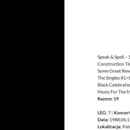
Speak & Spell – 
Construction Ti
Some Great Rew
The Singles 81>
Black Celebratio
Music For The M
Razem: 19
LEG
: 7
|
Koncer
Data:
1988.06.1
Lokalizacja:
Palu