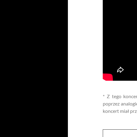
* Z tego koncer
poprzez analogi
koncert miał prz