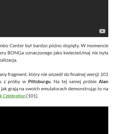
mbo Center był bardzo późno dopięty. W momencie
eru BONGa oznaczonego jako kwiecień/maj nie była
alizacja.
ny fragment, który nie wszedł do finalnej wersji
101
pis z próby w
Pittsburgu
. Na tej samej próbie
Alan
jak grają na swoich emulatorach demonstrując to na
k Celebration
[101].