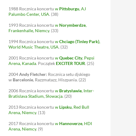
1988
Rocznica koncertu
w
Pittsburgu
, AJ
Palumbo Center, USA
.
(38)
1993
Rocznica koncertu
w
Norymberdze
,
Frankenhalle, Niemcy
.
(33)
1994
Rocznica koncertu
w
Chciago (Tinley Park)
,
World Music Theatre, USA
.
(32)
2001
Rocznica koncertu
w
Quebec City
, Pepsi
Arena, Kanada
. Początek
EXCITER TOUR
.
(25)
2004
Andy Fletcher:
Rocznica setu djskiego
w
Barcelonie
, Razzmatazz, Hiszpania.
(22)
2006
Rocznica koncertu
w
Bratysławie
, Inter-
Bratislava Stadium, Słowacja
.
(20)
2013
Rocznica koncertu
w
Lipsku
, Red Bull
Arena, Niemcy
.
(13)
2017
Rocznica koncertu
w
Hannoverze
, HDI
Arena, Niemcy
.
(9)