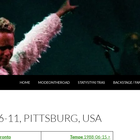
HOME
MODEONTHEROAD
STATYSTYKI TRAS
BACKSTAGE / F
6-11, PITTSBURG, USA
ronto
Tempe
1988-06-15 >