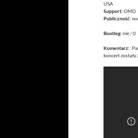
USA
Support:
OMD
Publiczność
: n
Bootleg
: nie
/
0
Komentarz:
Pam
koncert zostały