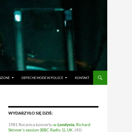
ANZONE
DEPECHE MODE W POLSCE
KONTAKT
WYDARZYŁO SIĘ DZIŚ:
1981
Rocznica koncertu
w
Londynie
, Richard
Skinner's session (BBC Radio 1), UK
.
(45)