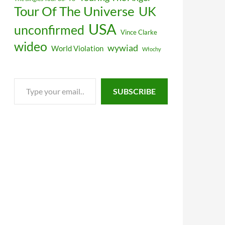
Tour Of The Universe
UK
USA
unconfirmed
Vince Clarke
wideo
wywiad
World Violation
Włochy
Type
SUBSCRIBE
your
email…