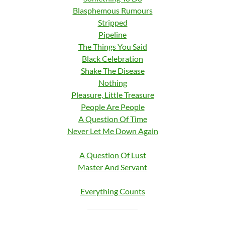
Blasphemous Rumours
Stripped
Pipeline
The Things You Said
Black Celebration
Shake The Disease
Nothing
Pleasure, Little Treasure
People Are People
A Question Of Time
Never Let Me Down Again
A Question Of Lust
Master And Servant
Everything Counts