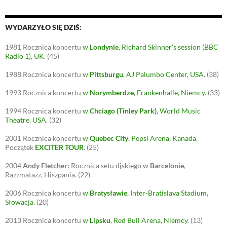
WYDARZYŁO SIĘ DZIŚ:
1981
Rocznica koncertu
w
Londynie
, Richard Skinner's session (BBC
Radio 1), UK
.
(45)
1988
Rocznica koncertu
w
Pittsburgu
, AJ Palumbo Center, USA
.
(38)
1993
Rocznica koncertu
w
Norymberdze
, Frankenhalle, Niemcy
.
(33)
1994
Rocznica koncertu
w
Chciago (Tinley Park)
, World Music
Theatre, USA
.
(32)
2001
Rocznica koncertu
w
Quebec City
, Pepsi Arena, Kanada
.
Początek
EXCITER TOUR
.
(25)
2004
Andy Fletcher:
Rocznica setu djskiego w
Barcelonie
,
Razzmatazz, Hiszpania.
(22)
2006
Rocznica koncertu
w
Bratysławie
, Inter-Bratislava Stadium,
Słowacja
.
(20)
2013
Rocznica koncertu
w
Lipsku
, Red Bull Arena, Niemcy
.
(13)