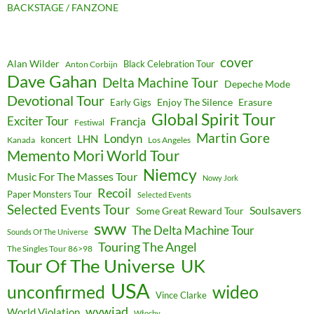
BACKSTAGE / FANZONE
cover
Alan Wilder
Black Celebration Tour
Anton Corbijn
Dave Gahan
Delta Machine Tour
Depeche Mode
Devotional Tour
Enjoy The Silence
Erasure
Early Gigs
Global Spirit Tour
Exciter Tour
Francja
Festiwal
Martin Gore
Londyn
LHN
koncert
Kanada
Los Angeles
Memento Mori World Tour
Niemcy
Music For The Masses Tour
Nowy Jork
Recoil
Paper Monsters Tour
Selected Events
Selected Events Tour
Soulsavers
Some Great Reward Tour
sww
The Delta Machine Tour
Sounds Of The Universe
Touring The Angel
The Singles Tour 86>98
Tour Of The Universe
UK
USA
unconfirmed
wideo
Vince Clarke
wywiad
World Violation
Włochy