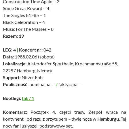
Construction Time Again – 2
Some Great Reward – 4
The Singles 81>85 – 1
Black Celebration – 4
Music For The Masses – 8
Razem: 19
LEG
: 4
|
Koncert nr:
042
Data:
1988.02.06 (sobota)
Lokalizacja:
Alsterdorfer Sporthalle, Krochmannstraße 55,
22297 Hamburg, Niemcy
Support:
Nitzer Ebb
Publiczność
: nominalna: –
/
faktyczna: –
Bootlegi:
tak
/
1
Komentarz:
Początek 4. części trasy. Zespół wraca na
kontynent i od razu z przytupem – dwie noce w
Hamburgu
. Tej
nocy fani usłyszeli podstawowy set.