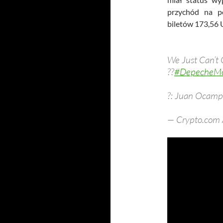
przychód na p
biletów 173,56 
We Just Can’t 
??
#DepecheM
?: Juan Ocam
— Crypto.com 