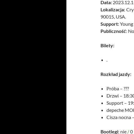
Data:
2023.12.15
Lokalizacja:
Cryp
90015, USA.
Support:
Young 
Publiczność
: N
Bilety:
.
Rozkład jazdy:
Próba – ???
Drzwi – 18:3
Support – 19
depeche MOD
Cisza nocna 
Bootlegi:
nie
/
0