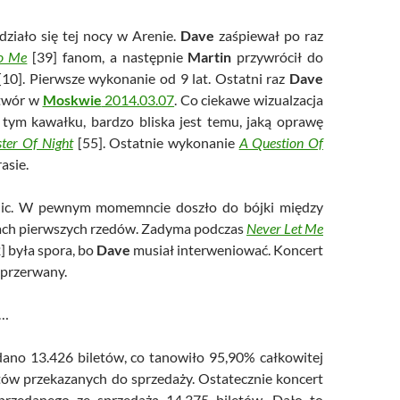
działo się tej nocy w Arenie.
Dave
zaśpiewał po raz
o Me
[39] fanom, a następnie
Martin
przywrócił do
10]. Pierwsze wykonanie od 9 lat. Ostatni raz
Dave
utwór w
Moskwie
2014.03.07
. Co ciekawe wizualzacja
tym kawałku, bardzo bliska jest temu, jaką oprawę
ster Of Night
[55]. Ostatnie wykonanie
A Question Of
rasie.
 nic. W pewnym momemncie doszło do bójki między
ach pierwszych rzedów. Zadyma podczas
Never Let Me
] była spora, bo
Dave
musiał interweniować. Koncert
 przerwany.
o…
ano 13.426 biletów, co tanowiło 95,90% całkowitej
etów przekazanych do sprzedaży. Ostatecznie koncert
przedanego ze sprzedażą 14.375 biletów. Dało to