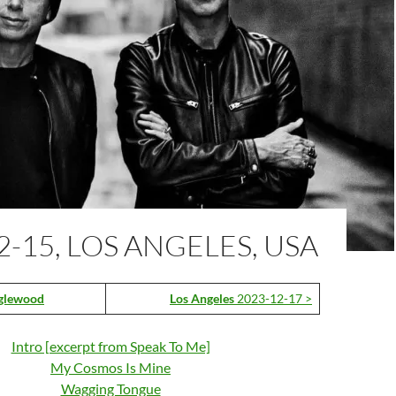
2-15, LOS ANGELES, USA
glewood
Los Angeles
2023-12-17 >
Intro [excerpt from Speak To Me]
My Cosmos Is Mine
Wagging Tongue