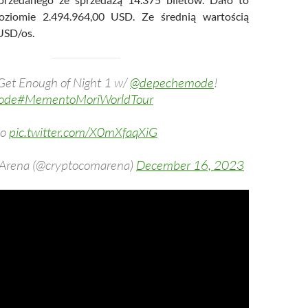
oziomie 2.494.964,00 USD. Ze średnią wartością
USD/os.
Get Enough of Night 1 w/
@depechemode
!
ode
#MementoMoriWorldTour
po
pic.twitter.com/X0mXfaqXiG
Arena (@cryptocomarena)
December 16, 2023