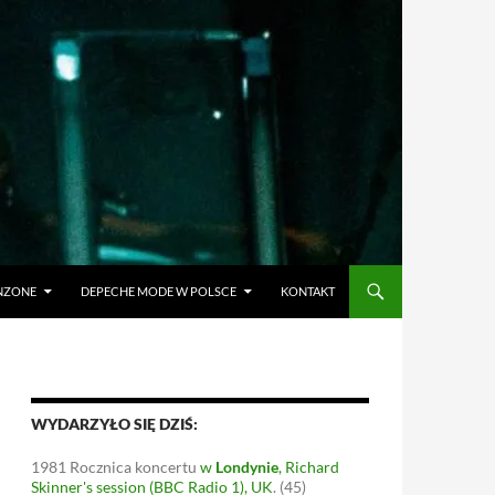
ANZONE
DEPECHE MODE W POLSCE
KONTAKT
WYDARZYŁO SIĘ DZIŚ:
1981
Rocznica koncertu
w
Londynie
, Richard
Skinner's session (BBC Radio 1), UK
.
(45)