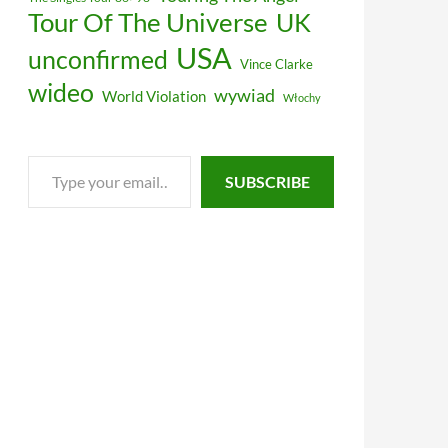
Tour Of The Universe
UK
USA
unconfirmed
Vince Clarke
wideo
wywiad
World Violation
Włochy
Type
SUBSCRIBE
your
email…