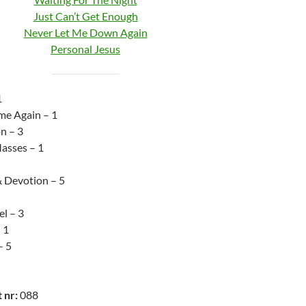
Just Can’t Get Enough
Never Let Me Down Again
Personal Jesus
1
me Again – 1
n – 3
asses – 1
& Devotion – 5
l – 3
 1
– 5
 nr:
088