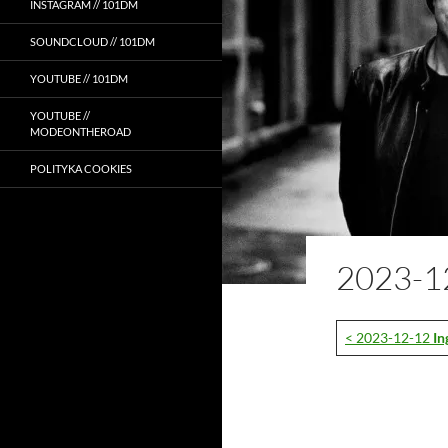
INSTAGRAM // 101DM
SOUNDCLOUD // 101DM
YOUTUBE // 101DM
YOUTUBE //
MODEONTHEROAD
POLITYKA COOKIES
2023-1
< 2023-12-12
In