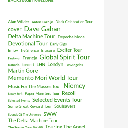
BACKSTAGE / FANZONE
Alan Wilder
Black Celebration Tour
Anton Corbijn
Dave Gahan
cover
Delta Machine Tour
Depeche Mode
Devotional Tour
Early Gigs
Exciter Tour
Enjoy The Silence
Erasure
Global Spirit Tour
Francja
Festiwal
Londyn
LHN
koncert
Kanada
Los Angeles
Martin Gore
Memento Mori World Tour
Niemcy
Music For The Masses Tour
Recoil
Paper Monsters Tour
Nowy Jork
Selected Events Tour
Selected Events
Soulsavers
Some Great Reward Tour
sww
Sounds Of The Universe
The Delta Machine Tour
Touring The Angel
The Singles Tour 86>98