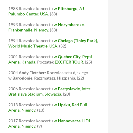
1988
Rocznica koncertu
w
Pittsburgu
, AJ
Palumbo Center, USA
.
(38)
1993
Rocznica koncertu
w
Norymberdze
,
Frankenhalle, Niemcy
.
(33)
1994
Rocznica koncertu
w
Chciago (Tinley Park)
,
World Music Theatre, USA
.
(32)
2001
Rocznica koncertu
w
Quebec City
, Pepsi
Arena, Kanada
. Początek
EXCITER TOUR
.
(25)
2004
Andy Fletcher:
Rocznica setu djskiego
w
Barcelonie
, Razzmatazz, Hiszpania.
(22)
2006
Rocznica koncertu
w
Bratysławie
, Inter-
Bratislava Stadium, Słowacja
.
(20)
2013
Rocznica koncertu
w
Lipsku
, Red Bull
Arena, Niemcy
.
(13)
2017
Rocznica koncertu
w
Hannoverze
, HDI
Arena, Niemcy
.
(9)