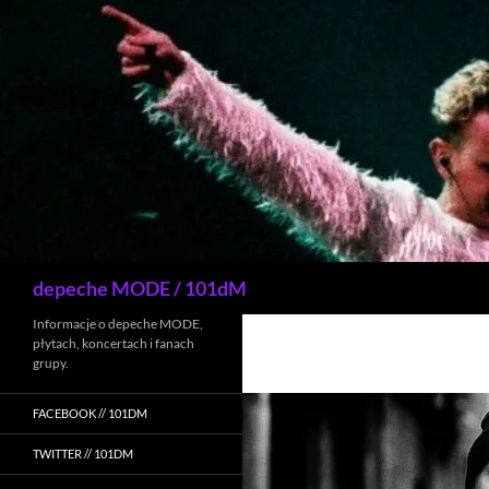
Przejdź
do
treści
Szukaj
depeche MODE / 101dM
Informacje o depeche MODE,
płytach, koncertach i fanach
grupy.
FACEBOOK // 101DM
TWITTER // 101DM