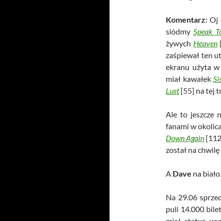
Komentarz:
Oj 
siódmy
Speak T
żywych
Heaven
[
zaśpiewał ten 
ekranu użyta w 
miał kawałek
Si
Lust
[55] na tej t
Ale to jeszcze
fanami w okolic
Down Again
[112
został na chwilę
A
Dave
na biał
Na 29.06 sprzed
puli 14.000 bil
miał status wy