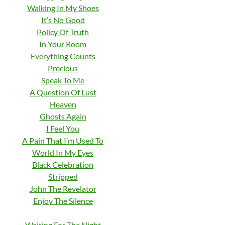
Walking In My Shoes
It’s No Good
Policy Of Truth
In Your Room
Everything Counts
Precious
Speak To Me
A Question Of Lust
Heaven
Ghosts Again
I Feel You
A Pain That I’m Used To
World In My Eyes
Black Celebration
Stripped
John The Revelator
Enjoy The Silence
Waiting For The Night