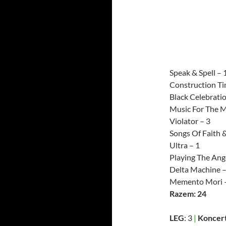
Speak & Spell – 
Construction Ti
Black Celebratio
Music For The M
Violator – 3
Songs Of Faith 
Ultra – 1
Playing The Ange
Delta Machine –
Memento Mori 
Razem: 24
LEG
: 3
|
Koncert