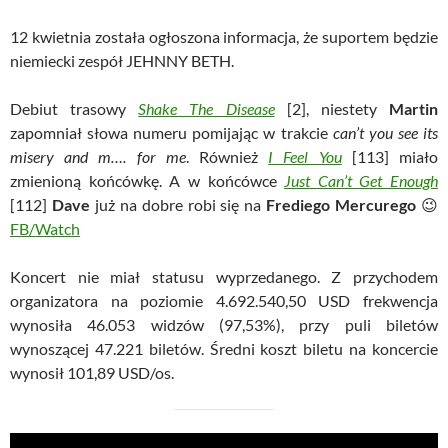
12 kwietnia została ogłoszona informacja, że suportem będzie
niemiecki zespół JEHNNY BETH.
Debiut trasowy
Shake The Disease
[2], niestety
Martin
zapomniał słowa numeru pomijając w trakcie
can’t you see its
misery and m…. for me
. Również
I Feel You
[113] miało
zmienioną końcówkę. A w końcówce
Just Can’t Get Enough
[112]
Dave
już na dobre robi się na
Frediego Mercurego
😉
FB/Watch
Koncert nie miał statusu wyprzedanego. Z przychodem
organizatora na poziomie 4.692.540,50 USD frekwencja
wynosiła 46.053 widzów (97,53%), przy puli biletów
wynoszącej 47.221 biletów. Średni koszt biletu na koncercie
wynosił 101,89 USD/os.