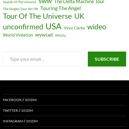
sww
The Delta Machine Tour
Sounds Of The Universe
Touring The Angel
The Singles Tour 86>98
Tour Of The Universe
UK
USA
unconfirmed
wideo
Vince Clarke
wywiad
World Violation
Włochy
Type
SUBSCRIBE
your
email…
FACEBOOK // 101DM
TWITTER // 101DM
INSTAGRAM // 101DM