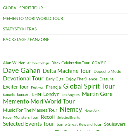
GLOBAL SPIRIT TOUR
MEMENTO MORI WORLD TOUR
STATYSTYKI TRAS
BACKSTAGE / FANZONE
cover
Alan Wilder
Black Celebration Tour
Anton Corbijn
Dave Gahan
Delta Machine Tour
Depeche Mode
Devotional Tour
Enjoy The Silence
Erasure
Early Gigs
Global Spirit Tour
Exciter Tour
Francja
Festiwal
Martin Gore
Londyn
LHN
koncert
Kanada
Los Angeles
Memento Mori World Tour
Niemcy
Music For The Masses Tour
Nowy Jork
Recoil
Paper Monsters Tour
Selected Events
Selected Events Tour
Soulsavers
Some Great Reward Tour