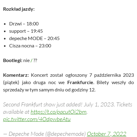
Rozkład jazdy:
Drzwi – 18:00
support – 19:45
depeche MODE – 20:45
Cisza nocna – 23:00
Bootlegi:
nie
/
??
Komentarz:
Koncert został ogłoszony 7 października 2023
(piątek) jako druga noc we
Frankfurcie
. Bilety weszły do
sprzedaży w tym samym dniu od godziny 12.
Second Frankfurt show just added! July 1, 2023. Tickets
available at
https://t.co/pacutOi2bm
.
pic.twitter.com/4OdpwbeAtu
— Depeche Mode (@depechemode)
October 7, 2022