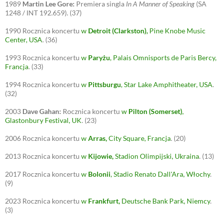
1989
Martin Lee Gore:
Premiera singla
In A Manner of Speaking
(SA
1248 / INT 192.659).
(37)
1990
Rocznica koncertu
w
Detroit (Clarkston),
Pine Knobe Music
Center, USA
.
(36)
1993
Rocznica koncertu
w
Paryżu
, Palais Omnisports de Paris Bercy,
Francja
.
(33)
1994
Rocznica koncertu
w
Pittsburgu
, Star Lake Amphitheater, USA
.
(32)
2003
Dave Gahan:
Rocznica koncertu
w
Pilton (Somerset)
,
Glastonbury Festival, UK
.
(23)
2006
Rocznica koncertu
w
Arras,
City Square, Francja
.
(20)
2013
Rocznica koncertu
w
Kijowie,
Stadion Olimpijski, Ukraina
.
(13)
2017
Rocznica koncertu
w
Bolonii
, Stadio Renato Dall'Ara, Włochy
.
(9)
2023
Rocznica koncertu
w
Frankfurt
,
Deutsche Bank Park, Niemcy
.
(3)