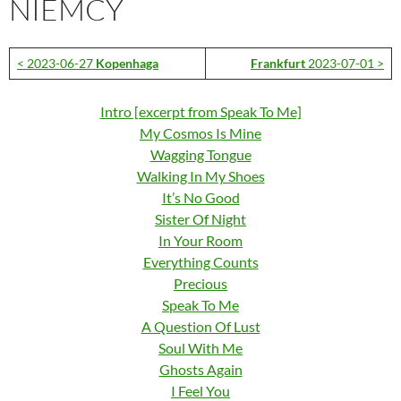
NIEMCY
< 2023-06-27
Kopenhaga
Frankfurt
2023-07-01 >
Intro [excerpt from Speak To Me]
My Cosmos Is Mine
Wagging Tongue
Walking In My Shoes
It’s No Good
Sister Of Night
In Your Room
Everything Counts
Precious
Speak To Me
A Question Of Lust
Soul With Me
Ghosts Again
I Feel You