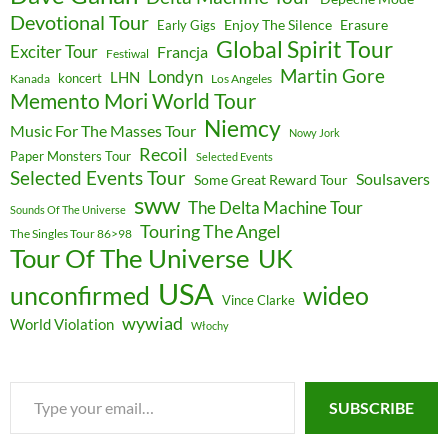
Devotional Tour
Enjoy The Silence
Erasure
Early Gigs
Global Spirit Tour
Exciter Tour
Francja
Festiwal
Martin Gore
Londyn
LHN
koncert
Kanada
Los Angeles
Memento Mori World Tour
Niemcy
Music For The Masses Tour
Nowy Jork
Recoil
Paper Monsters Tour
Selected Events
Selected Events Tour
Soulsavers
Some Great Reward Tour
sww
The Delta Machine Tour
Sounds Of The Universe
Touring The Angel
The Singles Tour 86>98
Tour Of The Universe
UK
USA
unconfirmed
wideo
Vince Clarke
wywiad
World Violation
Włochy
Type
SUBSCRIBE
your
email…