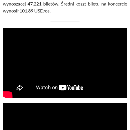
wynoszącej 47.221 biletów. Średni koszt biletu na koncercie
wynosił 101,89 USD/os.