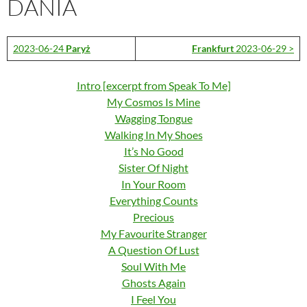
DANIA
2023-06-24
Paryż
Frankfurt
2023-06-29 >
Intro [excerpt from Speak To Me]
My Cosmos Is Mine
Wagging Tongue
Walking In My Shoes
It’s No Good
Sister Of Night
In Your Room
Everything Counts
Precious
My Favourite Stranger
A Question Of Lust
Soul With Me
Ghosts Again
I Feel You