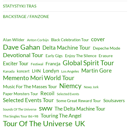
STATYSTYKI TRAS
BACKSTAGE / FANZONE
cover
Alan Wilder
Black Celebration Tour
Anton Corbijn
Dave Gahan
Delta Machine Tour
Depeche Mode
Devotional Tour
Enjoy The Silence
Erasure
Early Gigs
Global Spirit Tour
Exciter Tour
Francja
Festiwal
Martin Gore
Londyn
LHN
koncert
Kanada
Los Angeles
Memento Mori World Tour
Niemcy
Music For The Masses Tour
Nowy Jork
Recoil
Paper Monsters Tour
Selected Events
Selected Events Tour
Soulsavers
Some Great Reward Tour
sww
The Delta Machine Tour
Sounds Of The Universe
Touring The Angel
The Singles Tour 86>98
Tour Of The Universe
UK