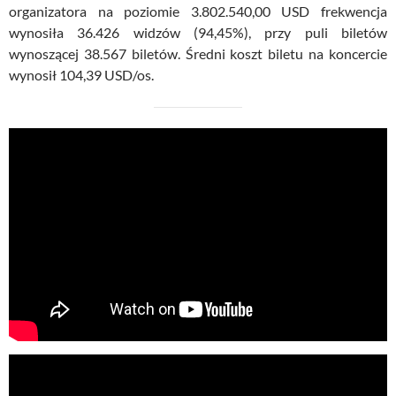
organizatora na poziomie 3.802.540,00 USD frekwencja
wynosiła 36.426 widzów (94,45%), przy puli biletów
wynoszącej 38.567 biletów. Średni koszt biletu na koncercie
wynosił 104,39 USD/os.