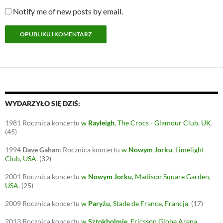
Notify me of new posts by email.
WYDARZYŁO SIĘ DZIŚ:
1981
Rocznica koncertu
w
Rayleigh
, The Crocs - Glamour Club, UK
.
(45)
1994
Dave Gahan:
Rocznica koncertu
w
Nowym Jorku
, Limelight
Club, USA
.
(32)
2001
Rocznica koncertu
w
Nowym Jorku
, Madison Square Garden,
USA
.
(25)
2009
Rocznica koncertu
w
Paryżu
, Stade de France, Francja
.
(17)
2013
Rocznica koncertu
w
Sztokholmie
, Ericsson Globe Arena,