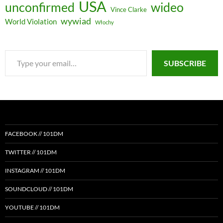
USA
unconfirmed
wideo
Vince Clarke
wywiad
World Violation
Włochy
Type
SUBSCRIBE
your
email…
FACEBOOK // 101DM
TWITTER // 101DM
INSTAGRAM // 101DM
SOUNDCLOUD // 101DM
YOUTUBE // 101DM