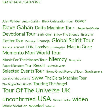
BACKSTAGE / FANZONE
cover
Alan Wilder
Black Celebration Tour
Anton Corbijn
Dave Gahan
Delta Machine Tour
Depeche Mode
Devotional Tour
Enjoy The Silence
Erasure
Early Gigs
Global Spirit Tour
Exciter Tour
Francja
Festiwal
Martin Gore
Londyn
LHN
koncert
Kanada
Los Angeles
Memento Mori World Tour
Niemcy
Music For The Masses Tour
Nowy Jork
Recoil
Paper Monsters Tour
Selected Events
Selected Events Tour
Soulsavers
Some Great Reward Tour
sww
The Delta Machine Tour
Sounds Of The Universe
Touring The Angel
The Singles Tour 86>98
Tour Of The Universe
UK
USA
unconfirmed
wideo
Vince Clarke
wywiad
World Violation
Włochy