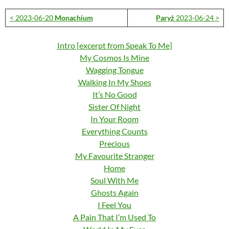
< 2023-06-20
Monachium
Paryż
2023-06-24 >
Intro [excerpt from Speak To Me]
My Cosmos Is Mine
Wagging Tongue
Walking In My Shoes
It’s No Good
Sister Of Night
In Your Room
Everything Counts
Precious
My Favourite Stranger
Home
Soul With Me
Ghosts Again
I Feel You
A Pain That I’m Used To