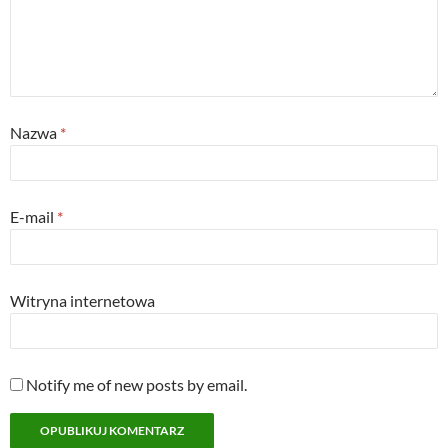
d
n
o
o
o
d
w
w
w
o
)
)
)
w
)
Nazwa
*
E-mail
*
Witryna internetowa
Notify me of new posts by email.