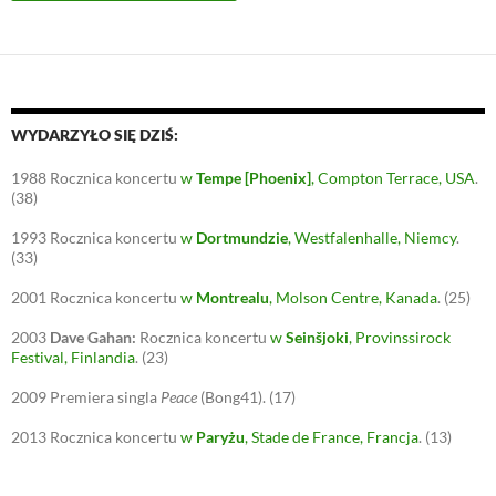
WYDARZYŁO SIĘ DZIŚ:
1988
Rocznica koncertu
w
Tempe [Phoenix]
, Compton Terrace, USA
.
(38)
1993
Rocznica koncertu
w
Dortmundzie
, Westfalenhalle, Niemcy
.
(33)
2001
Rocznica koncertu
w
Montrealu
, Molson Centre, Kanada
.
(25)
2003
Dave Gahan:
Rocznica koncertu
w
Seinšjoki
, Provinssirock
Festival, Finlandia
.
(23)
2009
Premiera singla
Peace
(Bong41).
(17)
2013
Rocznica koncertu
w
Paryżu
, Stade de France, Francja
.
(13)