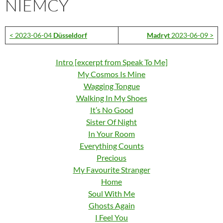
NIEMCY
< 2023-06-04
Düsseldorf
Madryt
2023-06-09 >
Intro [excerpt from Speak To Me]
My Cosmos Is Mine
Wagging Tongue
Walking In My Shoes
It’s No Good
Sister Of Night
In Your Room
Everything Counts
Precious
My Favourite Stranger
Home
Soul With Me
Ghosts Again
I Feel You