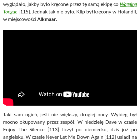
wyglądało, jakby było kręcone przez tę samą ekipę co
Wagging
Tongue
[115]. Jednak tak nie było. Klip był kręcony w Holandii,
w miejscowości
Alkmaar
.
Taki sam ogień, jeśli nie większy, drugiej nocy. Wybieg był
mocno okupowany przez zespół. W niedzielę Dave w czasie
Enjoy The Silence [113] liczył po niemiecku, dziś już po
angielsku. W czasie Never Let Me Down Again [112] usiadł na