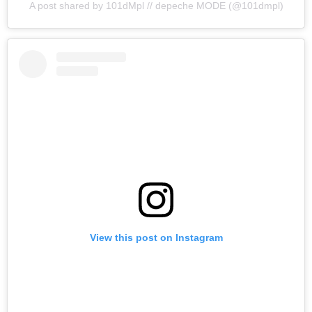
A post shared by 101dMpl // depeche MODE (@101dmpl)
View this post on Instagram