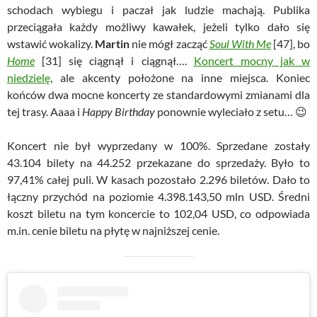
schodach wybiegu i paczał jak ludzie machają. Publika
przeciągała każdy możliwy kawałek, jeżeli tylko dało się
wstawić wokalizy.
Martin
nie mógł zacząć
Soul With Me
[47], bo
Home
[31] się ciągnął i ciągnął….
Koncert mocny jak w
niedzielę
, ale akcenty położone na inne miejsca. Koniec
końców dwa mocne koncerty ze standardowymi zmianami dla
tej trasy. Aaaa i
Happy Birthday
ponownie wyleciało z setu… 😉
Koncert nie był wyprzedany w 100%. Sprzedane zostały
43.104 bilety na 44.252 przekazane do sprzedaży. Było to
97,41% całej puli. W kasach pozostało 2.296 biletów. Dało to
łączny przychód na poziomie 4.398.143,50 mln USD. Średni
koszt biletu na tym koncercie to 102,04 USD, co odpowiada
m.in. cenie biletu na płytę w najniższej cenie.