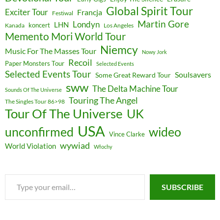
Global Spirit Tour
Exciter Tour
Francja
Festiwal
Martin Gore
Londyn
LHN
koncert
Kanada
Los Angeles
Memento Mori World Tour
Niemcy
Music For The Masses Tour
Nowy Jork
Recoil
Paper Monsters Tour
Selected Events
Selected Events Tour
Soulsavers
Some Great Reward Tour
sww
The Delta Machine Tour
Sounds Of The Universe
Touring The Angel
The Singles Tour 86>98
Tour Of The Universe
UK
USA
unconfirmed
wideo
Vince Clarke
wywiad
World Violation
Włochy
Type
SUBSCRIBE
your
email…