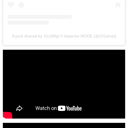
A post shared by 101dMpl // depeche MODE (@101dmpl)