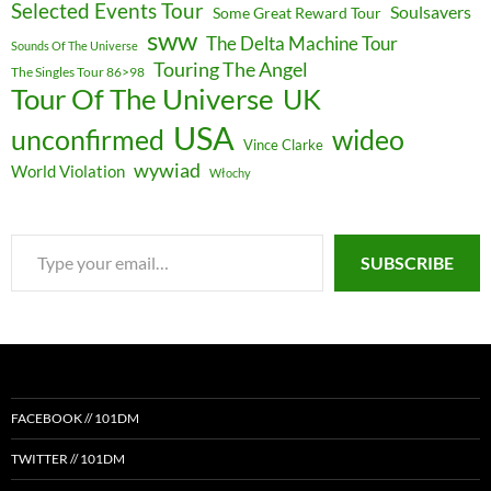
Selected Events Tour
Soulsavers
Some Great Reward Tour
sww
The Delta Machine Tour
Sounds Of The Universe
Touring The Angel
The Singles Tour 86>98
Tour Of The Universe
UK
USA
unconfirmed
wideo
Vince Clarke
wywiad
World Violation
Włochy
Type
SUBSCRIBE
your
email…
FACEBOOK // 101DM
TWITTER // 101DM