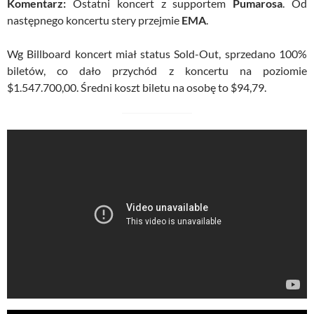
Komentarz:
Ostatni koncert z supportem
Pumarosa
. Od
następnego koncertu stery przejmie
EMA
.
Wg Billboard koncert miał status Sold-Out, sprzedano 100%
biletów, co dało przychód z koncertu na poziomie
$1.547.700,00. Średni koszt biletu na osobę to $94,79.