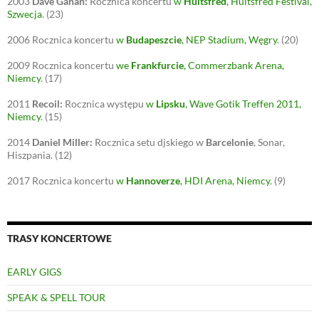
2003
Dave Gahan:
Rocznica koncertu
w
Hultsfred
, Hultsfred Festival,
Szwecja
.
(23)
2006
Rocznica koncertu
w
Budapeszcie
, NEP Stadium, Węgry
.
(20)
2009
Rocznica koncertu
we
Frankfurcie
, Commerzbank Arena,
Niemcy
.
(17)
2011
Recoil:
Rocznica występu
w
Lipsku
, Wave Gotik Treffen 2011,
Niemcy
.
(15)
2014
Daniel Miller:
Rocznica setu djskiego w
Barcelonie
, Sonar,
Hiszpania.
(12)
2017
Rocznica koncertu
w
Hannoverze
, HDI Arena, Niemcy
.
(9)
TRASY KONCERTOWE
EARLY GIGS
SPEAK & SPELL TOUR