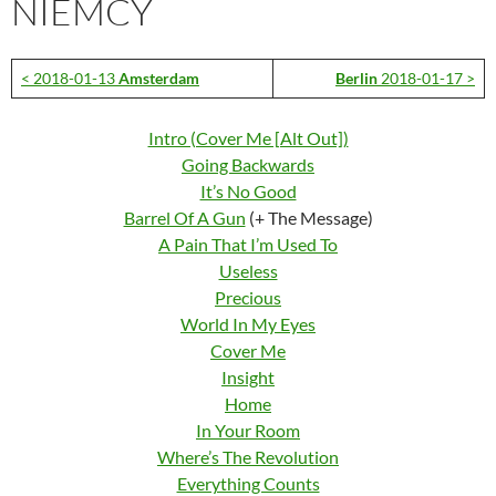
NIEMCY
< 2018-01-13
Amsterdam
Berlin
2018-01-17 >
Intro (Cover Me [Alt Out])
Going Backwards
It’s No Good
Barrel Of A Gun
(+ The Message)
A Pain That I’m Used To
Useless
Precious
World In My Eyes
Cover Me
Insight
Home
In Your Room
Where’s The Revolution
Everything Counts