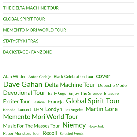
THE DELTA MACHINE TOUR
GLOBAL SPIRIT TOUR
MEMENTO MORI WORLD TOUR
STATYSTYKI TRAS
BACKSTAGE / FANZONE
cover
Alan Wilder
Black Celebration Tour
Anton Corbijn
Dave Gahan
Delta Machine Tour
Depeche Mode
Devotional Tour
Enjoy The Silence
Erasure
Early Gigs
Global Spirit Tour
Exciter Tour
Francja
Festiwal
Martin Gore
Londyn
LHN
koncert
Kanada
Los Angeles
Memento Mori World Tour
Niemcy
Music For The Masses Tour
Nowy Jork
Recoil
Paper Monsters Tour
Selected Events