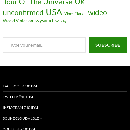
Tour Of The Universe
UK
USA
unconfirmed
wideo
Vince Clarke
wywiad
World Violation
Włochy
Type
SUBSCRIBE
your
email…
FACEBOOK // 101DM
TWITTER // 101DM
INSTAGRAM // 101DM
SOUNDCLOUD // 101DM
YOUTUBE // 101DM