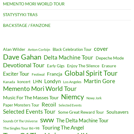
MEMENTO MORI WORLD TOUR
STATYSTYKI TRAS
BACKSTAGE / FANZONE
cover
Alan Wilder
Black Celebration Tour
Anton Corbijn
Dave Gahan
Delta Machine Tour
Depeche Mode
Devotional Tour
Enjoy The Silence
Erasure
Early Gigs
Global Spirit Tour
Exciter Tour
Francja
Festiwal
Martin Gore
Londyn
LHN
koncert
Kanada
Los Angeles
Memento Mori World Tour
Niemcy
Music For The Masses Tour
Nowy Jork
Recoil
Paper Monsters Tour
Selected Events
Selected Events Tour
Soulsavers
Some Great Reward Tour
sww
The Delta Machine Tour
Sounds Of The Universe
Touring The Angel
The Singles Tour 86>98