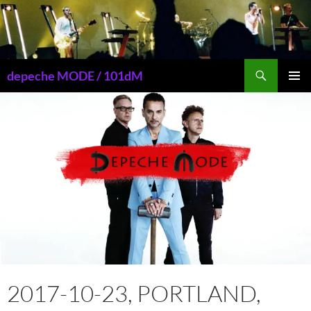
Przejdź
do
treści
Szukaj
depeche MODE / 101dM
MENU
GŁÓWN
2017-10-23, PORTLAND,