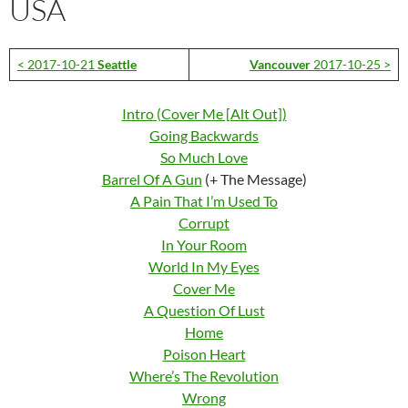
USA
< 2017-10-21
Seattle
Vancouver
2017-10-25 >
Intro (Cover Me [Alt Out])
Going Backwards
So Much Love
Barrel Of A Gun
(+ The Message)
A Pain That I’m Used To
Corrupt
In Your Room
World In My Eyes
Cover Me
A Question Of Lust
Home
Poison Heart
Where’s The Revolution
Wrong