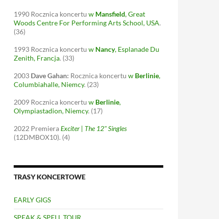
1990
Rocznica koncertu
w
Mansfield
, Great
Woods Centre For Performing Arts School, USA
.
(36)
1993
Rocznica koncertu
w
Nancy
, Esplanade Du
Zenith, Francja
.
(33)
2003
Dave Gahan:
Rocznica koncertu
w
Berlinie
,
Columbiahalle, Niemcy
.
(23)
2009
Rocznica koncertu
w
Berlinie
,
Olympiastadion, Niemcy
.
(17)
2022
Premiera
Exciter | The 12" Singles
(12DMBOX10).
(4)
TRASY KONCERTOWE
EARLY GIGS
SPEAK & SPELL TOUR