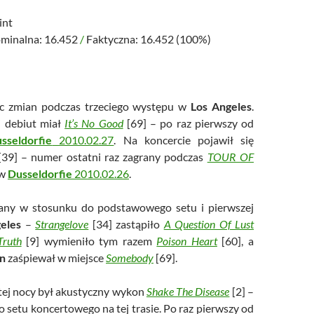
int
minalna: 16.452
/
Faktyczna: 16.452 (100%)
 zmian podczas trzeciego występu w
Los Angeles
.
 debiut miał
It’s No Good
[69] – po raz pierwszy od
sseldorfie
2010.02.27
. Na koncercie pojawił się
39] – numer ostatni raz zagrany podczas
TOUR OF
w
Dusseldorfie
2010.02.26
.
any w stosunku do podstawowego setu i pierwszej
eles
–
Strangelove
[34] zastąpiło
A Question Of Lust
Truth
[9] wymieniło tym razem
Poison Heart
[60], a
n
zaśpiewał w miejsce
Somebody
[69].
tej nocy był akustyczny wykon
Shake The Disease
[2] –
o setu koncertowego na tej trasie. Po raz pierwszy od