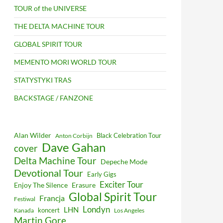
TOUR of the UNIVERSE
THE DELTA MACHINE TOUR
GLOBAL SPIRIT TOUR
MEMENTO MORI WORLD TOUR
STATYSTYKI TRAS
BACKSTAGE / FANZONE
Alan Wilder
Black Celebration Tour
Anton Corbijn
Dave Gahan
cover
Delta Machine Tour
Depeche Mode
Devotional Tour
Early Gigs
Exciter Tour
Enjoy The Silence
Erasure
Global Spirit Tour
Francja
Festiwal
Londyn
LHN
koncert
Kanada
Los Angeles
Martin Gore