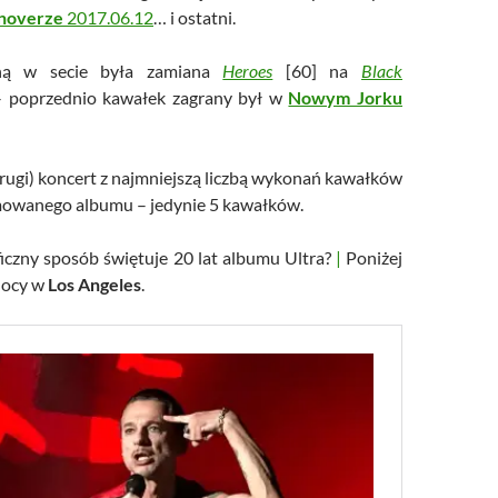
noverze
2017.06.12
… i ostatni.
aną w secie była zamiana
Heroes
[60] na
Black
– poprzednio kawałek zagrany był w
Nowym Jorku
drugi) koncert z najmniejszą liczbą wykonań kawałków
mowanego albumu – jedynie 5 kawałków.
iczny sposób świętuje 20 lat albumu Ultra?
|
Poniżej
 nocy w
Los Angeles
.