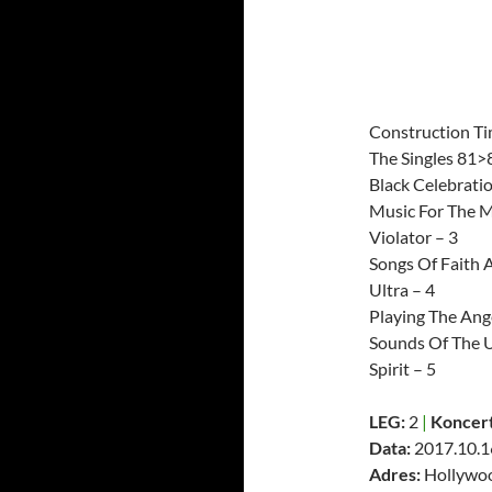
Construction Ti
The Singles 81>
Black Celebratio
Music For The M
Violator – 3
Songs Of Faith 
Ultra – 4
Playing The Ange
Sounds Of The U
Spirit – 5
LEG:
2
|
Koncert
Data:
2017.10.16
Adres:
Hollywoo