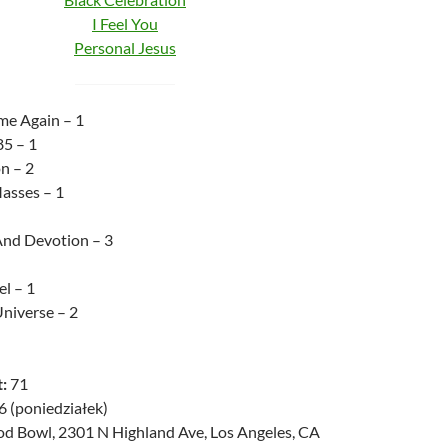
I Feel You
Personal Jesus
me Again – 1
85 – 1
n – 2
asses – 1
And Devotion – 3
l – 1
niverse – 2
:
71
 (poniedziałek)
d Bowl, 2301 N Highland Ave, Los Angeles, CA