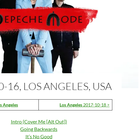
0-16, LOS ANGELES, USA
s Angeles
Los Angeles
2017-10-18 >
Intro (Cover Me [Alt Out])
Going Backwards
It’s No Good