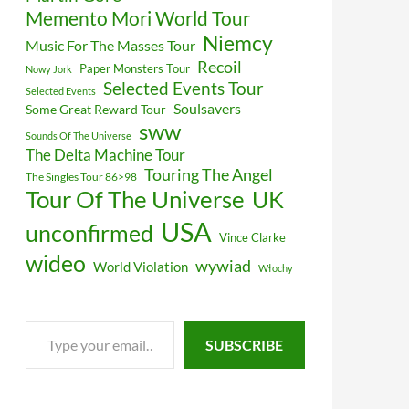
Memento Mori World Tour
Niemcy
Music For The Masses Tour
Recoil
Paper Monsters Tour
Nowy Jork
Selected Events Tour
Selected Events
Soulsavers
Some Great Reward Tour
sww
Sounds Of The Universe
The Delta Machine Tour
Touring The Angel
The Singles Tour 86>98
Tour Of The Universe
UK
USA
unconfirmed
Vince Clarke
wideo
wywiad
World Violation
Włochy
Type
SUBSCRIBE
your
email…