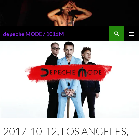
Przejdź
do
treści
Szukaj
depeche MODE / 101dM
MENU
GŁÓWN
2017-10-12, LOS ANGELES,