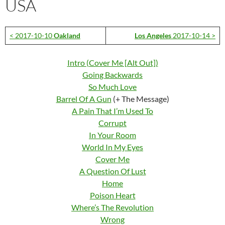
USA
< 2017-10-10
Oakland
Los Angeles
2017-10-14 >
Intro (Cover Me [Alt Out])
Going Backwards
So Much Love
Barrel Of A Gun
(+ The Message)
A Pain That I’m Used To
Corrupt
In Your Room
World In My Eyes
Cover Me
A Question Of Lust
Home
Poison Heart
Where’s The Revolution
Wrong