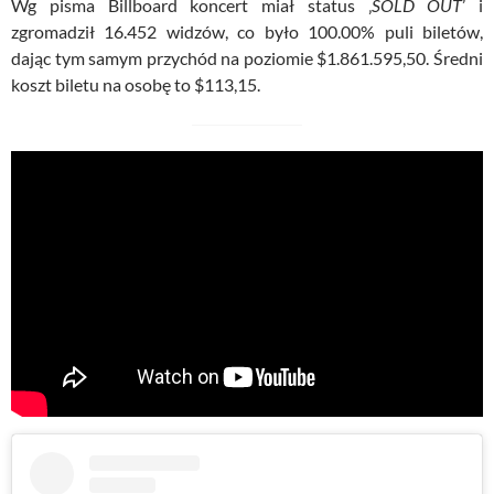
Wg pisma Billboard koncert miał status ‚
SOLD OUT
’ i
zgromadził 16.452 widzów, co było 100.00% puli biletów,
dając tym samym przychód na poziomie $1.861.595,50. Średni
koszt biletu na osobę to $113,15.