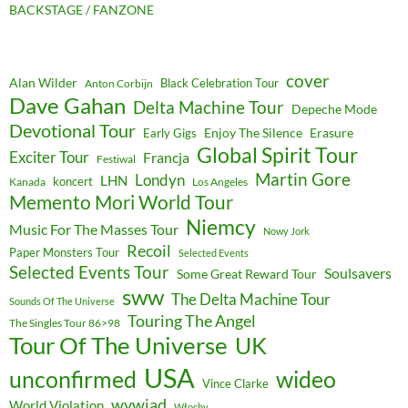
BACKSTAGE / FANZONE
cover
Alan Wilder
Black Celebration Tour
Anton Corbijn
Dave Gahan
Delta Machine Tour
Depeche Mode
Devotional Tour
Enjoy The Silence
Erasure
Early Gigs
Global Spirit Tour
Exciter Tour
Francja
Festiwal
Martin Gore
Londyn
LHN
koncert
Kanada
Los Angeles
Memento Mori World Tour
Niemcy
Music For The Masses Tour
Nowy Jork
Recoil
Paper Monsters Tour
Selected Events
Selected Events Tour
Soulsavers
Some Great Reward Tour
sww
The Delta Machine Tour
Sounds Of The Universe
Touring The Angel
The Singles Tour 86>98
Tour Of The Universe
UK
USA
unconfirmed
wideo
Vince Clarke
wywiad
World Violation
Włochy