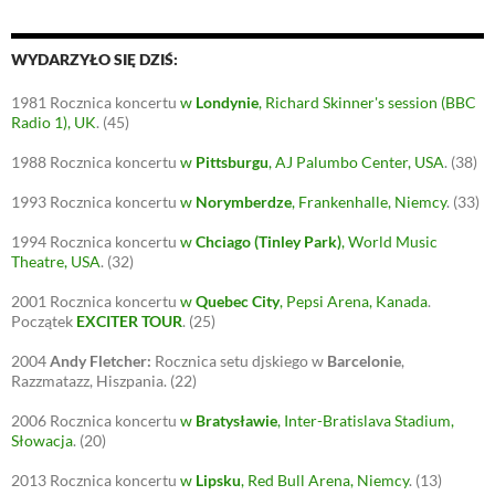
WYDARZYŁO SIĘ DZIŚ:
1981
Rocznica koncertu
w
Londynie
, Richard Skinner's session (BBC
Radio 1), UK
.
(45)
1988
Rocznica koncertu
w
Pittsburgu
, AJ Palumbo Center, USA
.
(38)
1993
Rocznica koncertu
w
Norymberdze
, Frankenhalle, Niemcy
.
(33)
1994
Rocznica koncertu
w
Chciago (Tinley Park)
, World Music
Theatre, USA
.
(32)
2001
Rocznica koncertu
w
Quebec City
, Pepsi Arena, Kanada
.
Początek
EXCITER TOUR
.
(25)
2004
Andy Fletcher:
Rocznica setu djskiego w
Barcelonie
,
Razzmatazz, Hiszpania.
(22)
2006
Rocznica koncertu
w
Bratysławie
, Inter-Bratislava Stadium,
Słowacja
.
(20)
2013
Rocznica koncertu
w
Lipsku
, Red Bull Arena, Niemcy
.
(13)