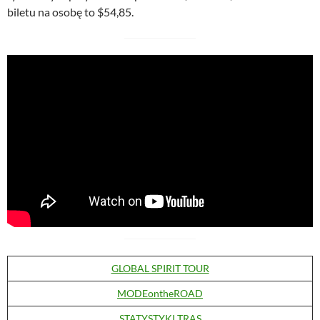
biletu na osobę to $54,85.
GLOBAL SPIRIT TOUR
MODEontheROAD
STATYSTYKI TRAS