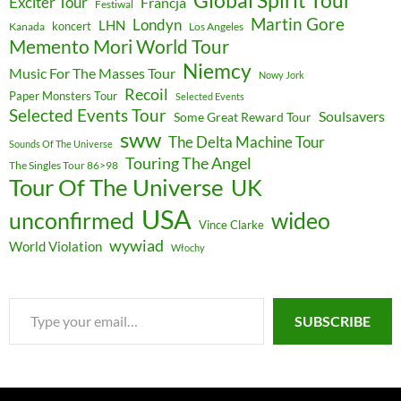
Global Spirit Tour
Exciter Tour
Francja
Festiwal
Martin Gore
Londyn
LHN
koncert
Kanada
Los Angeles
Memento Mori World Tour
Niemcy
Music For The Masses Tour
Nowy Jork
Recoil
Paper Monsters Tour
Selected Events
Selected Events Tour
Soulsavers
Some Great Reward Tour
sww
The Delta Machine Tour
Sounds Of The Universe
Touring The Angel
The Singles Tour 86>98
Tour Of The Universe
UK
USA
unconfirmed
wideo
Vince Clarke
wywiad
World Violation
Włochy
Type
SUBSCRIBE
your
email…