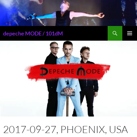
Przejdź
do
treści
Szukaj
depeche MODE / 101dM
MENU
GŁÓWN
2017-09-27, PHOENIX, USA