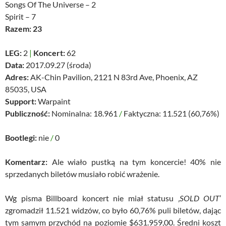
Songs Of The Universe – 2
Spirit – 7
Razem: 23
LEG:
2
|
Koncert:
62
Data:
2017.09.27 (środa)
Adres:
AK-Chin Pavilion, 2121 N 83rd Ave, Phoenix, AZ
85035, USA
Support:
Warpaint
Publiczność:
Nominalna: 18.961
/
Faktyczna: 11.521 (60,76%)
Bootlegi:
nie
/
0
Komentarz:
Ale wiało pustką na tym koncercie! 40% nie
sprzedanych biletów musiało robić wrażenie.
Wg pisma Billboard koncert nie miał statusu ‚
SOLD OUT
’
zgromadził 11.521 widzów, co było 60,76% puli biletów, dając
tym samym przychód na poziomie $631.959,00. Średni koszt