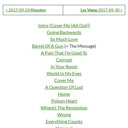
< 2017-09-24
Houston
Las Vegas
2017-09-30 >
Intro (Cover Me [Alt Out])
Going Backwards
So Much Love
Barrel Of A Gun
(+ The Message)
A Pain That I’m Used To
Corrupt
In Your Room
World In My Eyes
Cover Me
A Question Of Lust
Home
Poison Heart
Where’s The Revolution
Wrong
Everything Counts