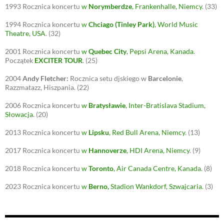
1993
Rocznica koncertu
w
Norymberdze
, Frankenhalle, Niemcy
.
(33)
1994
Rocznica koncertu
w
Chciago (Tinley Park)
, World Music
Theatre, USA
.
(32)
2001
Rocznica koncertu
w
Quebec City
, Pepsi Arena, Kanada
.
Początek
EXCITER TOUR
.
(25)
2004
Andy Fletcher:
Rocznica setu djskiego w
Barcelonie
,
Razzmatazz, Hiszpania.
(22)
2006
Rocznica koncertu
w
Bratysławie
, Inter-Bratislava Stadium,
Słowacja
.
(20)
2013
Rocznica koncertu
w
Lipsku
, Red Bull Arena, Niemcy
.
(13)
2017
Rocznica koncertu
w
Hannoverze
, HDI Arena, Niemcy
.
(9)
2018
Rocznica koncertu
w
Toronto
, Air Canada Centre, Kanada
.
(8)
2023
Rocznica koncertu
w
Berno
,
Stadion Wankdorf, Szwajcaria
.
(3)