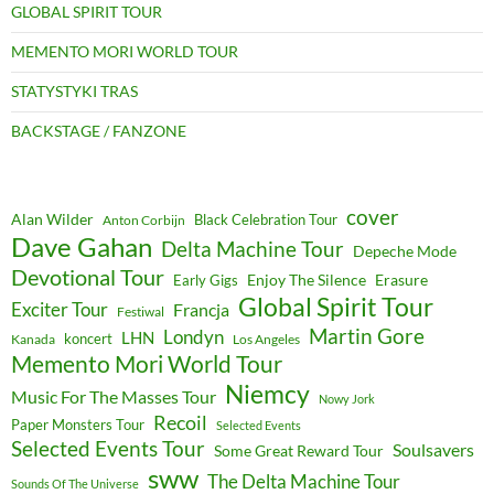
GLOBAL SPIRIT TOUR
MEMENTO MORI WORLD TOUR
STATYSTYKI TRAS
BACKSTAGE / FANZONE
cover
Alan Wilder
Black Celebration Tour
Anton Corbijn
Dave Gahan
Delta Machine Tour
Depeche Mode
Devotional Tour
Enjoy The Silence
Erasure
Early Gigs
Global Spirit Tour
Exciter Tour
Francja
Festiwal
Martin Gore
Londyn
LHN
koncert
Kanada
Los Angeles
Memento Mori World Tour
Niemcy
Music For The Masses Tour
Nowy Jork
Recoil
Paper Monsters Tour
Selected Events
Selected Events Tour
Soulsavers
Some Great Reward Tour
sww
The Delta Machine Tour
Sounds Of The Universe