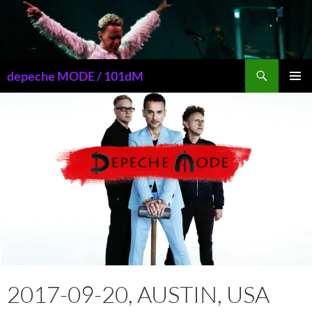
Przejdź
do
treści
Szukaj
depeche MODE / 101dM
MENU
GŁÓWN
2017-09-20, AUSTIN, USA