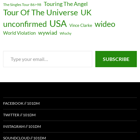
Touring The Angel
The Singles Tour 86>98
Tour Of The Universe
UK
USA
unconfirmed
wideo
Vince Clarke
wywiad
World Violation
Włochy
Type
SUBSCRIBE
your
email…
FACEBOOK // 101DM
TWITTER // 101DM
INSTAGRAM // 101DM
SOUNDCLOUD // 101DM