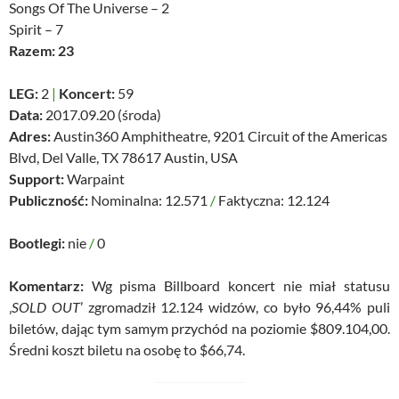
Songs Of The Universe – 2
Spirit – 7
Razem: 23
LEG:
2
|
Koncert:
59
Data:
2017.09.20 (środa)
Adres:
Austin360 Amphitheatre, 9201 Circuit of the Americas
Blvd, Del Valle, TX 78617 Austin, USA
Support:
Warpaint
Publiczność:
Nominalna: 12.571
/
Faktyczna: 12.124
Bootlegi:
nie
/
0
Komentarz:
Wg pisma Billboard koncert nie miał statusu
‚
SOLD OUT
’ zgromadził 12.124 widzów, co było 96,44% puli
biletów, dając tym samym przychód na poziomie $809.104,00.
Średni koszt biletu na osobę to $66,74.