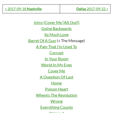
< 2017-09-18
Nashville
Dallas
2017-09-22 >
Intro (Cover Me [Alt Out])
Going Backwards
So Much Love
Barrel Of A Gun
(+ The Message)
A Pain That I’m Used To
Corrupt
In Your Room
World In My Eyes
Cover Me
A Question Of Lust
Home
Poison Heart
Where’s The Revolution
Wrong
Everything Counts