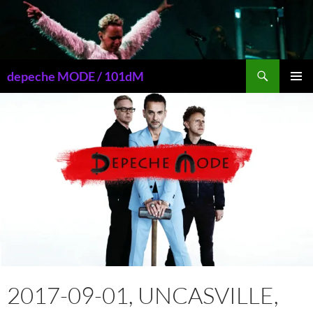
Przejdź
do
treści
Szukaj
depeche MODE / 101dM
MENU
GŁÓWN
2017-09-01, UNCASVILLE,