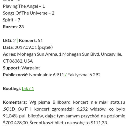
Playing The Angel – 1
Songs Of The Universe – 2
Spirit – 7
Razem: 23
LEG:
2
|
Koncert:
51
Data:
2017.09.01 (piątek)
Adres:
Mohegan Sun Arena, 1 Mohegan Sun Blvd, Uncasville,
CT 06382, USA
Support:
Warpaint
Publiczność:
Nominalna: 6.911
/
Faktyczna: 6.292
Bootlegi:
tak
/
1
Komentarz:
Wg pisma Billboard koncert nie miał statusu
‚
SOLD OUT
’ i koncert zgromadził 6.292 widzów, co było
91,04% puli biletów, dając tym samym przychód na poziomie
$700.478,00. Średni koszt biletu na osobę to $111,33.