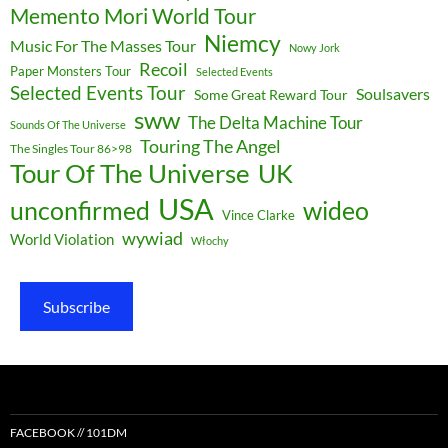
Memento Mori World Tour
Niemcy
Music For The Masses Tour
Nowy Jork
Recoil
Paper Monsters Tour
Selected Events
Selected Events Tour
Soulsavers
Some Great Reward Tour
sww
The Delta Machine Tour
Sounds Of The Universe
Touring The Angel
The Singles Tour 86>98
Tour Of The Universe
UK
USA
unconfirmed
wideo
Vince Clarke
wywiad
World Violation
Włochy
Subscribe
FACEBOOK // 101DM