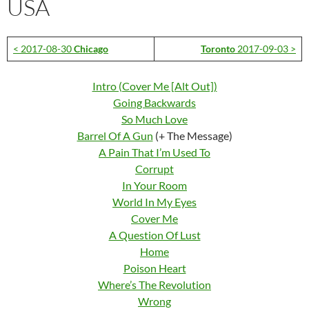
USA
< 2017-08-30
Chicago
Toronto
2017-09-03 >
Intro (Cover Me [Alt Out])
Going Backwards
So Much Love
Barrel Of A Gun
(+ The Message)
A Pain That I’m Used To
Corrupt
In Your Room
World In My Eyes
Cover Me
A Question Of Lust
Home
Poison Heart
Where’s The Revolution
Wrong