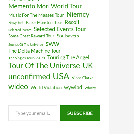
Memento Mori World Tour
Niemcy
Music For The Masses Tour
Recoil
Paper Monsters Tour
Nowy Jork
Selected Events Tour
Selected Events
Soulsavers
Some Great Reward Tour
sww
Sounds Of The Universe
The Delta Machine Tour
Touring The Angel
The Singles Tour 86>98
Tour Of The Universe
UK
USA
unconfirmed
Vince Clarke
wideo
wywiad
World Violation
Włochy
Type
SUBSCRIBE
your
email…