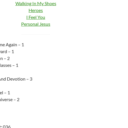
Walking In My Shoes
Heroes
I Feel You
Personal Jesus
me Again – 1
ard – 1
n – 2
asses – 1
And Devotion – 3
l – 1
iverse – 2
:
036