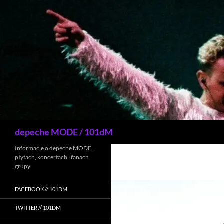
Przejdź
do
treści
Szukaj
depeche MODE / 101dM
Informacje o depeche MODE,
płytach, koncertach i fanach
grupy.
FACEBOOK // 101DM
TWITTER // 101DM