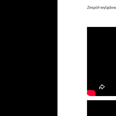
Zespół wylądow