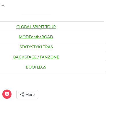
nia
GLOBAL SPIRIT TOUR
MODEontheROAD
STATYSTYKI TRAS
BACKSTAGE / FANZONE
BOOTLEGS
C
C
More
l
i
c
k
t
o
o
s
h
h
a