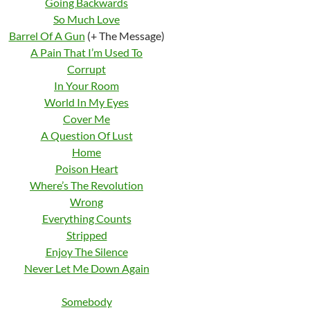
Going Backwards
So Much Love
Barrel Of A Gun
(+ The Message)
A Pain That I’m Used To
Corrupt
In Your Room
World In My Eyes
Cover Me
A Question Of Lust
Home
Poison Heart
Where’s The Revolution
Wrong
Everything Counts
Stripped
Enjoy The Silence
Never Let Me Down Again
Somebody