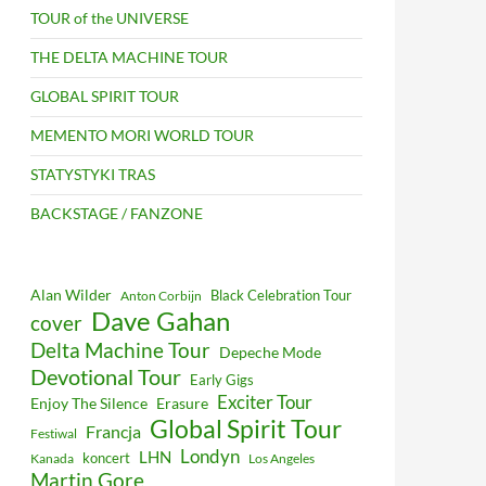
TOUR of the UNIVERSE
THE DELTA MACHINE TOUR
GLOBAL SPIRIT TOUR
MEMENTO MORI WORLD TOUR
STATYSTYKI TRAS
BACKSTAGE / FANZONE
Alan Wilder
Black Celebration Tour
Anton Corbijn
Dave Gahan
cover
Delta Machine Tour
Depeche Mode
Devotional Tour
Early Gigs
Exciter Tour
Enjoy The Silence
Erasure
Global Spirit Tour
Francja
Festiwal
Londyn
LHN
koncert
Kanada
Los Angeles
Martin Gore