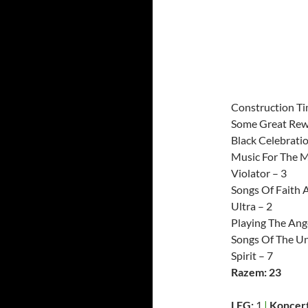
Construction Ti
Some Great Rew
Black Celebratio
Music For The M
Violator – 3
Songs Of Faith 
Ultra – 2
Playing The Ange
Songs Of The Un
Spirit – 7
Razem: 23
LEG:
1
|
Koncert