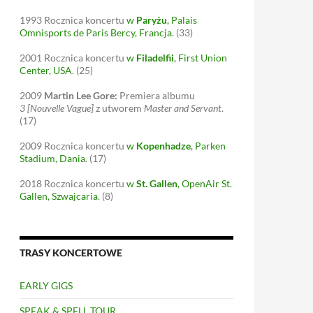
1993
Rocznica koncertu
w
Paryżu
, Palais
Omnisports de Paris Bercy, Francja
.
(33)
2001
Rocznica koncertu
w
Filadelfii
, First Union
Center, USA
.
(25)
2009
Martin Lee Gore:
Premiera albumu
3 [Nouvelle Vague]
z utworem
Master and Servant
.
(17)
2009
Rocznica koncertu
w
Kopenhadze
, Parken
Stadium, Dania
.
(17)
2018
Rocznica koncertu
w
St. Gallen
, OpenAir St.
Gallen, Szwajcaria
.
(8)
TRASY KONCERTOWE
EARLY GIGS
SPEAK & SPELL TOUR