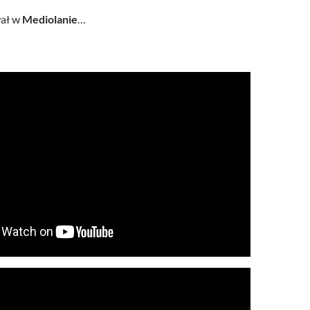
ał w
Mediolanie
…