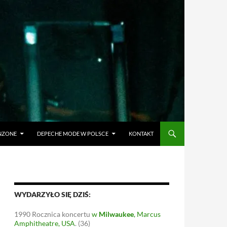
ANZONE
DEPECHE MODE W POLSCE
KONTAKT
WYDARZYŁO SIĘ DZIŚ:
1990
Rocznica koncertu
w
Milwaukee
, Marcus
Amphitheatre, USA
.
(36)