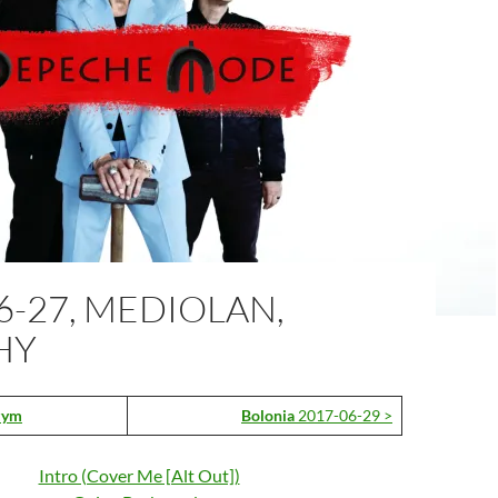
6-27, MEDIOLAN,
HY
zym
Bolonia
2017-06-29 >
Intro (Cover Me [Alt Out])