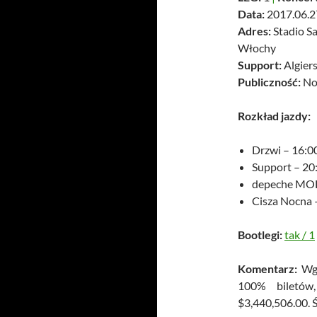
Data:
2017.06.2
Adres:
Stadio Sa
Włochy
Support:
Algier
Publiczność:
No
Rozkład jazdy:
Drzwi – 16:0
Support – 20
depeche MOD
Cisza Nocna 
Bootlegi:
tak
/
1
Komentarz:
Wg 
100% biletów
$3,440,506.00. Ś