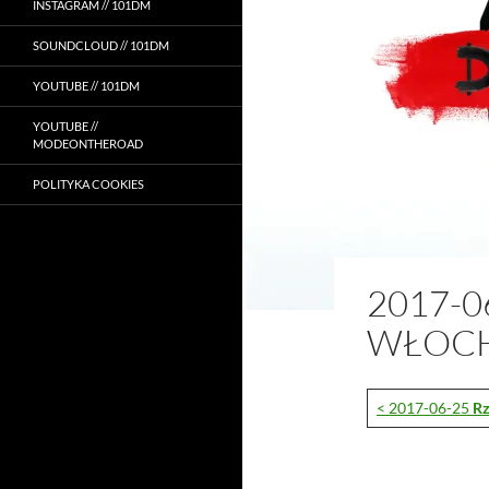
INSTAGRAM // 101DM
SOUNDCLOUD // 101DM
YOUTUBE // 101DM
YOUTUBE //
MODEONTHEROAD
POLITYKA COOKIES
2017-0
WŁOC
< 2017-06-25
R