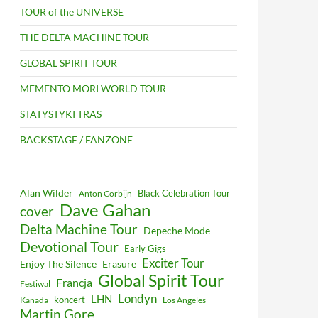
TOUR of the UNIVERSE
THE DELTA MACHINE TOUR
GLOBAL SPIRIT TOUR
MEMENTO MORI WORLD TOUR
STATYSTYKI TRAS
BACKSTAGE / FANZONE
Alan Wilder
Black Celebration Tour
Anton Corbijn
Dave Gahan
cover
Delta Machine Tour
Depeche Mode
Devotional Tour
Early Gigs
Exciter Tour
Enjoy The Silence
Erasure
Global Spirit Tour
Francja
Festiwal
Londyn
LHN
koncert
Kanada
Los Angeles
Martin Gore