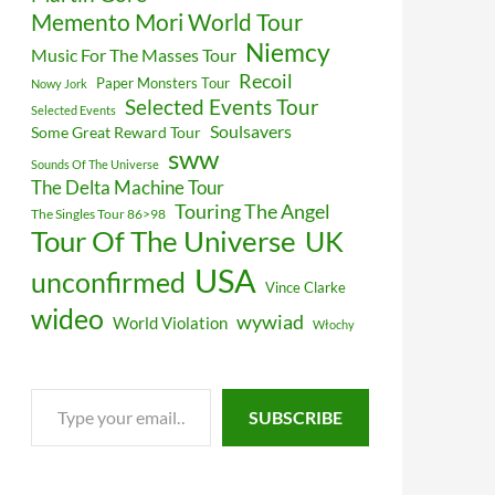
Memento Mori World Tour
Niemcy
Music For The Masses Tour
Recoil
Paper Monsters Tour
Nowy Jork
Selected Events Tour
Selected Events
Soulsavers
Some Great Reward Tour
sww
Sounds Of The Universe
The Delta Machine Tour
Touring The Angel
The Singles Tour 86>98
Tour Of The Universe
UK
USA
unconfirmed
Vince Clarke
wideo
wywiad
World Violation
Włochy
Type
SUBSCRIBE
your
email…