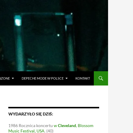
ANZONE
DEPECHE MODE W POLSCE
KONTAKT
WYDARZYŁO SIĘ DZIŚ:
1986
Rocznica koncertu
w
Cleveland
, Blossom
Music Festival, USA
.
(40)