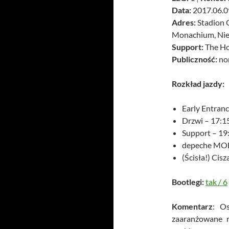
Data:
2017.06.09
Adres:
Stadion O
Monachium, Ni
Support:
The Ho
Publiczność:
no
Rozkład jazdy:
Early Entranc
Drzwi – 17:1
Support – 19
depeche MOD
(Ścisła!) Cis
Bootlegi:
tak
/
6
Komentarz
: O
zaaranżowane 