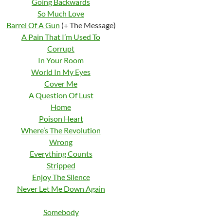
Going Backwards
So Much Love
Barrel Of A Gun
(+ The Message)
A Pain That I’m Used To
Corrupt
In Your Room
World In My Eyes
Cover Me
A Question Of Lust
Home
Poison Heart
Where’s The Revolution
Wrong
Everything Counts
Stripped
Enjoy The Silence
Never Let Me Down Again
Somebody