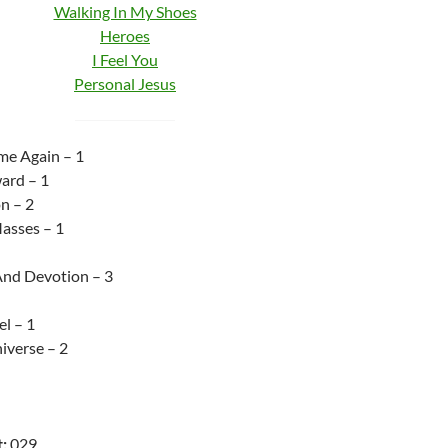
Walking In My Shoes
Heroes
I Feel You
Personal Jesus
me Again – 1
ard – 1
n – 2
asses – 1
And Devotion – 3
l – 1
iverse – 2
:
029