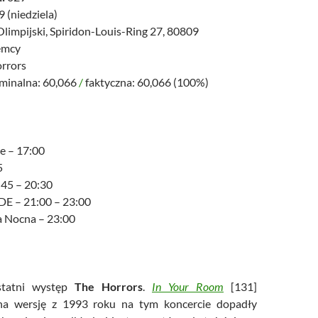
 (niedziela)
limpijski, Spiridon-Louis-Ring 27, 80809
emcy
rrors
minalna: 60,066
/
faktyczna: 60,066 (100%)
e – 17:00
5
:45 – 20:30
E – 21:00 – 23:00
za Nocna – 23:00
statni występ
The Horrors
.
In Your Room
[131]
na wersję z 1993 roku na tym koncercie dopadły