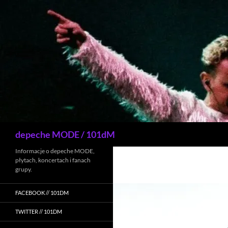
Przejdź
do
treści
Szukaj
depeche MODE / 101dM
Informacje o depeche MODE,
płytach, koncertach i fanach
grupy.
FACEBOOK // 101DM
TWITTER // 101DM