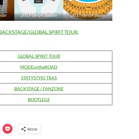
ster
2017-06-09 Stadion
2017-06-09 Staion
BACKSTAGE/GLOBAL SPIRIT TOUR
.
GLOBAL SPIRIT TOUR
MODEontheROAD
STATYSTYKI TRAS
BACKSTAGE / FANZONE
BOOTLEGS
C
C
More
l
i