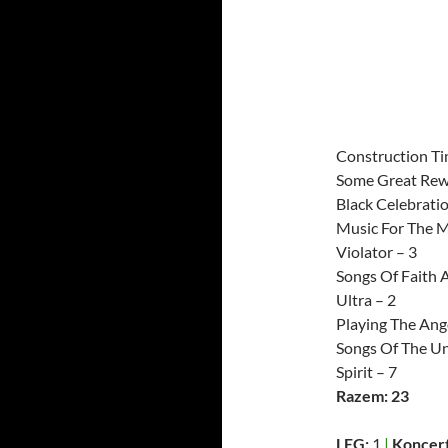
Construction Ti
Some Great Rew
Black Celebratio
Music For The M
Violator – 3
Songs Of Faith 
Ultra – 2
Playing The Ange
Songs Of The Un
Spirit – 7
Razem: 23
LEG:
1
|
Koncert