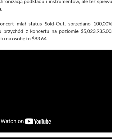
hronizacją podkładu i instrumentów, ale też śpiewu
a
.
oncert miał status Sold-Out, sprzedano 100,00%
ło przychód z koncertu na poziomie $5,023,935.00.
etu na osobę to $83.64.