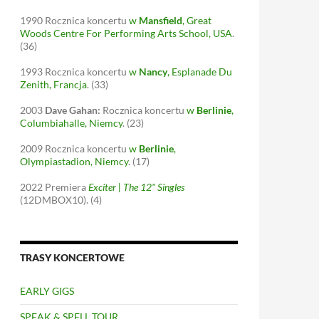
1990
Rocznica koncertu
w
Mansfield
, Great
Woods Centre For Performing Arts School, USA
.
(36)
1993
Rocznica koncertu
w
Nancy
, Esplanade Du
Zenith, Francja
.
(33)
2003
Dave Gahan:
Rocznica koncertu
w
Berlinie
,
Columbiahalle, Niemcy
.
(23)
2009
Rocznica koncertu
w
Berlinie
,
Olympiastadion, Niemcy
.
(17)
2022
Premiera
Exciter | The 12" Singles
(12DMBOX10).
(4)
TRASY KONCERTOWE
EARLY GIGS
SPEAK & SPELL TOUR