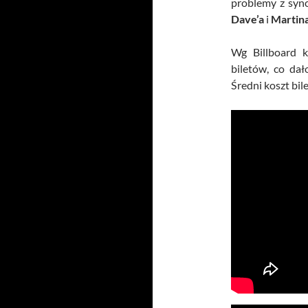
problemy z sync
Dave’a
i
Martin
Wg Billboard k
biletów, co da
Średni koszt bil