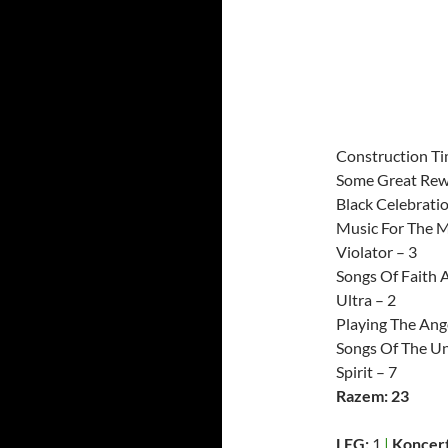
Construction Ti
Some Great Rew
Black Celebratio
Music For The M
Violator – 3
Songs Of Faith 
Ultra – 2
Playing The Ange
Songs Of The Un
Spirit – 7
Razem: 23
LEG:
1
|
Koncert