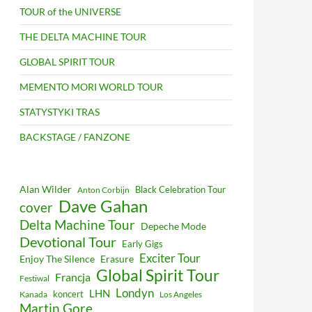
TOUR of the UNIVERSE
THE DELTA MACHINE TOUR
GLOBAL SPIRIT TOUR
MEMENTO MORI WORLD TOUR
STATYSTYKI TRAS
BACKSTAGE / FANZONE
Alan Wilder
Black Celebration Tour
Anton Corbijn
Dave Gahan
cover
Delta Machine Tour
Depeche Mode
Devotional Tour
Early Gigs
Exciter Tour
Enjoy The Silence
Erasure
Global Spirit Tour
Francja
Festiwal
Londyn
LHN
koncert
Kanada
Los Angeles
Martin Gore