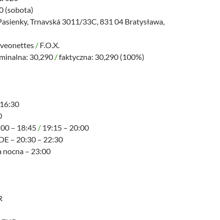
0 (sobota)
Pasienky, Trnavská 3011/33C, 831 04 Bratysława,
veonettes
/
F.O.X.
minalna: 30,290
/
faktyczna: 30,290 (100%)
 16:30
0
:00 – 18:45
/
19:15 – 20:00
E – 20:30 – 22:30
za nocna – 23:00
R