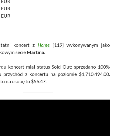
0 EUR
0 EUR
0 EUR
atni koncert z
Home
[119] wykonywanym jako
dkowym secie
Martina
.
rdu koncert miał status Sold Out; sprzedano 100%
ło przychód z koncertu na poziomie $1,710,494.00.
etu na osobę to $56.47.