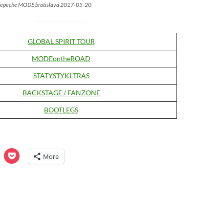
 depeche MODE bratislava 2017-05-20
GLOBAL SPIRIT TOUR
MODEontheROAD
STATYSTYKI TRAS
BACKSTAGE / FANZONE
BOOTLEGS
C
C
More
l
i
c
k
t
o
o
s
h
h
a
r