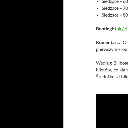
Siedzące – 6
Siedzące – 7
Siedzące – 8
Bootlegi:
tak
/
6
Komentarz:
Ost
pierwszy w śro
Według Billboa
biletów, co da
Średni koszt bil