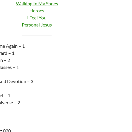
Walking In My Shoes
Heroes
I Feel You
Personal Jesus
me Again – 1
ard – 1
n – 2
asses – 1
And Devotion – 3
l – 1
iverse – 2
:
020