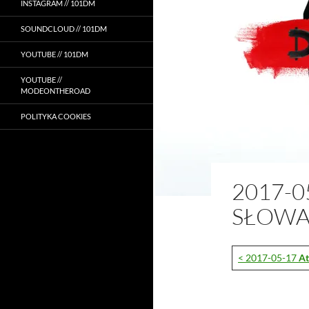
INSTAGRAM // 101DM
SOUNDCLOUD // 101DM
YOUTUBE // 101DM
YOUTUBE //
MODEONTHEROAD
POLITYKA COOKIES
2017-0
SŁOWA
< 2017-05-17
At