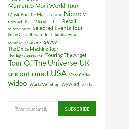
Memento Mori World Tour
Niemcy
Music For The Masses Tour
Recoil
Paper Monsters Tour
Nowy Jork
Selected Events Tour
Selected Events
Soulsavers
Some Great Reward Tour
sww
Sounds Of The Universe
The Delta Machine Tour
Touring The Angel
The Singles Tour 86>98
Tour Of The Universe
UK
USA
unconfirmed
Vince Clarke
wideo
wywiad
World Violation
Włochy
Type
SUBSCRIBE
your
email…