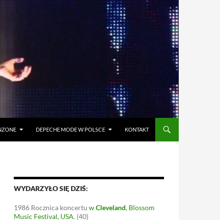
ANZONE
DEPECHE MODE W POLSCE
KONTAKT
WYDARZYŁO SIĘ DZIŚ:
1986
Rocznica koncertu
w
Cleveland
, Blossom
Music Festival, USA
.
(40)