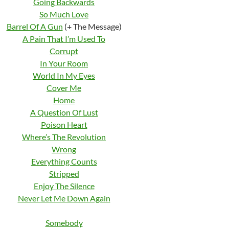
Going Backwards
So Much Love
Barrel Of A Gun
(+ The Message)
A Pain That I’m Used To
Corrupt
In Your Room
World In My Eyes
Cover Me
Home
A Question Of Lust
Poison Heart
Where’s The Revolution
Wrong
Everything Counts
Stripped
Enjoy The Silence
Never Let Me Down Again
Somebody