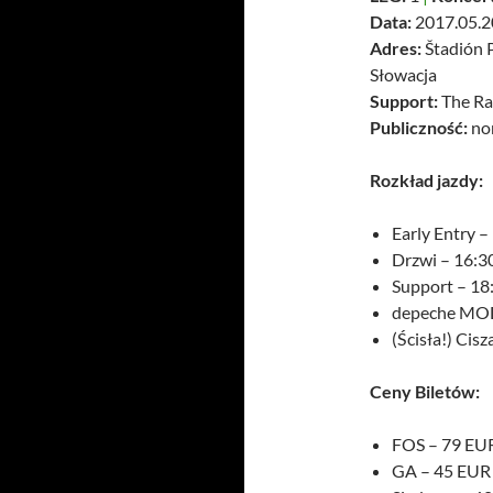
Data:
2017.05.2
Adres:
Štadión 
Słowacja
Support:
The Ra
Publiczność:
no
Rozkład jazdy:
Early Entry –
Drzwi – 16:3
Support – 18
depeche MOD
(Ścisła!) Cis
Ceny Biletów:
FOS – 79 EU
GA – 45 EUR