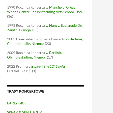
1990
Rocznica koncertu
w
Mansfield
, Great
Woods Centre For Performing Arts School, USA
.
(36)
1993
Rocznica koncertu
w
Nancy
, Esplanade Du
Zenith, Francja
.
(33)
2003
Dave Gahan:
Rocznica koncertu
w
Berlinie
,
Columbiahalle, Niemcy
.
(23)
2009
Rocznica koncertu
w
Berlinie
,
Olympiastadion, Niemcy
.
(17)
2022
Premiera
Exciter | The 12" Singles
(12DMBOX10).
(4)
TRASY KONCERTOWE
EARLY GIGS
SPEAK & SPELL TOUR