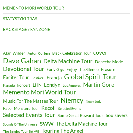
MEMENTO MORI WORLD TOUR
STATYSTYKI TRAS
BACKSTAGE / FANZONE
cover
Alan Wilder
Black Celebration Tour
Anton Corbijn
Dave Gahan
Delta Machine Tour
Depeche Mode
Devotional Tour
Enjoy The Silence
Erasure
Early Gigs
Global Spirit Tour
Exciter Tour
Francja
Festiwal
Martin Gore
Londyn
LHN
koncert
Kanada
Los Angeles
Memento Mori World Tour
Niemcy
Music For The Masses Tour
Nowy Jork
Recoil
Paper Monsters Tour
Selected Events
Selected Events Tour
Soulsavers
Some Great Reward Tour
sww
The Delta Machine Tour
Sounds Of The Universe
Touring The Angel
The Singles Tour 86>98