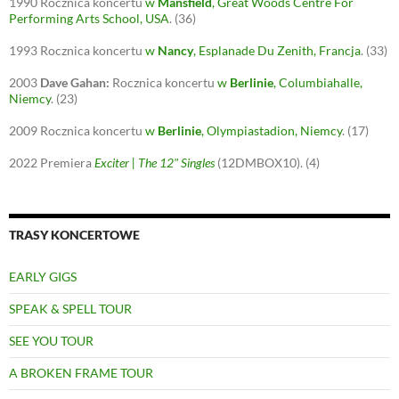
1990
Rocznica koncertu
w
Mansfield
, Great Woods Centre For
Performing Arts School, USA
.
(36)
1993
Rocznica koncertu
w
Nancy
, Esplanade Du Zenith, Francja
.
(33)
2003
Dave Gahan:
Rocznica koncertu
w
Berlinie
, Columbiahalle,
Niemcy
.
(23)
2009
Rocznica koncertu
w
Berlinie
, Olympiastadion, Niemcy
.
(17)
2022
Premiera
Exciter | The 12" Singles
(12DMBOX10).
(4)
TRASY KONCERTOWE
EARLY GIGS
SPEAK & SPELL TOUR
SEE YOU TOUR
A BROKEN FRAME TOUR