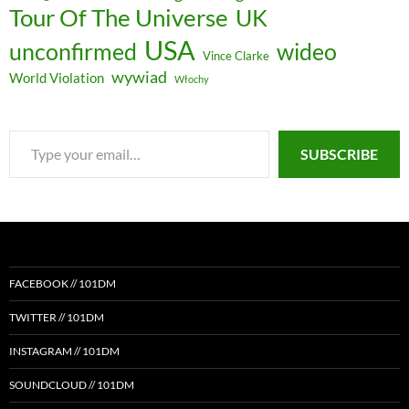
Tour Of The Universe
UK
USA
unconfirmed
wideo
Vince Clarke
wywiad
World Violation
Włochy
Type
SUBSCRIBE
your
email…
FACEBOOK // 101DM
TWITTER // 101DM
INSTAGRAM // 101DM
SOUNDCLOUD // 101DM