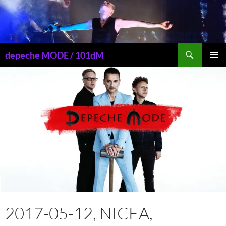
Przejdź
do
treści
Szukaj
depeche MODE / 101dM
MENU
GŁÓWN
2017-05-12, NICEA,