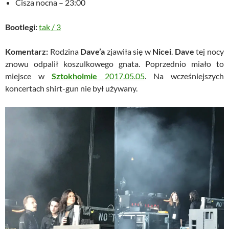
Cisza nocna – 23:00
Bootlegi:
tak
/
3
Komentarz:
Rodzina
Dave’a
zjawiła się w
Nicei
.
Dave
tej nocy
znowu odpalił koszulkowego gnata. Poprzednio miało to
miejsce w
Sztokholmie
2017.05.05
. Na wcześniejszych
koncertach shirt-gun nie był używany.