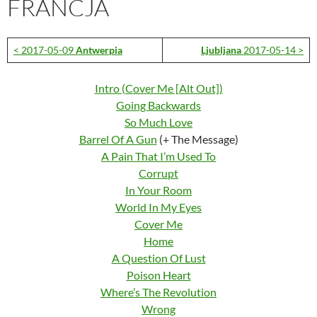
FRANCJA
< 2017-05-09
Antwerpia
Ljubljana
2017-05-14 >
Intro (Cover Me [Alt Out])
Going Backwards
So Much Love
Barrel Of A Gun
(+ The Message)
A Pain That I’m Used To
Corrupt
In Your Room
World In My Eyes
Cover Me
Home
A Question Of Lust
Poison Heart
Where’s The Revolution
Wrong