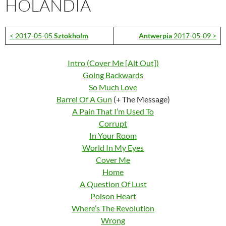
HOLANDIA
< 2017-05-05
Sztokholm
Antwerpia
2017-05-09 >
Intro (Cover Me [Alt Out])
Going Backwards
So Much Love
Barrel Of A Gun
(+ The Message)
A Pain That I’m Used To
Corrupt
In Your Room
World In My Eyes
Cover Me
Home
A Question Of Lust
Poison Heart
Where’s The Revolution
Wrong