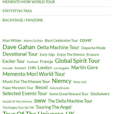
MEMENTO MORI WORLD TOUR
STATYSTYKI TRAS
BACKSTAGE / FANZONE
cover
Alan Wilder
Black Celebration Tour
Anton Corbijn
Dave Gahan
Delta Machine Tour
Depeche Mode
Devotional Tour
Enjoy The Silence
Erasure
Early Gigs
Global Spirit Tour
Exciter Tour
Francja
Festiwal
Martin Gore
Londyn
LHN
koncert
Kanada
Los Angeles
Memento Mori World Tour
Niemcy
Music For The Masses Tour
Nowy Jork
Recoil
Paper Monsters Tour
Selected Events
Selected Events Tour
Soulsavers
Some Great Reward Tour
sww
The Delta Machine Tour
Sounds Of The Universe
Touring The Angel
The Singles Tour 86>98
Tour Of The Universe
UK