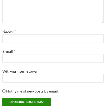
d
n
o
o
o
d
w
w
w
o
)
)
)
w
)
Nazwa
*
E-mail
*
Witryna internetowa
Notify me of new posts by email.