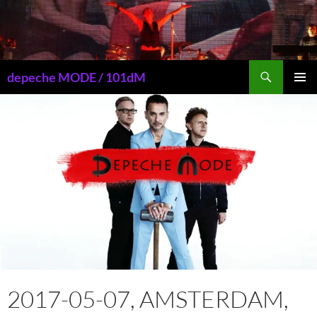
Przejdź
do
treści
Szukaj
depeche MODE / 101dM
MENU
GŁÓWN
2017-05-07, AMSTERDAM,