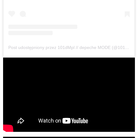
Post udostępniony przez 101dMpl // depeche MODE (@101dmpl)