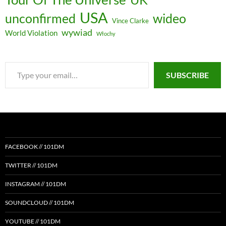
USA
unconfirmed
wideo
Vince Clarke
wywiad
World Violation
Włochy
Type
SUBSCRIBE
your
email…
FACEBOOK // 101DM
TWITTER // 101DM
INSTAGRAM // 101DM
SOUNDCLOUD // 101DM
YOUTUBE // 101DM