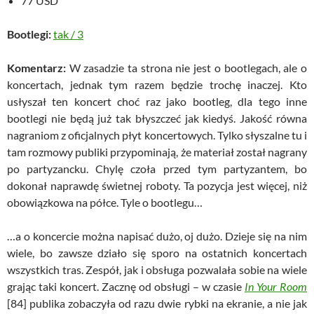
77 USD
Bootlegi:
tak
/
3
Komentarz:
W zasadzie ta strona nie jest o bootlegach, ale o
koncertach, jednak tym razem będzie trochę inaczej. Kto
usłyszał ten koncert choć raz jako bootleg, dla tego inne
bootlegi nie będą już tak błyszczeć jak kiedyś. Jakość równa
nagraniom z oficjalnych płyt koncertowych. Tylko słyszalne tu i
tam rozmowy publiki przypominają, że materiał został nagrany
po partyzancku. Chylę czoła przed tym partyzantem, bo
dokonał naprawdę świetnej roboty. Ta pozycja jest więcej, niż
obowiązkowa na półce. Tyle o bootlegu…
…a o koncercie można napisać dużo, oj dużo. Dzieje się na nim
wiele, bo zawsze działo się sporo na ostatnich koncertach
wszystkich tras. Zespół, jak i obsługa pozwalała sobie na wiele
grając taki koncert. Zacznę od obsługi – w czasie
In Your Room
[84] publika zobaczyła od razu dwie rybki na ekranie, a nie jak