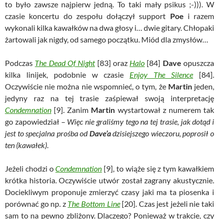
to było zawsze najpierw jedną. To taki mały psikus ;-))). W
czasie koncertu do zespołu dołączył support
Poe
i razem
wykonali kilka kawałków na dwa głosy i… dwie gitary. Chłopaki
żartowali jak nigdy, od samego początku. Miód dla zmysłów…
Podczas
The Dead Of Night
[83] oraz
Halo
[84]
Dave
opuszcza
kilka linijek, podobnie w czasie
Enjoy The Silence
[84].
Oczywiście nie można nie wspomnieć, o tym, że
Martin
jeden,
jedyny raz na tej trasie zaśpiewał swoją interpretację
Condemnation
[9]. Zanim
Martin
wystartował z numerem tak
go zapowiedział –
Więc nie graliśmy tego na tej trasie, jak dotąd i
jest to specjalna prośba od
Dave’a
dzisiejszego wieczoru, poprosił o
ten (kawałek)
.
Jeżeli chodzi o
Condemnation
[9], to wiąże się z tym kawałkiem
krótka historia. Oczywiście utwór został zagrany akustycznie.
Dociekliwym proponuje zmierzyć czasy jaki ma ta piosenka i
porównać go np. z
The Bottom Line
[20]. Czas jest jeżeli nie taki
sam to na pewno zbliżony. Dlaczego? Ponieważ w trakcie, czy