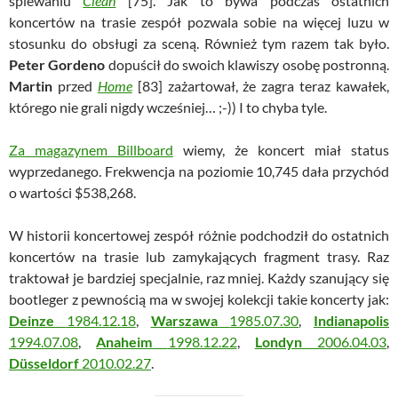
śpiewaniu
Clean
[75]. Jak to bywa podczas ostatnich
koncertów na trasie zespół pozwala sobie na więcej luzu w
stosunku do obsługi za sceną. Również tym razem tak było.
Peter Gordeno
dopuścił do swoich klawiszy osobę postronną.
Martin
przed
Home
[83] zażartował, że zagra teraz kawałek,
którego nie grali nigdy wcześniej… ;-)) I to chyba tyle.
Za magazynem Billboard
wiemy, że koncert miał status
wyprzedanego. Frekwencja na poziomie 10,745 dała przychód
o wartości $538,268.
W historii koncertowej zespół różnie podchodził do ostatnich
koncertów na trasie lub zamykających fragment trasy. Raz
traktował je bardziej specjalnie, raz mniej. Każdy szanujący się
bootleger z pewnością ma w swojej kolekcji takie koncerty jak:
Deinze
1984.12.18
,
Warszawa
1985.07.30
,
Indianapolis
1994.07.08
,
Anaheim
1998.12.22
,
Londyn
2006.04.03
,
Düsseldorf
2010.02.27
.