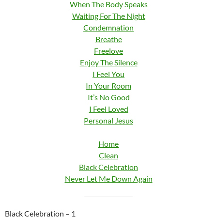
When The Body Speaks
Waiting For The Night
Condemnation
Breathe
Freelove
Enjoy The Silence
I Feel You
In Your Room
It’s No Good
I Feel Loved
Personal Jesus
Home
Clean
Black Celebration
Never Let Me Down Again
Black Celebration – 1