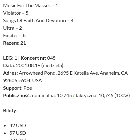
Music For The Masses – 1
Violator – 5
Songs Of Faith And Devotion – 4
Ultra – 2
Exciter – 8
Razem: 21
LEG:
1
|
Koncert nr:
045
Data:
2001.08.19 (niedziela)
Adres:
Arrowhead Pond, 2695 E Katella Ave, Anaheim, CA
92806-5904, USA
Support:
Poe
Publiczność:
nominalna: 10,745
/
faktyczna: 10,745 (100%)
Bilety:
42 USD
57 USD