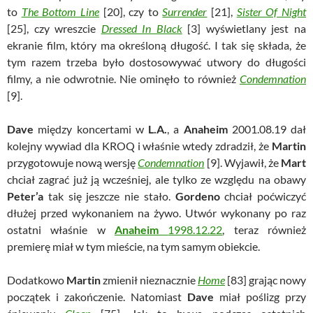
to
The Bottom Line
[20], czy to
Surrender
[21],
Sister Of Night
[25], czy wreszcie
Dressed In Black
[3] wyświetlany jest na
ekranie film, który ma określoną długość. I tak się składa, że
tym razem trzeba było dostosowywać utwory do długości
filmy, a nie odwrotnie. Nie ominęło to również
Condemnation
[9].
Dave
między koncertami w
L.A.
, a
Anaheim
2001.08.19 dał
kolejny wywiad dla KROQ i właśnie wtedy zdradził, że
Martin
przygotowuje nową wersję
Condemnation
[9]. Wyjawił, że
Mart
chciał zagrać już ją wcześniej, ale tylko ze względu na obawy
Peter’a
tak się jeszcze nie stało.
Gordeno
chciał poćwiczyć
dłużej przed wykonaniem na żywo. Utwór wykonany po raz
ostatni właśnie w
Anaheim
1998.12.22
, teraz również
premierę miał w tym mieście, na tym samym obiekcie.
Dodatkowo
Martin
zmienił nieznacznie
Home
[83] grając nowy
początek i zakończenie. Natomiast
Dave
miał poślizg przy