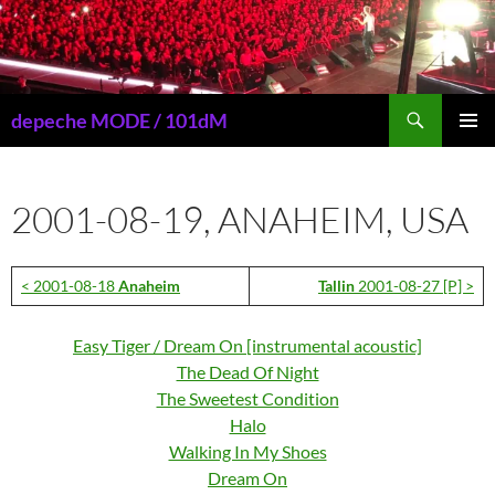
Przejdź
do
treści
Szukaj
depeche MODE / 101dM
MENU
GŁÓWN
2001-08-19, ANAHEIM, USA
< 2001-08-18
Anaheim
Tallin
2001-08-27 [P] >
Easy Tiger
/
Dream On [instrumental acoustic]
The Dead Of Night
The Sweetest Condition
Halo
Walking In My Shoes
Dream On