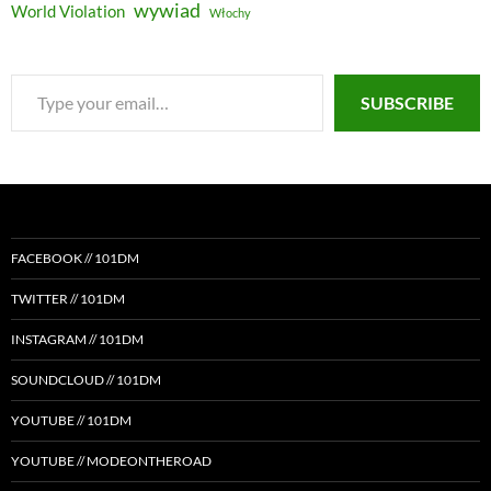
wywiad
World Violation
Włochy
Type
SUBSCRIBE
your
email…
FACEBOOK // 101DM
TWITTER // 101DM
INSTAGRAM // 101DM
SOUNDCLOUD // 101DM
YOUTUBE // 101DM
YOUTUBE // MODEONTHEROAD