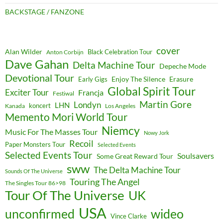
BACKSTAGE / FANZONE
cover
Alan Wilder
Black Celebration Tour
Anton Corbijn
Dave Gahan
Delta Machine Tour
Depeche Mode
Devotional Tour
Enjoy The Silence
Erasure
Early Gigs
Global Spirit Tour
Exciter Tour
Francja
Festiwal
Martin Gore
Londyn
LHN
koncert
Kanada
Los Angeles
Memento Mori World Tour
Niemcy
Music For The Masses Tour
Nowy Jork
Recoil
Paper Monsters Tour
Selected Events
Selected Events Tour
Soulsavers
Some Great Reward Tour
sww
The Delta Machine Tour
Sounds Of The Universe
Touring The Angel
The Singles Tour 86>98
Tour Of The Universe
UK
USA
unconfirmed
wideo
Vince Clarke