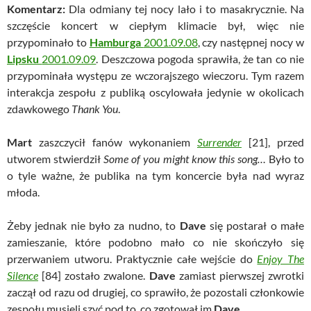
Komentarz:
Dla odmiany tej nocy lało i to masakrycznie. Na
szczęście koncert w ciepłym klimacie był, więc nie
przypominało to
Hamburga
2001.09.08
, czy następnej nocy w
Lipsku
2001.09.09
. Deszczowa pogoda sprawiła, że tan co nie
przypominała występu ze wczorajszego wieczoru. Tym razem
interakcja zespołu z publiką oscylowała jedynie w okolicach
zdawkowego
Thank You
.
Mart
zaszczycił fanów wykonaniem
Surrender
[21], przed
utworem stwierdził
Some of you might know this song…
Było to
o tyle ważne, że publika na tym koncercie była nad wyraz
młoda.
Żeby jednak nie było za nudno, to
Dave
się postarał o małe
zamieszanie, które podobno mało co nie skończyło się
przerwaniem utworu. Praktycznie całe wejście do
Enjoy The
Silence
[84] zostało zwalone.
Dave
zamiast pierwszej zwrotki
zaczął od razu od drugiej, co sprawiło, że pozostali członkowie
zespołu musieli szyć pod to, co zgotował im
Dave
.