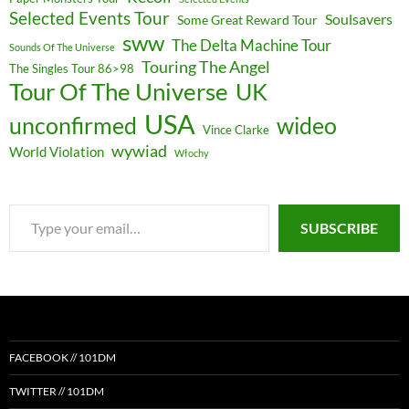
Selected Events Tour
Soulsavers
Some Great Reward Tour
sww
The Delta Machine Tour
Sounds Of The Universe
Touring The Angel
The Singles Tour 86>98
Tour Of The Universe
UK
USA
unconfirmed
wideo
Vince Clarke
wywiad
World Violation
Włochy
Type
SUBSCRIBE
your
email…
FACEBOOK // 101DM
TWITTER // 101DM