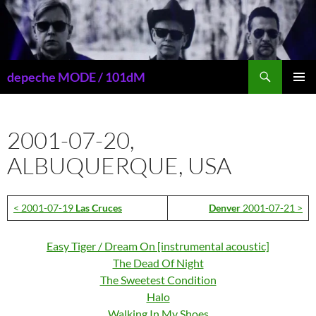
Przejdź
do
treści
Szukaj
depeche MODE / 101dM
MENU
GŁÓWN
2001-07-20,
ALBUQUERQUE, USA
< 2001-07-19
Las Cruces
Denver
2001-07-21 >
Easy Tiger / Dream On [instrumental acoustic]
The Dead Of Night
The Sweetest Condition
Halo
Walking In My Shoes