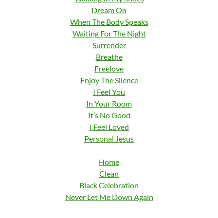
Dream On
When The Body Speaks
Waiting For The Night
Surrender
Breathe
Freelove
Enjoy The Silence
I Feel You
In Your Room
It’s No Good
I Feel Loved
Personal Jesus
Home
Clean
Black Celebration
Never Let Me Down Again