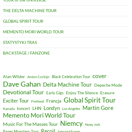
THE DELTA MACHINE TOUR
GLOBAL SPIRIT TOUR
MEMENTO MORI WORLD TOUR
STATYSTYKI TRAS
BACKSTAGE / FANZONE
cover
Alan Wilder
Black Celebration Tour
Anton Corbijn
Dave Gahan
Delta Machine Tour
Depeche Mode
Devotional Tour
Enjoy The Silence
Erasure
Early Gigs
Global Spirit Tour
Exciter Tour
Francja
Festiwal
Martin Gore
Londyn
LHN
koncert
Kanada
Los Angeles
Memento Mori World Tour
Niemcy
Music For The Masses Tour
Nowy Jork
Recoil
Paper Monsters Tour
Selected Events