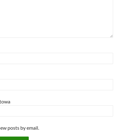
o
o
w
w
)
etowa
new posts by email.