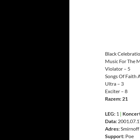
Black Celebratio
Music For The M
Violator – 5
Songs Of Faith 
Ultra – 3
Exciter – 8
Razem: 21
LEG:
1
|
Koncert
Data:
2001.07.1
Adres:
Smirnoff 
Support:
Poe