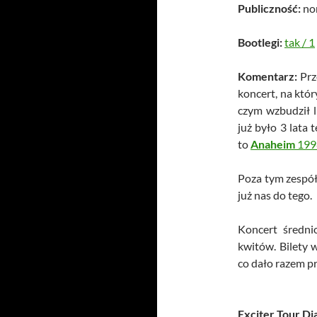
Publiczność:
no
Bootlegi:
tak
/
1
Komentarz:
Prz
koncert, na któ
czym wzbudził l
już było 3 lata
to
Anaheim
199
Poza tym zespół
już nas do tego.
Koncert średni
kwitów. Bilety 
co dało razem p
Exciter Tour Di