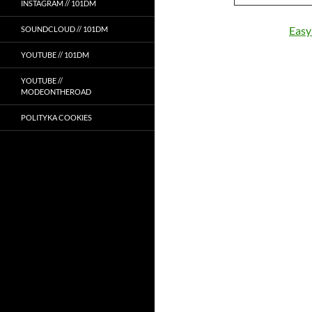
INSTAGRAM // 101DM
Easy
SOUNDCLOUD // 101DM
YOUTUBE // 101DM
YOUTUBE //
MODEONTHEROAD
POLITYKA COOKIES