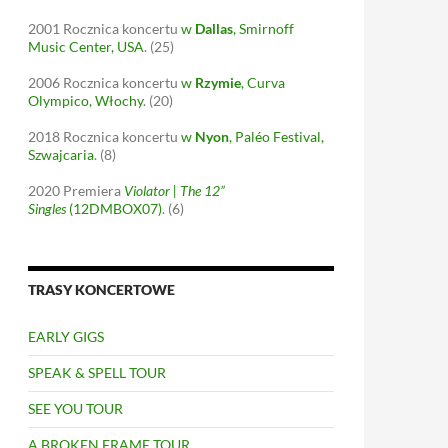
2001
Rocznica koncertu
w
Dallas
, Smirnoff
Music Center, USA
.
(25)
2006
Rocznica koncertu
w
Rzymie
, Curva
Olympico, Włochy
.
(20)
2018
Rocznica koncertu
w
Nyon
, Paléo Festival,
Szwajcaria
.
(8)
2020
Premiera
Violator | The 12”
Singles
(12DMBOX07)
.
(6)
TRASY KONCERTOWE
EARLY GIGS
SPEAK & SPELL TOUR
SEE YOU TOUR
A BROKEN FRAME TOUR