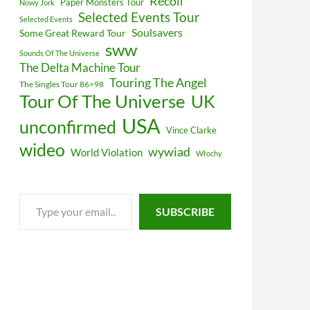
Recoil
Paper Monsters Tour
Nowy Jork
Selected Events Tour
Selected Events
Soulsavers
Some Great Reward Tour
sww
Sounds Of The Universe
The Delta Machine Tour
Touring The Angel
The Singles Tour 86>98
Tour Of The Universe
UK
USA
unconfirmed
Vince Clarke
wideo
wywiad
World Violation
Włochy
Type
SUBSCRIBE
your
email…