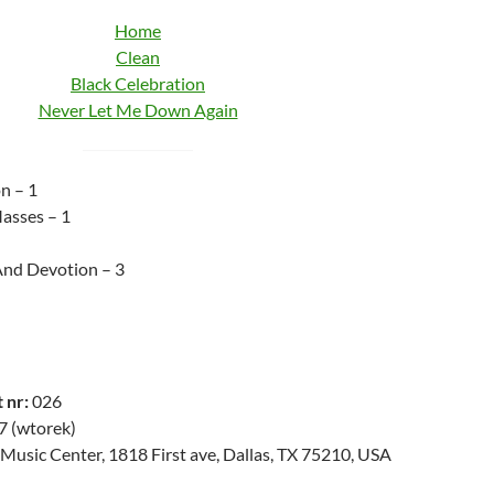
Home
Clean
Black Celebration
Never Let Me Down Again
n – 1
asses – 1
And Devotion – 3
 nr:
026
7 (wtorek)
Music Center, 1818 First ave, Dallas, TX 75210, USA