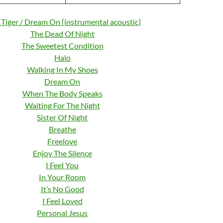
 Tiger
/
Dream On [instrumental acoustic]
The Dead Of Night
The Sweetest Condition
Halo
Walking In My Shoes
Dream On
When The Body Speaks
Waiting For The Night
Sister Of Night
Breathe
Freelove
Enjoy The Silence
I Feel You
In Your Room
It’s No Good
I Feel Loved
Personal Jesus