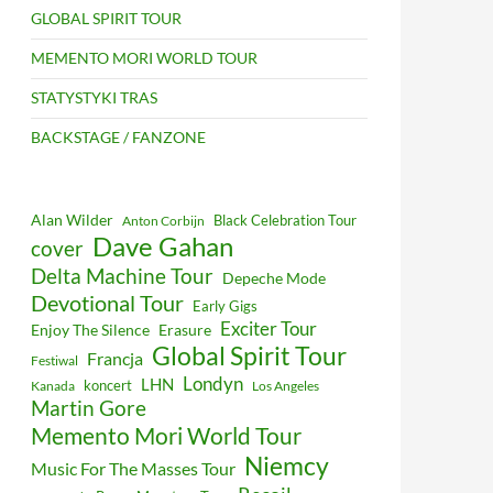
GLOBAL SPIRIT TOUR
MEMENTO MORI WORLD TOUR
STATYSTYKI TRAS
BACKSTAGE / FANZONE
Alan Wilder
Black Celebration Tour
Anton Corbijn
Dave Gahan
cover
Delta Machine Tour
Depeche Mode
Devotional Tour
Early Gigs
Exciter Tour
Enjoy The Silence
Erasure
Global Spirit Tour
Francja
Festiwal
Londyn
LHN
koncert
Kanada
Los Angeles
Martin Gore
Memento Mori World Tour
Niemcy
Music For The Masses Tour