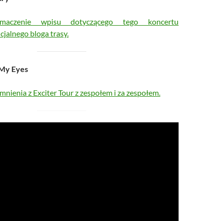
łumaczenie wpisu dotyczącego tego koncertu
cjalnego bloga trasy.
 My Eyes
nienia z Exciter Tour z zespołem i za zespołem.