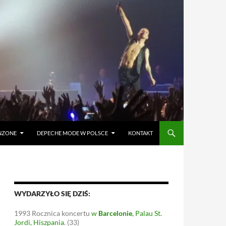
ANZONE
DEPECHE MODE W POLSCE
KONTAKT
WYDARZYŁO SIĘ DZIŚ:
1993
Rocznica koncertu
w
Barcelonie
, Palau St.
Jordi, Hiszpania
.
(33)