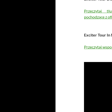
Przeczytaj t
pochodzące z ofi
Exciter Tour In
Przeczytaj wspom