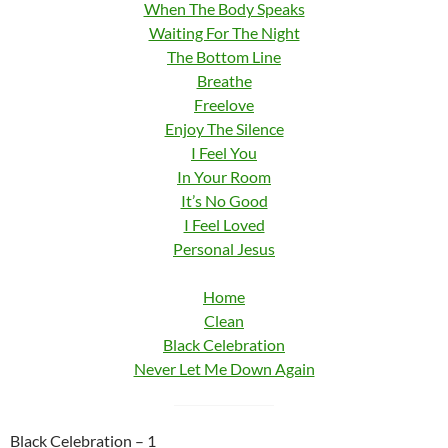
When The Body Speaks
Waiting For The Night
The Bottom Line
Breathe
Freelove
Enjoy The Silence
I Feel You
In Your Room
It’s No Good
I Feel Loved
Personal Jesus
Home
Clean
Black Celebration
Never Let Me Down Again
Black Celebration – 1