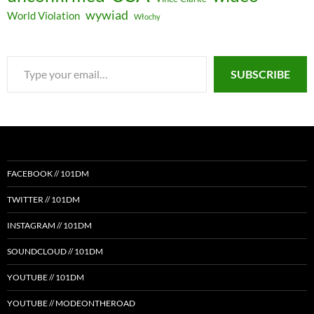
wywiad
World Violation
Włochy
Type
SUBSCRIBE
your
email…
FACEBOOK // 101DM
TWITTER // 101DM
INSTAGRAM // 101DM
SOUNDCLOUD // 101DM
YOUTUBE // 101DM
YOUTUBE // MODEONTHEROAD