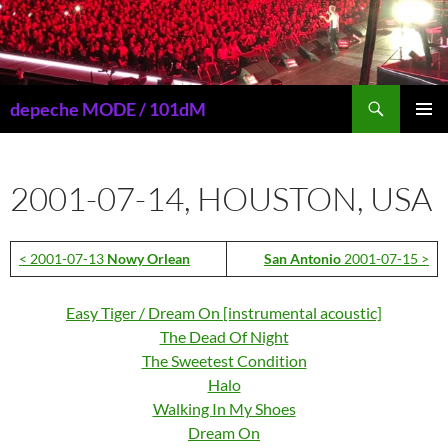
Przejdź
do
treści
Szukaj
depeche MODE / 101dM
MENU
GŁÓWN
2001-07-14, HOUSTON, USA
< 2001-07-13
Nowy Orlean
San Antonio
2001-07-15 >
Easy Tiger / Dream On [instrumental acoustic]
The Dead Of Night
The Sweetest Condition
Halo
Walking In My Shoes
Dream On