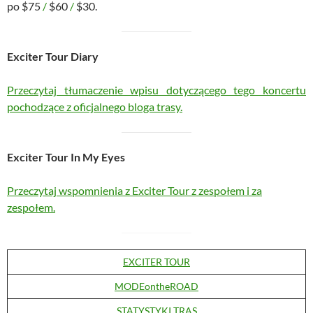
po $75
/
$60
/
$30.
Exciter Tour Diary
Przeczytaj tłumaczenie wpisu dotyczącego tego koncertu
pochodzące z oficjalnego bloga trasy.
Exciter Tour In My Eyes
Przeczytaj wspomnienia z Exciter Tour z zespołem i za
zespołem.
EXCITER TOUR
MODEontheROAD
STATYSTYKI TRAS