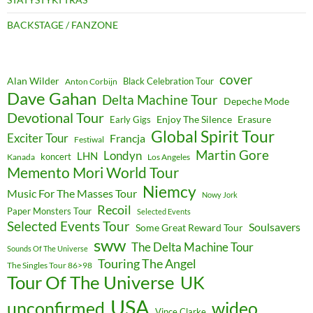
BACKSTAGE / FANZONE
cover
Alan Wilder
Black Celebration Tour
Anton Corbijn
Dave Gahan
Delta Machine Tour
Depeche Mode
Devotional Tour
Enjoy The Silence
Erasure
Early Gigs
Global Spirit Tour
Exciter Tour
Francja
Festiwal
Martin Gore
Londyn
LHN
koncert
Kanada
Los Angeles
Memento Mori World Tour
Niemcy
Music For The Masses Tour
Nowy Jork
Recoil
Paper Monsters Tour
Selected Events
Selected Events Tour
Soulsavers
Some Great Reward Tour
sww
The Delta Machine Tour
Sounds Of The Universe
Touring The Angel
The Singles Tour 86>98
Tour Of The Universe
UK
USA
unconfirmed
wideo
Vince Clarke