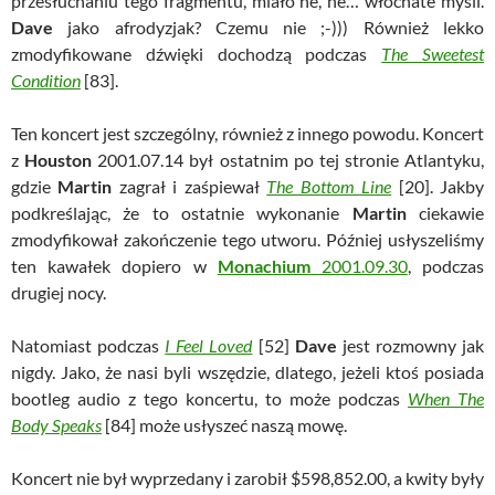
przesłuchaniu tego fragmentu, miało he, he… włochate myśli.
Dave
jako afrodyzjak? Czemu nie ;-))) Również lekko
zmodyfikowane dźwięki dochodzą podczas
The Sweetest
Condition
[83].
Ten koncert jest szczególny, również z innego powodu. Koncert
z
Houston
2001.07.14 był ostatnim po tej stronie Atlantyku,
gdzie
Martin
zagrał i zaśpiewał
The Bottom Line
[20]. Jakby
podkreślając, że to ostatnie wykonanie
Martin
ciekawie
zmodyfikował zakończenie tego utworu. Później usłyszeliśmy
ten kawałek dopiero w
Monachium
2001.09.30
, podczas
drugiej nocy.
Natomiast podczas
I Feel Loved
[52]
Dave
jest rozmowny jak
nigdy. Jako, że nasi byli wszędzie, dlatego, jeżeli ktoś posiada
bootleg audio z tego koncertu, to może podczas
When The
Body Speaks
[84] może usłyszeć naszą mowę.
Koncert nie był wyprzedany i zarobił $598,852.00, a kwity były