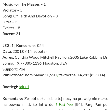
Music For The Masses – 1
Violator – 5
Songs Of Faith And Devotion – 3
Ultra – 3
Exciter – 8
Razem: 21
LEG:
1
|
Koncert nr:
024
Data:
2001.07.14 (sobota)
Adres:
Cynthia Wood Mitchell Pavilion, 2005 Lake Robbins Dr
Spring, TX 77380-1136, Houston, USA
Support:
Poe
Publiczność:
nominalna: 16,550
/
faktyczna: 14,282 (85.30%)
Bootlegi:
tak
/
1
Komentarz:
Zespół dał z siebie tej nocy na prawdę nie mało,
na pewno nr 1. to intro do
I Feel You
[84]. Parę Pań po