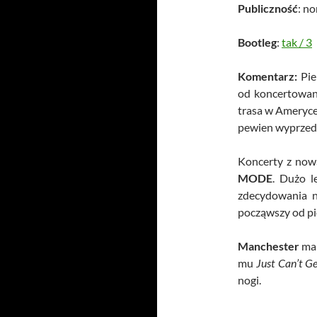
Publiczność
: n
Bootleg
:
tak
/
3
Komentarz:
Pie
od koncertowani
trasa w Ameryc
pewien wyprzeda
Koncerty z now
MODE
. Dużo l
zdecydowania n
począwszy od p
Manchester
ma 
mu
Just Can’t G
nogi.