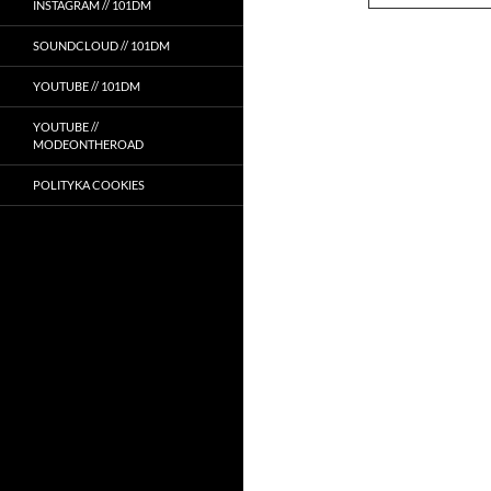
INSTAGRAM // 101DM
SOUNDCLOUD // 101DM
YOUTUBE // 101DM
YOUTUBE //
MODEONTHEROAD
POLITYKA COOKIES