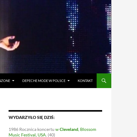
ANZONE
DEPECHE MODE W POLSCE
KONTAKT
WYDARZYŁO SIĘ DZIŚ:
1986
Rocznica koncertu
w
Cleveland
, Blossom
Music Festival, USA
.
(40)