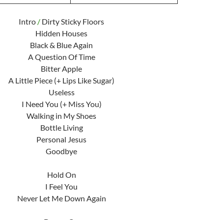
Intro
/
Dirty Sticky Floors
Hidden Houses
Black & Blue Again
A Question Of Time
Bitter Apple
A Little Piece (+ Lips Like Sugar)
Useless
I Need You (+ Miss You)
Walking in My Shoes
Bottle Living
Personal Jesus
Goodbye
Hold On
I Feel You
Never Let Me Down Again