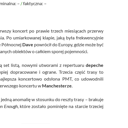
ominalna: –
/
faktyczna: –
rwszy koncert po prawie trzech miesiącach przerwy
a. Po umiarkowanej klapie, jaką była frekwencyjnie
e Północnej
Dave
powrócił do Europy, gdzie może być
nych obiektów o całkiem sporej pojemności.
ą set listą, nowymi utworami z repertuaru
depeche
epiej dopracowane i ograne. Trzecia część trasy to
ajlepsza koncertowo odsłona PMT, co udowodnili
ierwszego koncertu w
Manchesterze
.
jedną anomalię w stosunku do reszty trasy – brakuje
en Enough
, które zostało pominięte na starcie trzeciej