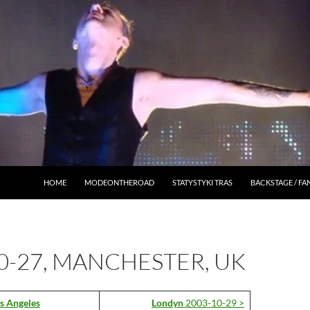
HOME
MODEONTHEROAD
STATYSTYKI TRAS
BACKSTAGE / F
0-27, MANCHESTER, UK
s Angeles
Londyn
2003-10-29 >