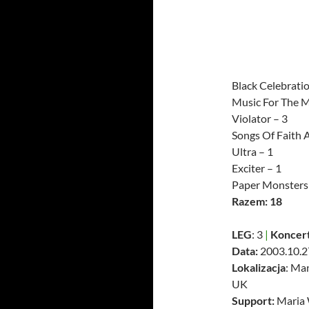
Black Celebratio
Music For The M
Violator – 3
Songs Of Faith 
Ultra – 1
Exciter – 1
Paper Monsters
Razem: 18
LEG
: 3
|
Koncer
Data:
2003.10.27
Lokalizacja
: Ma
UK
Support:
Maria 