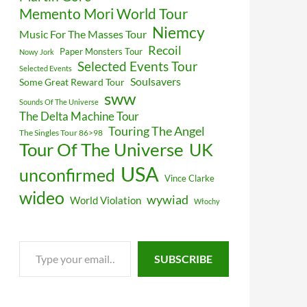
Memento Mori World Tour
Niemcy
Music For The Masses Tour
Recoil
Paper Monsters Tour
Nowy Jork
Selected Events Tour
Selected Events
Soulsavers
Some Great Reward Tour
sww
Sounds Of The Universe
The Delta Machine Tour
Touring The Angel
The Singles Tour 86>98
Tour Of The Universe
UK
USA
unconfirmed
Vince Clarke
wideo
wywiad
World Violation
Włochy
Type
SUBSCRIBE
your
email…