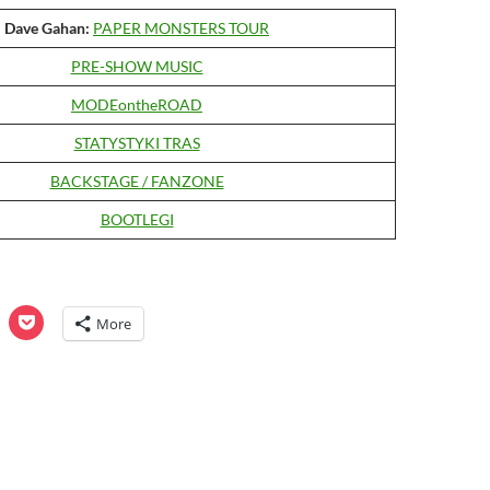
Dave Gahan:
PAPER MONSTERS TOUR
PRE-SHOW MUSIC
MODEontheROAD
STATYSTYKI TRAS
BACKSTAGE / FANZONE
BOOTLEGI
C
C
More
l
i
c
k
t
o
o
s
h
h
a
r
e