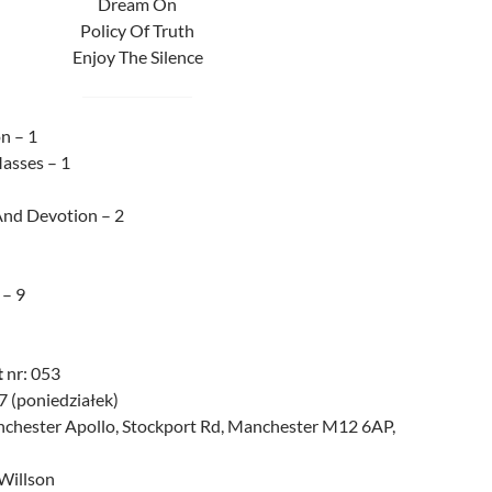
Dream On
Policy Of Truth
Enjoy The Silence
n – 1
asses – 1
And Devotion – 2
 – 9
t
nr: 053
 (poniedziałek)
nchester Apollo, Stockport Rd, Manchester M12 6AP,
Willson