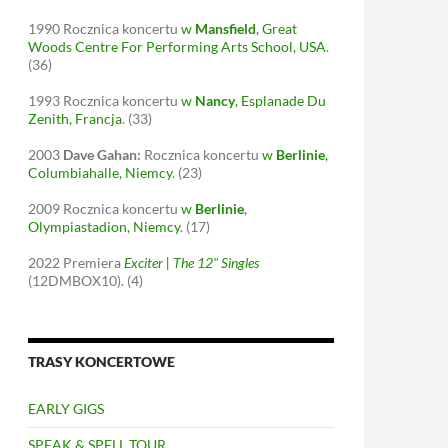
1990
Rocznica koncertu
w
Mansfield
, Great
Woods Centre For Performing Arts School, USA
.
(36)
1993
Rocznica koncertu
w
Nancy
, Esplanade Du
Zenith, Francja
.
(33)
2003
Dave Gahan:
Rocznica koncertu
w
Berlinie
,
Columbiahalle, Niemcy
.
(23)
2009
Rocznica koncertu
w
Berlinie
,
Olympiastadion, Niemcy
.
(17)
2022
Premiera
Exciter | The 12" Singles
(12DMBOX10).
(4)
TRASY KONCERTOWE
EARLY GIGS
SPEAK & SPELL TOUR