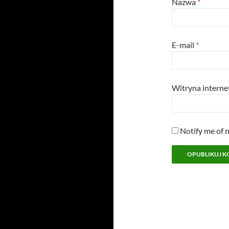
Nazwa
*
E-mail
*
Witryna intern
Notify me of 