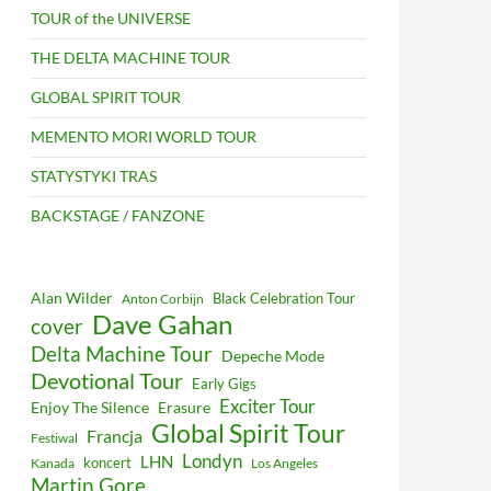
TOUR of the UNIVERSE
THE DELTA MACHINE TOUR
GLOBAL SPIRIT TOUR
MEMENTO MORI WORLD TOUR
STATYSTYKI TRAS
BACKSTAGE / FANZONE
Alan Wilder
Black Celebration Tour
Anton Corbijn
Dave Gahan
cover
Delta Machine Tour
Depeche Mode
Devotional Tour
Early Gigs
Exciter Tour
Enjoy The Silence
Erasure
Global Spirit Tour
Francja
Festiwal
Londyn
LHN
koncert
Kanada
Los Angeles
Martin Gore