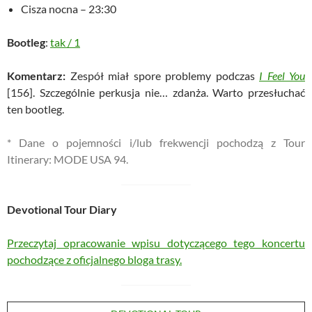
Cisza nocna – 23:30
Bootleg
:
tak
/
1
Komentarz:
Zespół miał spore problemy podczas
I Feel You
[156]. Szczególnie perkusja nie… zdanża. Warto przesłuchać
ten bootleg.
* Dane o pojemności i/lub frekwencji pochodzą z Tour
Itinerary: MODE USA 94.
Devotional Tour Diary
Przeczytaj opracowanie wpisu dotyczącego tego koncertu
pochodzące z oficjalnego bloga trasy.