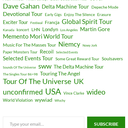
Dave Gahan
Delta Machine Tour
Depeche Mode
Devotional Tour
Enjoy The Silence
Erasure
Early Gigs
Global Spirit Tour
Exciter Tour
Francja
Festiwal
Martin Gore
Londyn
LHN
koncert
Kanada
Los Angeles
Memento Mori World Tour
Niemcy
Music For The Masses Tour
Nowy Jork
Recoil
Paper Monsters Tour
Selected Events
Selected Events Tour
Soulsavers
Some Great Reward Tour
sww
The Delta Machine Tour
Sounds Of The Universe
Touring The Angel
The Singles Tour 86>98
Tour Of The Universe
UK
USA
unconfirmed
wideo
Vince Clarke
wywiad
World Violation
Włochy
Type
SUBSCRIBE
your