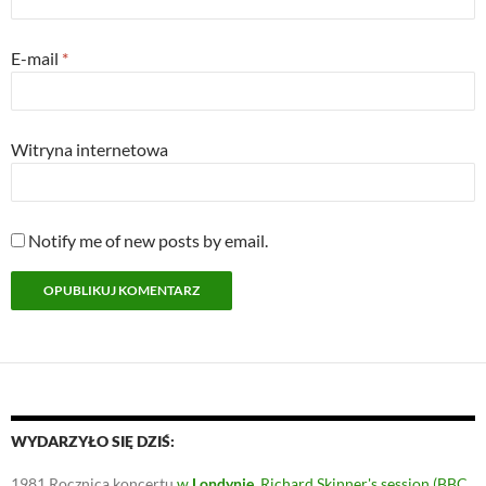
E-mail
*
Witryna internetowa
Notify me of new posts by email.
WYDARZYŁO SIĘ DZIŚ:
1981
Rocznica koncertu
w
Londynie
, Richard Skinner's session (BBC