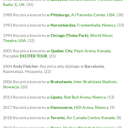
Radio 1), UK
.
(45)
1988
Rocznica koncertu
w
Pittsburgu
, AJ Palumbo Center, USA
.
(38)
1993
Rocznica koncertu
w
Norymberdze
, Frankenhalle, Niemcy
.
(33)
1994
Rocznica koncertu
w
Chciago (Tinley Park)
, World Music
Theatre, USA
.
(32)
2001
Rocznica koncertu
w
Quebec City
, Pepsi Arena, Kanada
.
Początek
EXCITER TOUR
.
(25)
2004
Andy Fletcher:
Rocznica setu djskiego w
Barcelonie
,
Razzmatazz, Hiszpania.
(22)
2006
Rocznica koncertu
w
Bratysławie
, Inter-Bratislava Stadium,
Słowacja
.
(20)
2013
Rocznica koncertu
w
Lipsku
, Red Bull Arena, Niemcy
.
(13)
2017
Rocznica koncertu
w
Hannoverze
, HDI Arena, Niemcy
.
(9)
2018
Rocznica koncertu
w
Toronto
, Air Canada Centre, Kanada
.
(8)
2023
Rocznica koncertu
w
Berno
,
Stadion Wankdorf, Szwajcaria
.
(3)